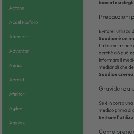
biosintesi degli
Actonel
Precauzioni p
Acutil Fosforo
Evitare l’utilizzo 
Adenuric
Suadian è un me
La formulazione c
Advantan
perché ciò può
c
Informare il medi
Aerius
medicinali che de
Suadian
crema c
Aerolid
Gravidanza 
Afinitor
Se è in corso una
Agilev
medico prima di 
Evitare l'utili
Agiolax
Come prend