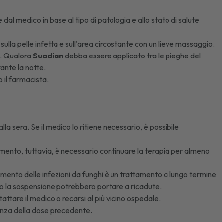
dal medico in base al tipo di patologia e allo stato di salute
 sulla pelle infetta e sull'area circostante con un lieve massaggio.
a. Qualora
Suadian
debba essere applicato tra le pieghe del
ante la notte.
 il farmacista.
lla sera. Se il medico lo ritiene necessario, è possibile
ramento, tuttavia, è necessario continuare la terapia per almeno
amento delle infezioni da funghi è un trattamento a lungo termine
ne o la sospensione potrebbero portare a ricadute.
tattare il medico o recarsi al più vicino ospedale.
nza della dose precedente.