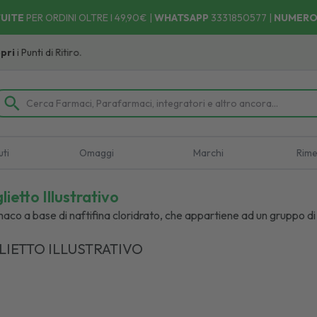
UITE
PER ORDINI OLTRE I 49,90€ |
WHATSAPP
3331850577
|
NUMERO
 Ritiro.
uti
Omaggi
Marchi
Rime
ietto Illustrativo
aco a base di naftifina cloridrato, che appartiene ad un gruppo di 
LIETTO ILLUSTRATIVO