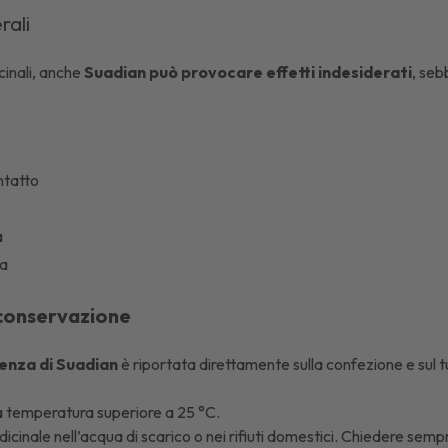
erali
cinali, anche
Suadian può provocare effetti indesiderati
, seb
ntatto
a
ca
conservazione
enza di
Suadian
è riportata direttamente sulla confezione e sul tu
 temperatura superiore a 25 °C.
icinale nell’acqua di scarico o nei rifiuti domestici. Chiedere sempr