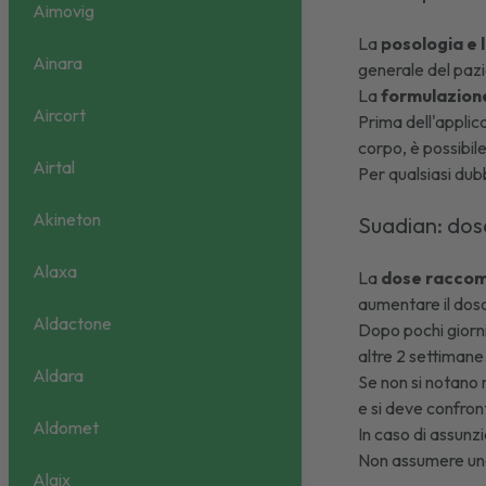
Aimovig
La
posologia e 
Ainara
generale del paz
La
formulazion
Aircort
Prima dell'applic
corpo, è possibil
Airtal
Per qualsiasi dub
Akineton
Suadian: do
Alaxa
La
dose raccom
aumentare il dosa
Aldactone
Dopo pochi giorni
altre 2 settimane
Aldara
Se non si notano 
e si deve confron
Aldomet
In caso di assunz
Non assumere una
Algix