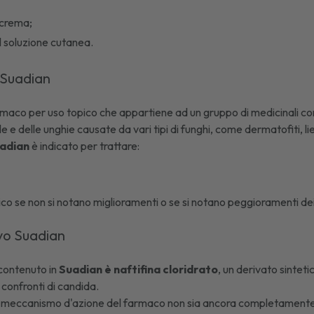
 crema
;
 soluzione cutanea.
 Suadian
rmaco per uso topico che appartiene ad un gruppo di medicinali c
lle e delle unghie causate da vari tipi di funghi, come dermatofiti, li
adian
è indicato per trattare:
ico se non si notano miglioramenti o se si notano peggioramenti de
ivo Suadian
o contenuto in
Suadian è naftifina cloridrato
, un derivato sintet
 confronti di candida.
 meccanismo d'azione del farmaco non sia ancora completamente ch