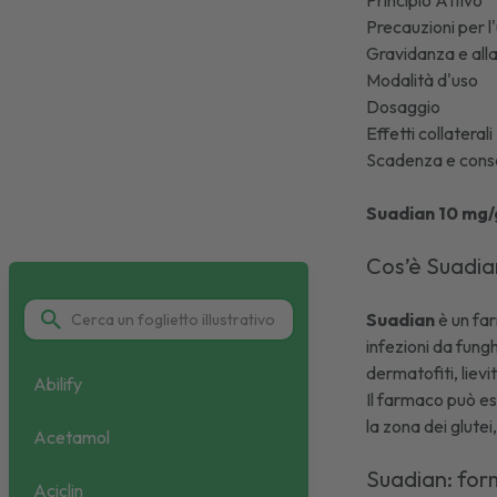
Principio Attivo
Precauzioni per l
Gravidanza e al
Modalità d'uso
Dosaggio
Effetti collaterali
Scadenza e cons
Suadian 10 mg
Cos’è Suadi
Suadian
è un fa
infezioni da fungh
dermatofiti, lievi
Abilify
Il farmaco può ess
la zona dei glutei
Acetamol
Suadian: for
Aciclin