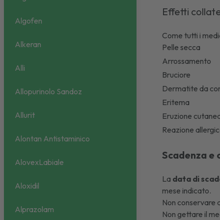
Effetti collat
Algofen
Come tutti i medi
Alkeran
Pelle secca
Arrossamento
Alli
Bruciore
Dermatite da co
Allopurinolo Sandoz
Eritema
Allurit
Eruzione cutane
Reazione allergi
Alontan Antistaminico
Scadenza e 
AlovexLabiale
La
data di scad
Aloxidil
mese indicato.
Non conservare a
Alprazolam
Non gettare il med