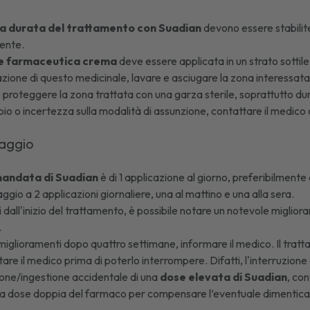
la durata del trattamento con Suadian
devono essere stabilite 
iente.
e farmaceutica crema
deve essere applicata in un strato sottile
azione di questo medicinale, lavare e asciugare la zona interessat
e proteggere la zona trattata con una garza sterile, soprattutto dur
bio o incertezza sulla modalità di assunzione, contattare il medico o
saggio
andata di Suadian
è di 1 applicazione al giorno, preferibilmente a
ggio a 2 applicazioni giornaliere, una al mattino e una alla sera.
 dall'inizio del trattamento, è possibile notare un notevole miglio
.
miglioramenti dopo quattro settimane, informare il medico. Il tratt
tare il medico prima di poterlo interrompere. Difatti, l'interruzio
ione/ingestione accidentale di una
dose elevata di Suadian
, con
 dose doppia del farmaco per compensare l’eventuale dimentica