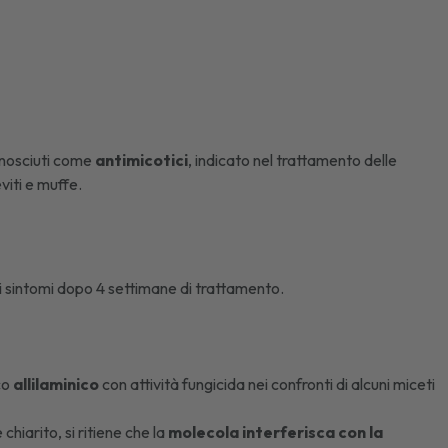
onosciuti come
antimicotici
, indicato nel trattamento delle
eviti e muffe.
i sintomi dopo 4 settimane di trattamento.
ico
allilaminico
con attività fungicida nei confronti di alcuni miceti
iarito, si ritiene che la
molecola interferisca con la