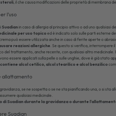
 steroli
, il che causa modificazioni delle proprietà di membrana de
er l’uso
di
Suadian
in caso di allergia al principio attivo o ad uno qualsiasi 
dicinale per uso topico
ed è indicato solo sulle parti esterne de
rema può essere utilizzata anche in caso di ferite aperte o abrasio
ausare reazioni allergiche
. Se questo si verifica, interrompere 
co del trattamento, anche recente, con qualsiasi altro medicinale.
vono essere applicati sulla pelle o sulle unghie, dove è già stato 
ontiene alcol cetilico, alcol stearilico e alcol benzilico
come
e allattamento
 gravidanza, se ne sospetta o se ne sta pianificando una, o si sta a
assumere qualsiasi medicinale.
zzo di Suadian durante la gravidanza o durante l'allattament
ere Suadian