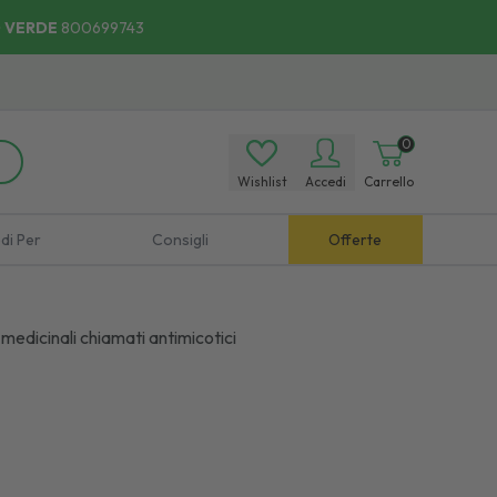
 VERDE
800699743
0
Wishlist
Accedi
Carrello
di Per
Consigli
Offerte
medicinali chiamati antimicotici