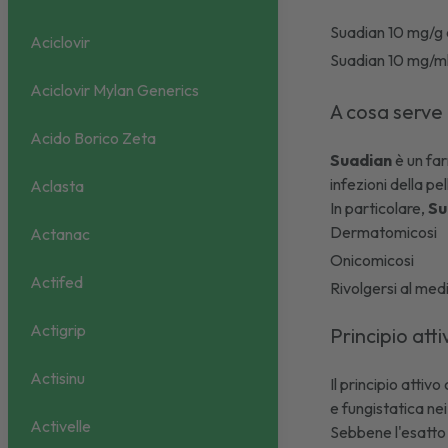
Suadian 10 mg/g
Aciclovir
Suadian 10 mg/ml
Aciclovir Mylan Generics
A cosa serve
Acido Borico Zeta
Suadian
è un fa
infezioni della pe
Aclasta
In particolare,
Su
Dermatomicosi
Actanac
Onicomicosi
Actifed
Rivolgersi al med
Actigrip
Principio att
Actisinu
Il principio attiv
e fungistatica nei
Activelle
Sebbene l'esatto