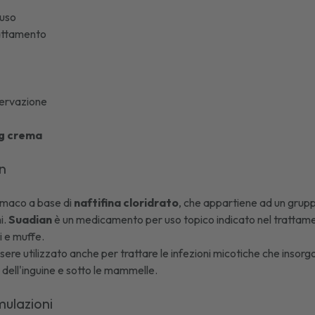
'uso
lattamento
ervazione
/g crema
an
rmaco a base di
naftifina cloridrato
, che appartiene ad un grupp
i.
Suadian
è un medicamento per uso topico indicato nel trattament
ti e muffe.
ere utilizzato anche per trattare le infezioni micotiche che insorgon
, dell'inguine e sotto le mammelle.
mulazioni