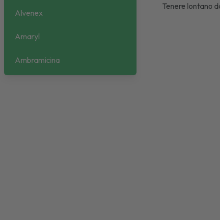
Tenere lontano da
Alvenex
Amaryl
Ambramicina
Ambroxolo EG
Amiodar
Amlodipina
Amorolfina
Amoxina
Ampicillina Biopharma