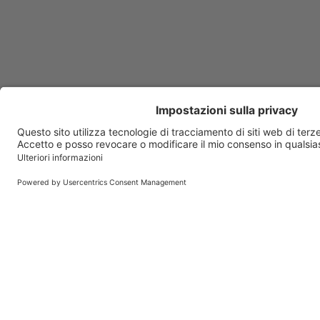
Anafranil
Anaketon
Ananase
Anauran
Anexate
Angeliq
Angioflux
Angiox
Ansimar
Antalfebal