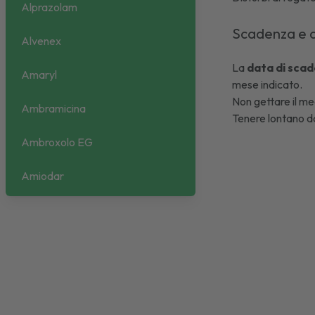
Alprazolam
Scadenza e 
Alvenex
La
data di scad
Amaryl
mese indicato.
Non gettare il med
Ambramicina
Tenere lontano da
Ambroxolo EG
Amiodar
Amlodipina
Amorolfina
Amoxina
Ampicillina Biopharma