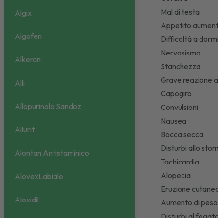
Mal di testa
Algix
Appetito aumen
Algofen
Difficoltà a dorm
Nervosismo
Alkeran
Stanchezza
Grave reazione a
Alli
Capogiro
Allopurinolo Sandoz
Convulsioni
Nausea
Allurit
Bocca secca
Disturbi allo sto
Alontan Antistaminico
Tachicardia
Alopecia
AlovexLabiale
Eruzione cutane
Aloxidil
Aumento di pes
Disturbi al fegat