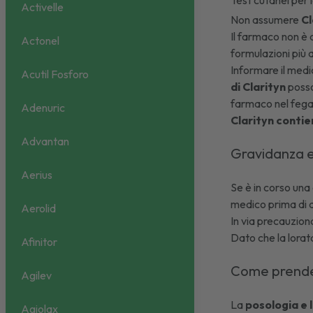
Test cutanei per l
Activelle
Non assumere
Cl
Il farmaco non è 
Actonel
formulazioni più a
Informare il medi
Acutil Fosforo
di Clarityn
posso
farmaco nel fega
Adenuric
Clarityn contie
Advantan
Gravidanza 
Aerius
Se è in corso una
medico prima di 
Aerolid
In via precauzion
Dato che la lorata
Afinitor
Come prende
Agilev
La
posologia e 
Agiolax