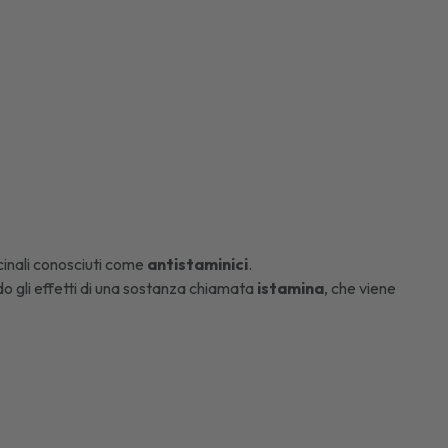
cinali conosciuti come
antistaminici
.
ando gli effetti di una sostanza chiamata
istamina
, che viene