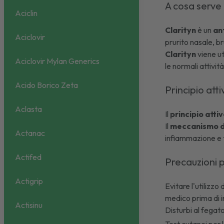
A cosa serve
Aciclin
Clarityn
è un
an
Aciclovir
prurito nasale, br
Clarityn
viene ut
Aciclovir Mylan Generics
le normali attivi
Acido Borico Zeta
Principio atti
Aclasta
Il
principio atti
Il
meccanismo d'a
Actanac
infiammazione e tut
Actifed
Precauzioni p
Actigrip
Evitare l'utilizzo 
medico prima di i
Actisinu
Disturbi al fegat