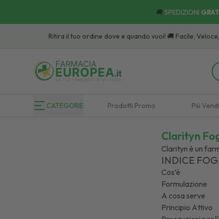
🚚
SPEDIZIONI
GRAT
Ritira il tuo ordine dove e quando vuoi! 🚚 Facile, Veloce, Comodo:
S
CATEGORIE
Prodotti Promo
Più Vend
Clarityn Fog
Clarityn è un far
INDICE FOG
Cos’è
Formulazione
A cosa serve
Principio Attivo