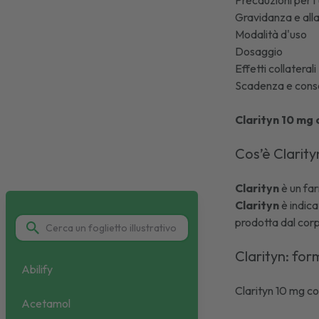
Precauzioni per l
Gravidanza e al
Modalità d'uso
Dosaggio
Effetti collaterali
Scadenza e cons
Clarityn 10 mg
Cos’è Clarit
Clarityn
è un fa
Clarityn
è indica
prodotta dal cor
Clarityn: for
Abilify
Clarityn 10 mg 
Acetamol