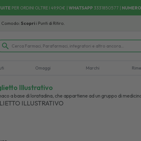
UITE
PER ORDINI OLTRE I 49,90€ |
WHATSAPP
3331850577
|
NUMERO
copri
i Punti di Ritiro.
uti
Omaggi
Marchi
Rime
lietto Illustrativo
maco a base di loratadina, che appartiene ad un gruppo di medicina
LIETTO ILLUSTRATIVO