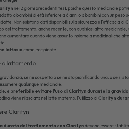
e allergie
arityn
nei 2 giorni precedenti test, poiché questo medicinale potreb
adatto a bambini di età inferiore a 6 anni o a bambini con un peso u
datte. Non esistono dati disponibili sulla sicurezza e l'efficacia di
C
co del trattamento, anche recente, con qualsiasi altro medicinale, 
no aumentare quando viene assunto insieme a medicinali che altera
to.
ne lattosio
come eccipiente.
e allattamento
 gravidanza, se ne sospetta o se ne sta pianificando una, o se si sta
assumere qualunque medicinale.
ale, è
preferibile evitare l'uso di Clarityn durante la gravid
dina viene rilasciata nel latte materno, l'utilizzo di
Clarityn dura
re Clarityn
la durata del trattamento con Clarityn
devono essere stabilite 