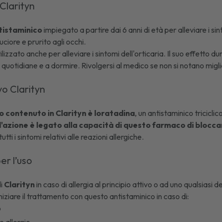
 Clarityn
tistaminico
impiegato a partire dai 6 anni di età per alleviare i si
uciore e prurito agli occhi.
ilizzato anche per alleviare i sintomi dell'
orticaria
. Il suo effetto 
tà quotidiane e a dormire. Rivolgersi al medico se non si notano mig
vo Clarityn
vo contenuto in Clarityn è loratadina
, un antistaminico triciclic
zione è legato alla capacità di questo farmaco di bloccare
ti i sintomi relativi alle reazioni allergiche.
er l’uso
di
Clarityn
in caso di allergia al principio attivo o ad uno qualsiasi d
niziare il trattamento con questo antistaminico in caso di:
o