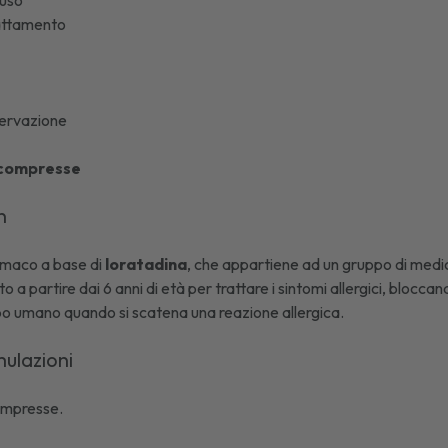
'uso
lattamento
ervazione
 compresse
yn
rmaco a base di
loratadina
, che appartiene ad un gruppo di medi
to a partire dai 6 anni di età per trattare i sintomi allergici, blocc
po umano quando si scatena una reazione allergica.
mulazioni
compresse
.