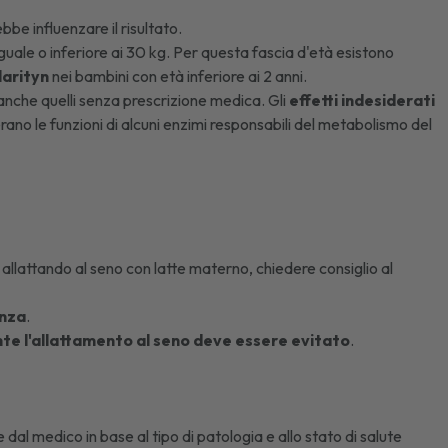
be influenzare il risultato.
guale o inferiore ai 30 kg. Per questa fascia d'età esistono
larityn
nei bambini con età inferiore ai 2 anni.
anche quelli senza prescrizione medica. Gli
effetti indesiderati
no le funzioni di alcuni enzimi responsabili del metabolismo del
 allattando al seno con latte materno, chiedere consiglio al
anza
.
nte l'allattamento al seno deve essere evitato
.
dal medico in base al tipo di patologia e allo stato di salute