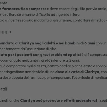
iente.
e farmaceutica compresse
deve essere deglutita per via orale,
la rottura se si hanno difficoltà ad ingerirla intera.
bio o incertezza sulla modalità di assunzione, contattare il medico o
saggio
ndata di Clarityn negli adulti e nei bambini di 6 anni
con un 
dentemente dall'assunzione di cibo.
iata per i pazienti con gravi problemi epatici
è di 1 compressa
ccomandato nei bambini di età inferiore ai 2 anni.
 può comportare mal di testa, battito cardiaco accelerato e sonno
ione/ingestione accidentale di una
dose elevata di Clarityn
, con
 dose doppia del farmaco per compensare l’eventuale dimentica
erali
cinali, anche
Clarityn può provocare effetti indesiderati
, seb