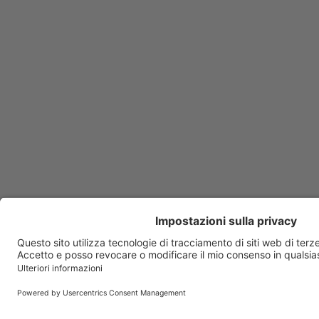
Anafranil
Anaketon
Ananase
Anauran
Anexate
Angeliq
Angioflux
Angiox
Ansimar