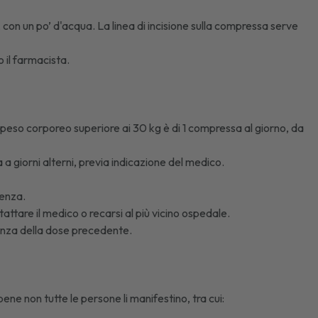
 con un po’ d'acqua. La linea di incisione sulla compressa serve
 il farmacista.
peso corporeo superiore ai 30 kg è di 1 compressa al giorno, da
 a giorni alterni, previa indicazione del medico.
lenza.
tattare il medico o recarsi al più vicino ospedale.
nza della dose precedente.
bene non tutte le persone li manifestino, tra cui: