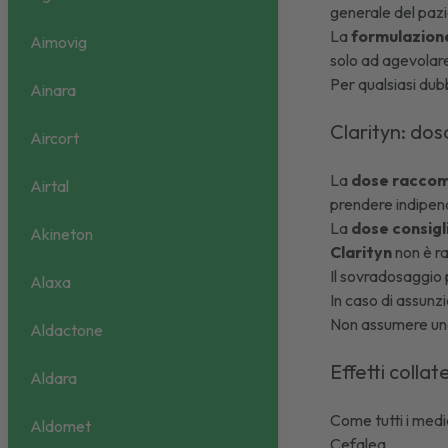
generale del paz
La
formulazion
Aimovig
solo ad agevolare 
Per qualsiasi dub
Ainara
Clarityn: do
Aircort
La
dose raccoma
Airtal
prendere indipen
La
dose consigl
Akineton
Clarityn
non è ra
Il sovradosaggio
Alaxa
In caso di assunz
Non assumere una
Aldactone
Effetti collat
Aldara
Come tutti i medi
Aldomet
Cefalea