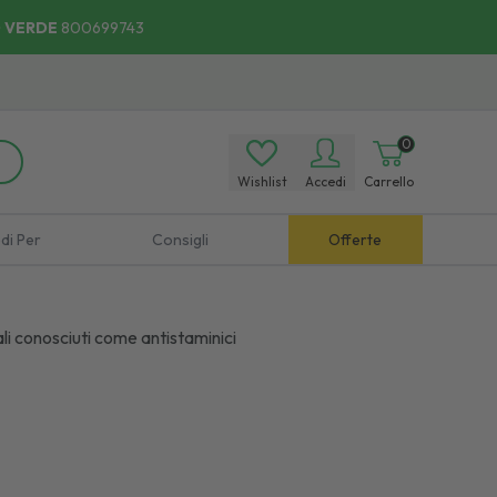
 VERDE
800699743
0
Wishlist
Accedi
Carrello
di Per
Consigli
Offerte
li conosciuti come antistaminici