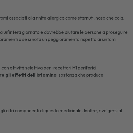
ntomi associati alla
rinite allergica
come starnuti, naso che cola,
dura un'intera giornata e dovrebbe aiutare le persone a proseguire
lioramenti o se si nota un peggioramento rispetto ai sintomi.
o con attività selettiva per i recettori H1 periferici.
 gli effetti dell'istamina
, sostanza che produce
egli altri componenti di questo medicinale. Inoltre, rivolgersi al