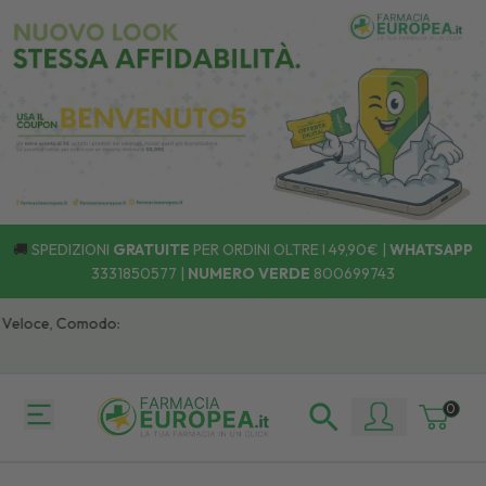
🚚
SPEDIZIONI
GRATUITE
PER ORDINI OLTRE I 49,90€ |
WHATSAPP
3331850577
|
NUMERO VERDE
800699743
loce, Comodo:
0