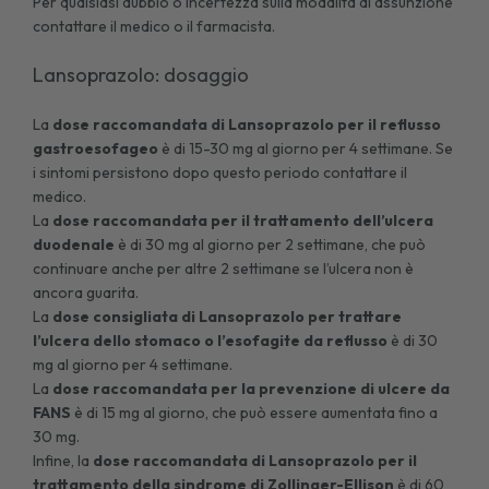
Per qualsiasi dubbio o incertezza sulla modalità di assunzione
contattare il medico o il farmacista.
Lansoprazolo: dosaggio
La
dose raccomandata di Lansoprazolo per il reflusso
gastroesofageo
è di 15-30 mg al giorno per 4 settimane. Se
i sintomi persistono dopo questo periodo contattare il
medico.
La
dose raccomandata per il trattamento dell’ulcera
duodenale
è di 30 mg al giorno per 2 settimane, che può
continuare anche per altre 2 settimane se l’ulcera non è
ancora guarita.
La
dose consigliata di Lansoprazolo per trattare
l’ulcera dello stomaco o l’esofagite da reflusso
è di 30
mg al giorno per 4 settimane.
La
dose raccomandata per la prevenzione di ulcere da
FANS
è di 15 mg al giorno, che può essere aumentata fino a
30 mg.
Infine, la
dose raccomandata di Lansoprazolo per il
trattamento della sindrome di Zollinger-Ellison
è di 60