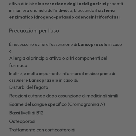
attivo di inibire la
secrezione degli acidi gastrici
prodotti
in maniera anomala dall’individuo, bloccando il
sistema
enzimatico idrogeno-potassio adenosintrifosfatasi
.
Precauzioni per l’uso
È necessario evitare l’assunzione di
Lansoprazolo
in caso
di:
Allergia al principio attivo o altri componenti del
farmaco
Inoltre, è molto importante informare il medico prima di
assumere
Lansoprazolo
in caso di:
Disturbi del fegato
Reazioni cutanee dopo assunzione di medicinali simili
Esame del sangue specifico (Cromogranina A)
Bassi livelli di B12
Osteoporosi
Trattamento con corticosteroidi