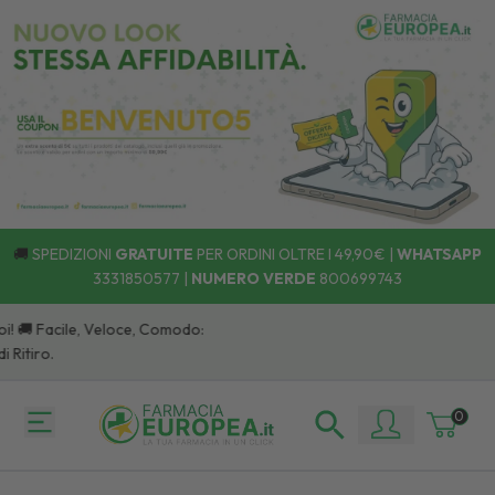
🚚
SPEDIZIONI
GRATUITE
PER ORDINI OLTRE I 49,90€ |
WHATSAPP
3331850577
|
NUMERO VERDE
800699743
🚚 Facile, Veloce, Comodo:
tiro.
0