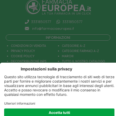
3331850577
3331850577
info@farmaciaeuropea.it
INFORMAZIONI
CONDIZIONI DI VENDITA
CATEGORIE A-Z
PRIVACY POLICY
CATEGORIE FARMACI A-Z
COOKIE POLICY
MARCHI
DECONTRIBUZIONE INPS
TUTTO IL NOSTRO CATALOGO
SPEDIZIONI
IL NOSTRO BLOG
PAGAMENTI
CONTATTACI
COUPON E OFFERTE
PATOLOGIE: CAUSE E RIMEDI
DIVENTIAMO AMICI!
Parafarmacia Europea Srl - Via Petraro 380- 80050 Santa Maria la Carità (NA) - P.IVA
10677001215