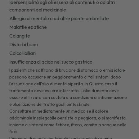
Ipersensibilità agli oli essenziali contenuti o ad altri
componenti del medicinale
Allergia al mentolo o ad altre piante ombrellate
Malattie epatiche
Colangite
Disturbi biliari
Calcoli biliari
Insufficienza di acido nel succo gastrico
I pazienti che soffrono di bruciore di stomaco o ernia iatale
possono accusare un peggioramento di tali sintomi dopo
l'assunzione dell'olio di menta piperita. In Questo caso il
trattamento deve essere interrotto. L'olio di menta deve
essere utilizzato con cautela e a condizioni di infiammazione
e ulcerazione del tratto gastrointestinale.
Consultare immediatamente un medico se il dolore
addominale inspiegabile persiste o peggiora, o si manifesta
insieme a sintomi come febbre, ittero, vomito o sangue nelle
feci.
L'impiego di questo medicinale tradizionale di origine