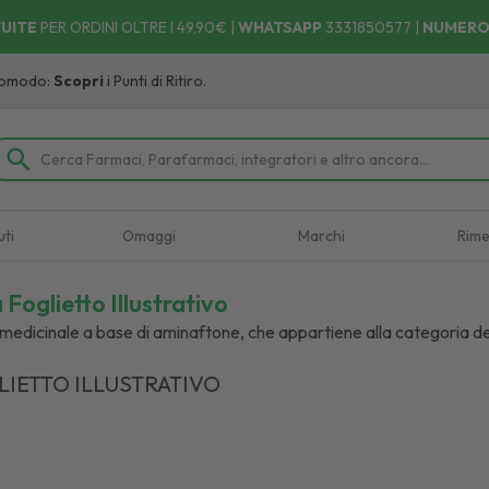
UITE
PER ORDINI OLTRE I 49,90€ |
WHATSAPP
3331850577
|
NUMERO
pri
i Punti di Ritiro.
uti
Omaggi
Marchi
Rime
Foglietto Illustrativo
medicinale a base di aminaftone, che appartiene alla categoria de
LIETTO ILLUSTRATIVO