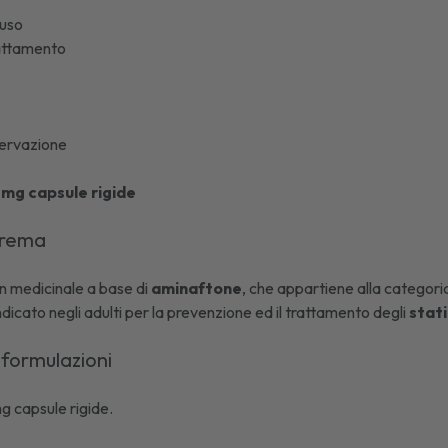
'uso
lattamento
ervazione
 mg capsule rigide
larema
n medicinale a base di
aminaftone
, che appartiene alla categori
ndicato negli adulti per la prevenzione ed il trattamento degli
stati
 formulazioni
g capsule rigide.