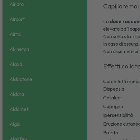
Ainara
Capillarema
Aircort
La
dose raccoma
elevata ad 1 capsu
Airtal
Non sono stati ri
In caso di assunz
Akineton
Non assumere una
Alaxa
Effetti collat
Aldactone
Come tutti i medi
Dispepsia
Aldara
Cefalea
Capogiro
Aldomet
Ipersensibilità
Eruzione cutane
Algix
Prurito
Algofen