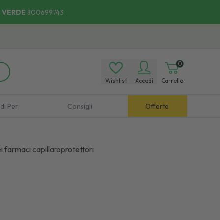
 VERDE
800699743
0
Wishlist
Accedi
Carrello
di Per
Consigli
Offerte
i farmaci capillaroprotettori