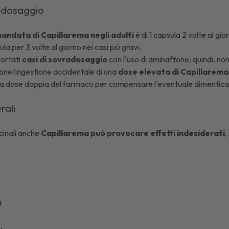
: dosaggio
ndata di Capillarema negli adulti
è di 1 capsula 2 volte al gi
la per 3 volte al giorno nei casi più gravi.
portati
casi di sovradosaggio
con l'uso di aminaftone; quindi, non
ione/ingestione accidentale di una
dose elevata di Capillarema
 dose doppia del farmaco per compensare l’eventuale dimentica
erali
cinali anche
Capillarema può provocare effetti indesiderati
,
a