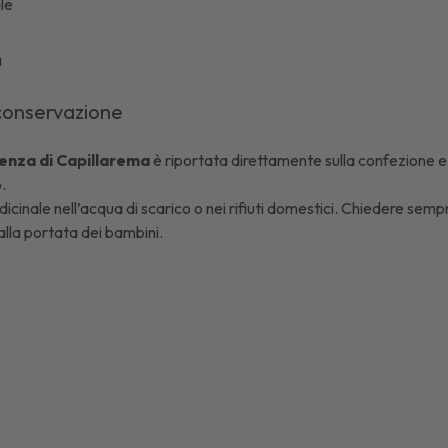
ale
a
conservazione
enza di
Capillarema
è riportata direttamente sulla confezione e su
.
icinale nell’acqua di scarico o nei rifiuti domestici. Chiedere sempr
lla portata dei bambini.