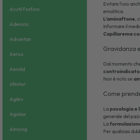
Evitare l’uso anc
Acutil Fosforo
emolitica.
L’aminaftone
, 
Adenuric
Informare il medi
Capillarema co
Advantan
Gravidanza 
Aerius
Dal momento che n
Aerolid
controindicato
Non è noto se
am
Afinitor
Come prende
Agilev
La
posologia e 
Agiolax
generale del paz
La
formulazion
Aimovig
Per qualsiasi dub