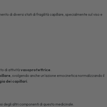
mento di diversi
stati di fragilità capillare
, specialmente sul viso e
to di attività
vasoprotettrice
.
illare
, svolgendo anche un’azione emocinetica normalizzando il
ia dei capillari
.
iasi degli altri componenti di questo medicinale.