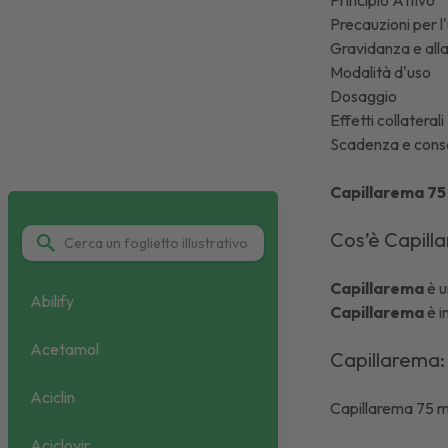
Principio Attivo
Precauzioni per l
Gravidanza e al
Modalità d'uso
Dosaggio
Effetti collaterali
Scadenza e cons
Capillarema 75
Cos’è Capil
Capillarema
è u
Abilify
Capillarema
è i
Acetamol
Capillarema:
Aciclin
Capillarema 75 m
Aciclovir