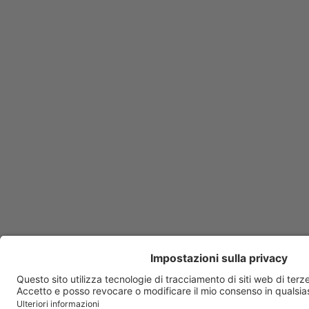
Amaryl
Ambramicina
Ambroxolo EG
Amiodar
Amlodipina
Amorolfina
Amoxina
Ampicillina Biopharma
Anafranil