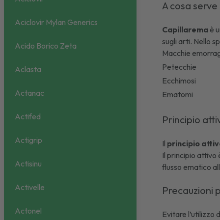
A cosa serve
Aciclovir Mylan Generics
Capillarema
è 
sugli arti. Nello s
Acido Borico Zeta
Macchie emorra
Petecchie
Aclasta
Ecchimosi
Actanac
Ematomi
Actifed
Principio att
Actigrip
Il
principio att
Il principio attivo
Actisinu
flusso ematico all
Activelle
Precauzioni p
Actonel
Evitare l’utilizzo 