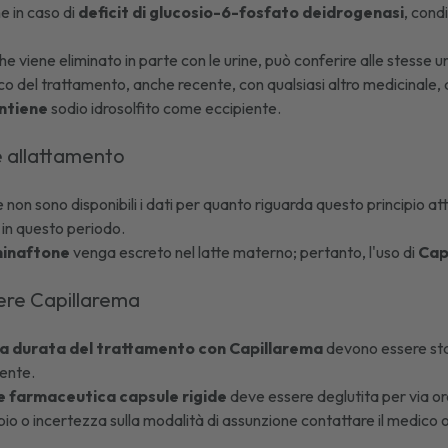
he in caso di
deficit di glucosio-6-fosfato deidrogenasi
, con
che viene eliminato in parte con le urine, può conferire alle stesse 
co del trattamento, anche recente, con qualsiasi altro medicinale, 
ntiene
sodio idrosolfito come eccipiente.
e allattamento
on sono disponibili i dati per quanto riguarda questo principio att
in questo periodo.
inaftone
venga escreto nel latte materno; pertanto, l'uso di
Cap
re Capillarema
la durata del trattamento con Capillarema
devono essere stabi
iente.
e farmaceutica capsule rigide
deve essere deglutita per via or
bio o incertezza sulla modalità di assunzione contattare il medico o