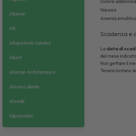
Dolore addomin
Nausea
Alkeran
Anemia emolitic
Alli
Scadenza e 
Allopurinolo Sandoz
La
data di scad
del mese indicato
Allurit
Non gettare il med
Tenere lontano da
Alontan Antistaminico
AlovexLabiale
Aloxidil
Alprazolam
Alvenex