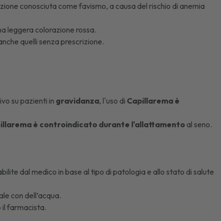
dizione conosciuta come
favismo
, a causa del rischio di
anemia
una leggera colorazione rossa.
anche quelli senza prescrizione.
ivo su pazienti in
gravidanza
, l'uso di
Capillarema è
illarema è controindicato durante l'allattamento
al seno.
lite dal medico in base al tipo di patologia e allo stato di salute
ale con dell’acqua.
 il farmacista.