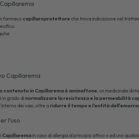
 Capillarema
un farmaco
capillaroprotettore
che trova indicazione nel tratta
pecifico:
giche
ivo Capillarema
ivo contenuto in Capillarema è aminaftone
, un medicinale dota
 è in grado di
normalizzare la resistenza e la permeabilità cap
'interno dei vasi, oltre a
ridurre il tempo e l'entità dell'emorrag
er l’uso
di
Capillarema
in caso di allergia al principio attivo o ad uno quals