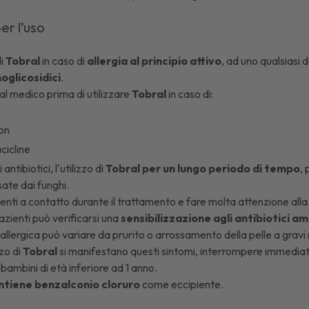
er l’uso
di
Tobral
in caso di
allergia al principio attivo
, ad uno qualsiasi 
noglicosidici
.
i al medico prima di utilizzare
Tobral
in caso di:
on
cicline
 antibiotici, l'utilizzo di
Tobral
per un lungo periodo di tempo
,
ate dai funghi.
lenti a contatto durante il trattamento e fare molta attenzione alla
 pazienti può verificarsi una
sensibilizzazione agli antibiotici a
llergica può variare da prurito o arrossamento della pelle a gravi r
zzo di
Tobral
si manifestano questi sintomi, interrompere immediat
 bambini di età inferiore ad 1 anno.
ntiene benzalconio cloruro
come eccipiente.