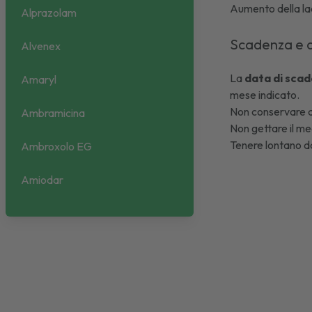
Aumento della l
Alprazolam
Scadenza e 
Alvenex
La
data di scad
Amaryl
mese indicato.
Non conservare a 
Ambramicina
Non gettare il med
Tenere lontano da
Ambroxolo EG
Amiodar
Amlodipina
Amorolfina
Amoxina