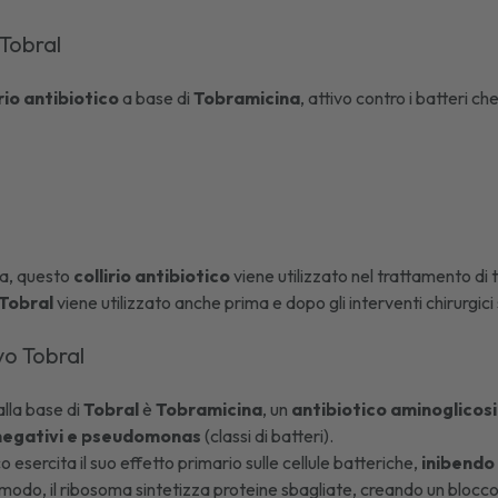
 Tobral
irio antibiotico
a base di
Tobramicina
, attivo contro i batteri c
ma, questo
collirio antibiotico
viene utilizzato nel trattamento di 
Tobral
viene utilizzato anche prima e dopo gli interventi chirurgici 
ivo Tobral
 alla base di
Tobral
è
Tobramicina
, un
antibiotico aminoglicos
 negativi e pseudomonas
(classi di batteri).
 esercita il suo effetto primario sulle cellule batteriche,
inibendo 
al modo, il ribosoma sintetizza proteine sbagliate, creando un blocco 