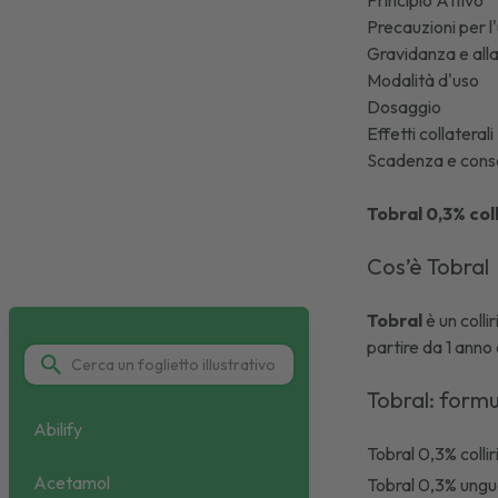
Principio Attivo
Precauzioni per l
Gravidanza e al
Modalità d'uso
Dosaggio
Effetti collaterali
Scadenza e cons
Tobral 0,3% coll
Cos’è Tobral
Tobral
è un colli
partire da 1 anno 
Tobral: formu
Abilify
Tobral 0,3% collir
Acetamol
Tobral 0,3% ung