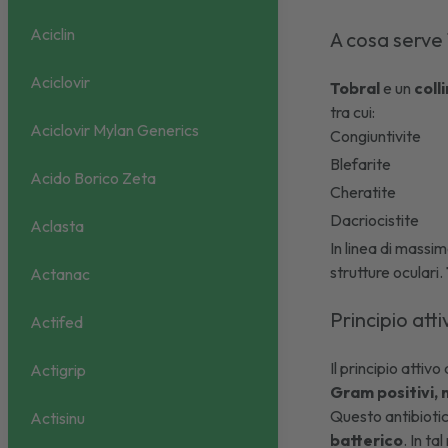
Aciclin
A cosa serve
Aciclovir
Tobral
e un
coll
tra cui:
Aciclovir Mylan Generics
Congiuntivite
Blefarite
Acido Borico Zeta
Cheratite
Dacriocistite
Aclasta
In linea di massi
strutture oculari.
Actanac
Principio att
Actifed
Il principio attivo
Actigrip
Gram positivi,
Questo antibiotico
Actisinu
batterico
. In t