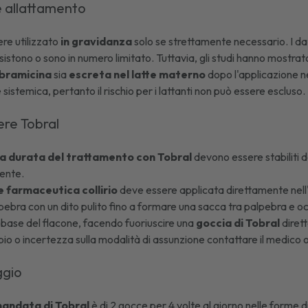
e allattamento
re utilizzato
in gravidanza
solo se strettamente necessario. I dati
istono o sono in numero limitato. Tuttavia, gli studi hanno mostrato
bramicina
sia
escreta nel latte materno
dopo l'applicazione n
sistemica, pertanto il rischio per i lattanti non può essere escluso.
re Tobral
la durata del trattamento con Tobral
devono essere stabiliti da
iente.
 farmaceutica collirio
deve essere applicata direttamente nell'
ebra con un dito pulito fino a formare una sacca tra palpebra e occ
 base del flacone, facendo fuoriuscire una
goccia di Tobral
diret
bio o incertezza sulla modalità di assunzione contattare il medico o
ggio
andata di Tobral
è di 2 gocce per 4 volte al giorno nelle forme 