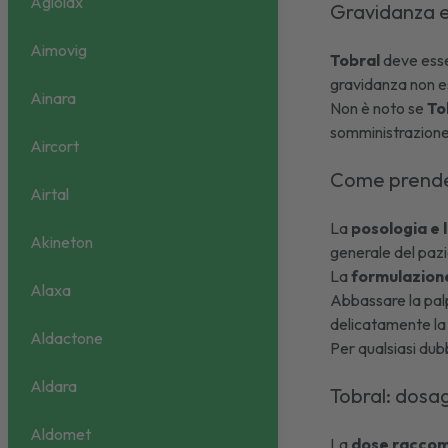
Agiolax
Gravidanza 
Aimovig
Tobral
deve esse
gravidanza non es
Ainara
Non è noto se
To
somministrazione 
Aircort
Come prende
Airtal
La
posologia e 
Akineton
generale del paz
La
formulazione
Alaxa
Abbassare la palp
delicatamente la
Aldactone
Per qualsiasi dub
Aldara
Tobral: dosa
Aldomet
La
dose raccom