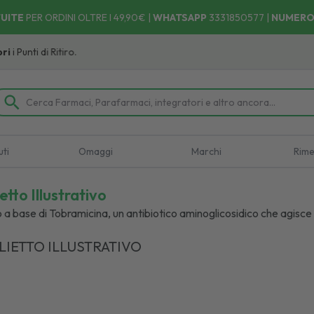
UITE
PER ORDINI OLTRE I 49,90€ |
WHATSAPP
3331850577
|
NUMERO
itiro.
uti
Omaggi
Marchi
Rime
etto Illustrativo
io a base di Tobramicina, un antibiotico aminoglicosidico che agisce
LIETTO ILLUSTRATIVO