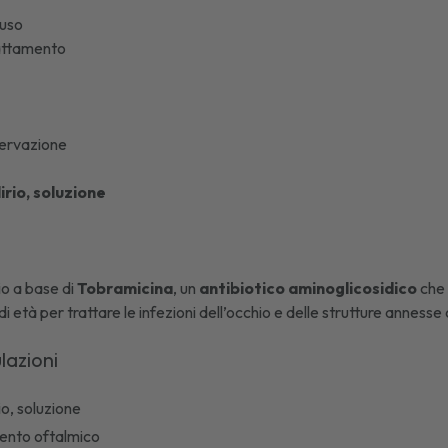
'uso
lattamento
ervazione
irio, soluzione
rio a base di
Tobramicina
, un
antibiotico aminoglicosidico
che 
di età per trattare le infezioni dell’occhio e delle strutture annesse
lazioni
io, soluzione
uento oftalmico