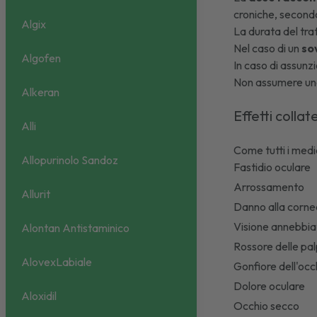
croniche, secondo
Algix
La durata del tra
Nel caso di un
so
Algofen
In caso di assunz
Non assumere una
Alkeran
Effetti collate
Alli
Come tutti i medi
Allopurinolo Sandoz
Fastidio oculare
Arrossamento
Allurit
Danno alla corn
Visione annebbia
Alontan Antistaminico
Rossore delle pa
AlovexLabiale
Gonfiore dell'occ
Dolore oculare
Aloxidil
Occhio secco