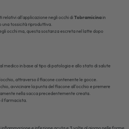
 relativi all'applicazione negli occhi di
Tobramicina
in
 una tossicità riproduttiva.
egli occhi ma, questa sostanza escreta nel latte dopo
l medico in base al tipo di patologia e allo stato di salute
occhio, attraverso il flacone contenente le gocce.
hio, avvicinare la punta del flacone all'occhio e premere
tamente nella sacca precedentemente creata.
 il farmacista.
di infiammazione e infezione acuta e 3 volte al giorno nelle forme