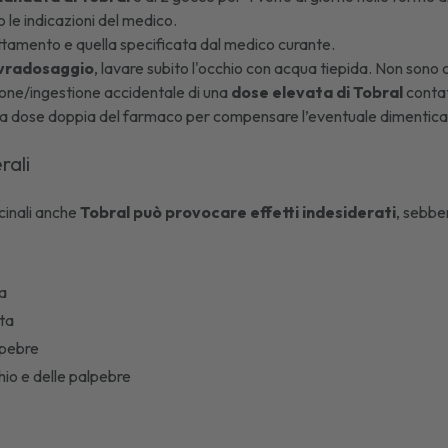
 le indicazioni del medico.
ttamento e quella specificata dal medico curante.
vradosaggio
, lavare subito l'occhio con acqua tiepida. Non sono 
ione/ingestione accidentale di una
dose elevata di Tobral
contat
 dose doppia del farmaco per compensare l’eventuale dimentica
rali
cinali anche
Tobral può provocare effetti indesiderati
, sebben
ea
ta
lpebre
hio e delle palpebre