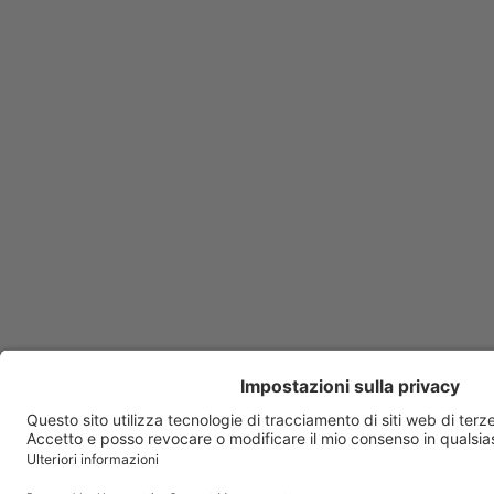
Ampicillina Biopharma
Anafranil
Anaketon
Ananase
Anauran
Anexate
Angeliq
Angioflux
Angiox
Ansimar