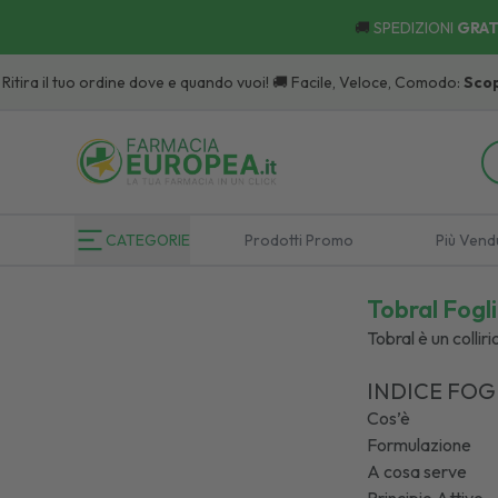
🚚
SPEDIZIONI
GRAT
o ordine dove e quando vuoi! 🚚 Facile, Veloce, Comodo:
Scopri
i Punti di R
CATEGORIE
Prodotti Promo
Più Vend
Tobral Fogli
Tobral è un collir
INDICE FOG
Cos’è
Formulazione
A cosa serve