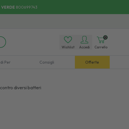
 VERDE
800699743
0
Wishlist
Accedi
Carrello
di Per
Consigli
Offerte
 contro diversi batteri