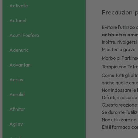
Activelle
Precauzioni p
Actonel
Evitare l'utilizzo 
antibiotici ami
Acutil Fosforo
Inoltre, rivolgers
Miastenia grave
Adenuric
Morbo di Parkins
Advantan
Terapia con Tetra
Come tutti gli altri
Aerius
anche quelle caus
Non indossare le 
Aerolid
Difatti, in alcuni
Questa reazione a
Afinitor
Se durante l'utili
Non utilizzare nei
Agilev
Ehi il farmaco
co