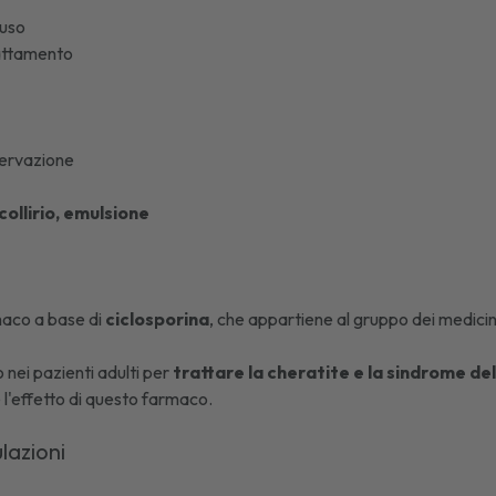
'uso
lattamento
ervazione
collirio, emulsione
maco a base di
ciclosporina
, che appartiene al gruppo dei medici
 nei pazienti adulti per
trattare la cheratite e la sindrome de
 l'effetto di questo farmaco.
ulazioni