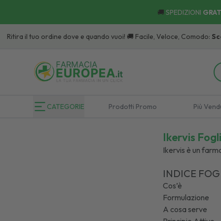
🚚
SPEDIZIONI
GRAT
uo ordine dove e quando vuoi! 🚚 Facile, Veloce, Comodo:
Scopri
i Punti di 
CATEGORIE
Prodotti Promo
Più Vend
Ikervis Fogl
Ikervis è un farm
INDICE FOG
Cos’è
Formulazione
A cosa serve