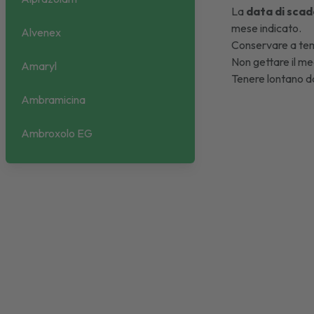
La
data di scad
mese indicato.
Alvenex
Conservare a tem
Non gettare il med
Amaryl
Tenere lontano da
Ambramicina
Ambroxolo EG
Amiodar
Amlodipina
Amorolfina
Amoxina
Ampicillina Biopharma