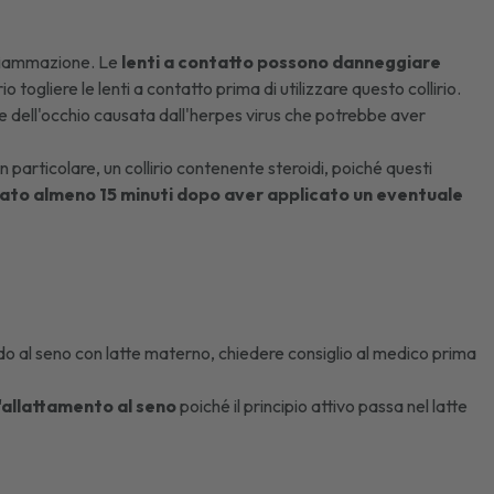
infiammazione. Le
lenti a contatto possono danneggiare
io togliere le lenti a contatto prima di utilizzare questo collirio.
e dell'occhio causata dall'
herpes virus
che potrebbe aver
 particolare, un collirio contenente steroidi, poiché questi
zzato almeno 15 minuti dopo aver applicato un eventuale
ndo al seno con latte materno, chiedere consiglio al medico prima
l'allattamento al seno
poiché il principio attivo passa nel latte