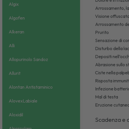
Dolore e irritazio
Algix
Arrossamento, l
Visione offuscat
Algofen
Arrossamento del
Alkeran
Prurito
Sensazione di co
Alli
Disturbo della l
Depositi nell’occ
Allopurinolo Sandoz
Abrasione sullo s
Ciste nella palp
Allurit
Risposta immunita
Alontan Antistaminico
Infezione batter
Mal di testa
AlovexLabiale
Eruzione cutanea
Aloxidil
Scadenza e 
Alprazolam