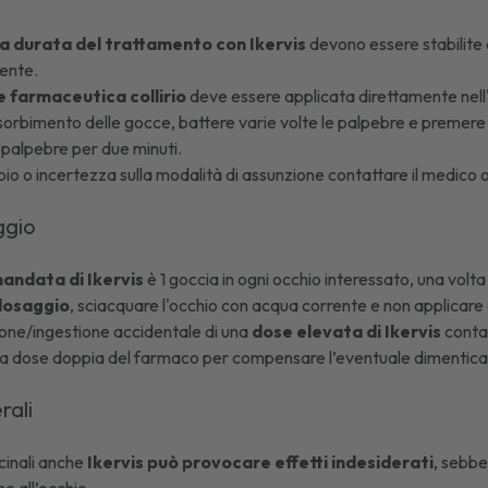
la durata del trattamento con Ikervis
devono essere stabilite d
iente.
 farmaceutica collirio
deve essere applicata direttamente nell'
assorbimento delle gocce, battere varie volte le palpebre e premere u
 palpebre per due minuti.
bio o incertezza sulla modalità di assunzione contattare il medico o
aggio
andata di Ikervis
è 1 goccia in ogni occhio interessato, una volta
dosaggio
, sciacquare l'occhio con acqua corrente e non applicar
ione/ingestione accidentale di una
dose elevata di Ikervis
contat
 dose doppia del farmaco per compensare l’eventuale dimentica
erali
cinali anche
Ikervis può provocare effetti indesiderati
, sebbe