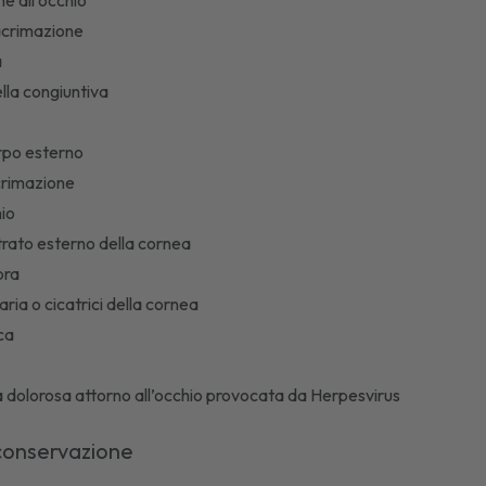
ne all’occhio
acrimazione
a
la congiuntiva
rpo esterno
acrimazione
hio
trato esterno della cornea
ebra
ria o cicatrici della cornea
ica
 dolorosa attorno all’occhio provocata da Herpesvirus
conservazione