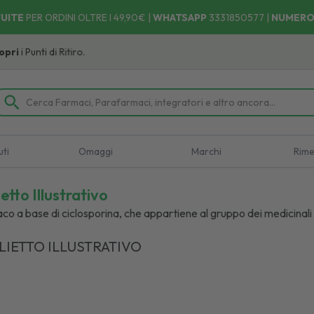
UITE
PER ORDINI OLTRE I 49,90€ |
WHATSAPP
3331850577
|
NUMERO
Ritiro.
uti
Omaggi
Marchi
Rime
ietto Illustrativo
aco a base di ciclosporina, che appartiene al gruppo dei medicina
LIETTO ILLUSTRATIVO