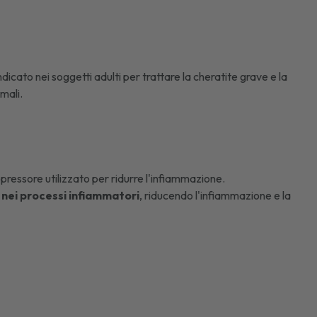
indicato nei soggetti adulti per trattare la
cheratite
grave e la
mali.
ressore utilizzato per ridurre l'infiammazione.
e nei processi infiammatori
, riducendo l'infiammazione e la