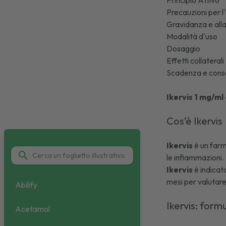
Principio Attivo
Precauzioni per l
Gravidanza e al
Modalità d'uso
Dosaggio
Effetti collaterali
Scadenza e cons
Ikervis 1 mg/ml 
Cos’è Ikervis
Ikervis
è un far
le infiammazioni.
Ikervis
è indicato
mesi per valutare
Abilify
Ikervis: form
Acetamol