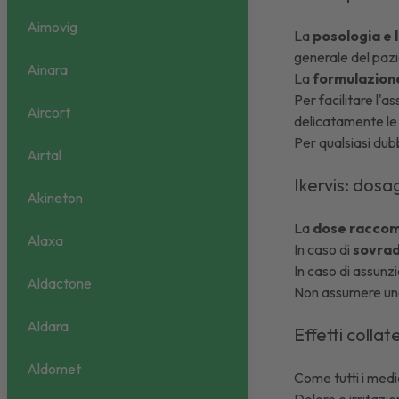
Aimovig
La
posologia e 
generale del paz
Ainara
La
formulazione
Per facilitare l'
Aircort
delicatamente le
Per qualsiasi dub
Airtal
Ikervis: dos
Akineton
La
dose raccom
Alaxa
In caso di
sovra
In caso di assunz
Aldactone
Non assumere una
Aldara
Effetti collat
Aldomet
Come tutti i medi