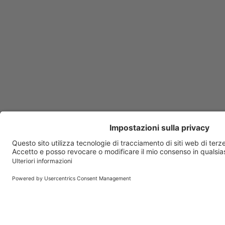
Anafranil
Anaketon
Ananase
Anauran
Anexate
Angeliq
Angioflux
Angiox
Ansimar