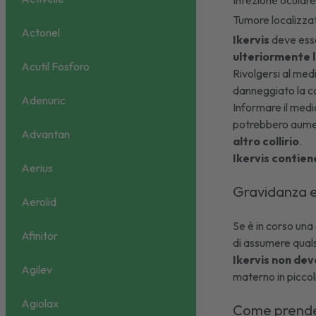
Infezione ocular
Tumore localizzato
Actonel
Ikervis
deve esse
ulteriormente l
Acutil Fosforo
Rivolgersi al medi
danneggiato la c
Adenuric
Informare il medi
potrebbero aumenta
Advantan
altro collirio
.
Ikervis contien
Aerius
Gravidanza e
Aerolid
Se è in corso una
Afinitor
di assumere quals
Ikervis non dev
Agilev
materno in piccol
Agiolax
Come prender