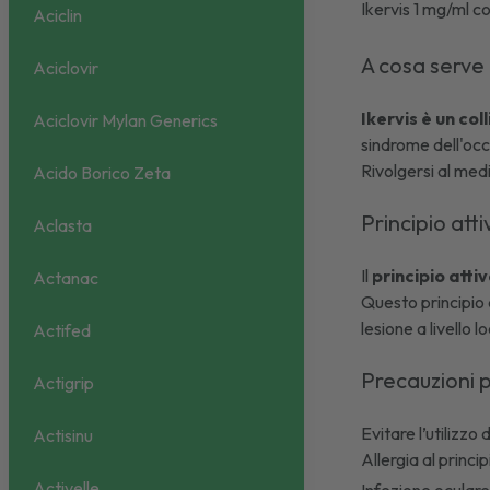
Ikervis 1 mg/ml co
Aciclin
A cosa serve 
Aciclovir
Ikervis è un col
Aciclovir Mylan Generics
sindrome dell'oc
Rivolgersi al med
Acido Borico Zeta
Principio atti
Aclasta
Il
principio atti
Actanac
Questo principio 
lesione a livello l
Actifed
Precauzioni p
Actigrip
Evitare l’utilizzo 
Actisinu
Allergia al princi
Activelle