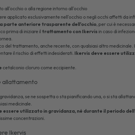
e
 all'occhio o alla regione intorno all'occhio
re applicato esclusivamente nell'occhio o negli occhi affetti da 
a parte anteriore trasparente dell'occhio
, per cui è necessar
co prima di iniziare il
trattamento con Ikervis
in caso di infezion
ornea.
co del trattamento, anche recente, con qualsiasi altro medicinale. In
re il rischio di effetti indesiderati.
Ikervis deve essere utili
e
cetalconio cloruro come eccipiente.
 allattamento
 gravidanza, se ne sospetta o sta pianificando una, o si sta allatta
iasi medicinale.
e essere utilizzato in gravidanza, né durante il periodo del
issime concentrazioni.
e Ikervis