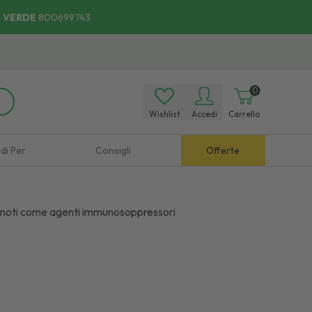
 VERDE
800699743
0
Wishlist
Accedi
Carrello
di Per
Consigli
Offerte
li noti come agenti immunosoppressori