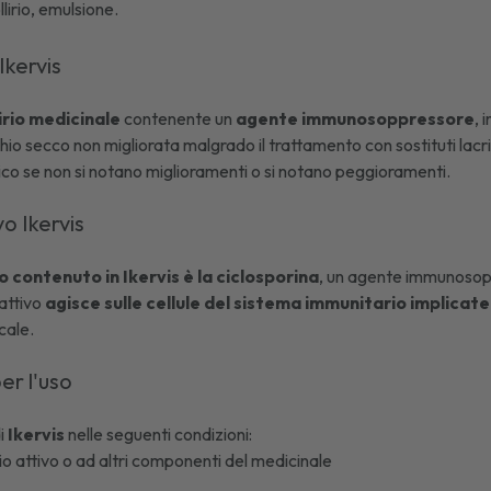
llirio, emulsione.
Ikervis
lirio medicinale
contenente un
agente immunosoppressore
, 
chio secco
non migliorata malgrado il trattamento con sostituti lacri
ico se non si notano miglioramenti o si notano peggioramenti.
vo Ikervis
vo contenuto in Ikervis è la ciclosporina
, un agente immunosopp
attivo
agisce sulle cellule del sistema immunitario implicat
ocale.
er l'uso
di
Ikervis
nelle seguenti condizioni:
pio attivo o ad altri componenti del medicinale