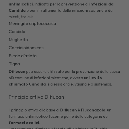
antimicotici
, indicato per la prevenzione di
infezioni da
Candida
e per il trattamento delle infezioni sostenute dai
miceti, tra cui:
Meningite criptococcica
Candida
Mughetto
Coccidioidomicosi
Piede d’atleta
Tigna
Diflucan
può essere utilizzato per la prevenzione della causa
più comune di infezioni micotiche, ovvero un
lievito
chiamato Candida
, sia essa orale, vaginale o sistemica.
Principio attivo Diflucan
Il principio attivo alla base di
Diflucan
è
Fluconazolo
, un
farmaco antimicotico facente parte della categoria dei
farmaci azolici
.
Il meccanismo d’azione è legato all’inibizione la
14 alfa-