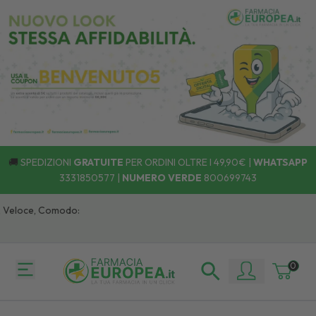
🚚
SPEDIZIONI
GRATUITE
PER ORDINI OLTRE I 49,90€ |
WHATSAPP
3331850577
|
NUMERO VERDE
800699743
loce, Comodo:
0