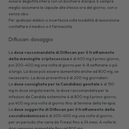
essere deglutita intera con un bicchiere d’acqua. È sempre
meglio assumere le capsule alla stessa ora del giorno, con o
senza cibo.
Per qualsiasi dubbio o incertezza sulla modalità di assunzione
contattare il medico o il farmacista.
Diflucan: dosaggio
La
dose raccomandata di Diflucan per il trattamento
della meningite criptococcica
è di 400 mg il primo giorno,
poi 200-400 mg una volta al giorno per 6-8 settimane o più
a lungo. La dose può essere aumentata anche ad 800 mg, se
necessario. La dose preventiva è di 200 mg giornalieri.
La
dose consigliata per la Candidiasi genitale
è di 150
mg in dose singola mente, la dose raccomandata per le
infezioni da Candida sistemiche è di 800 mg il primo giorno,
poi 400 mg una volta al giorno fino al termine della terapia.
La
dose suggerita di Diflucan per il trattamento della
coccidioidomicosi
è di 200-400 mg una volta al giorno,
per un periodo che varia da 11 mesi fino a 24 mesi. A volte le
dosi vengono aumentate fino ad 800 mg.