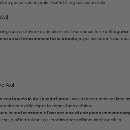
lato per soluzione orale; Axil 400 mg soluzione orale.
Axil
in grado di attivare e stimolare le difese immunitarie dell'organism
nno un sistema immunitario debole
, in particolare infezioni qua
vo Axil
vo contenuto in Axil è pidotimod
, una sostanza immunostimola
 regolazione della risposta immunitaria cellulare.
uce la maturazione e l'assunzione di una piena immunocompe
giche, è affidato il ruolo di coordinatore dell'immunità specifica.