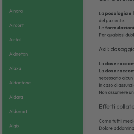
Ainara
La
posologia e 
del paziente.
Aircort
Le
formulazioni
Per qualsiasi dub
Airtal
Axil: dosagg
Akineton
La
dose raccoma
Alaxa
La
dose raccoma
necessario alcun 
Aldactone
In caso di assunz
Non assumere una
Aldara
Effetti collat
Aldomet
Come tutti i medi
Algix
Dolore addomin