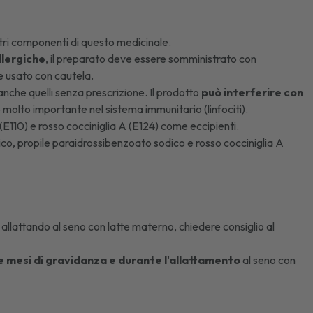
 altri componenti di questo medicinale.
llergiche
, il preparato deve essere somministrato con
e usato con cautela.
anche quelli senza prescrizione. Il prodotto
può interferire con
molto importante nel sistema immunitario (linfociti).
(E110) e rosso cocciniglia A (E124) come eccipienti.
co, propile paraidrossibenzoato sodico e rosso cocciniglia A
 allattando al seno con latte materno, chiedere consiglio al
 tre mesi di gravidanza e durante l'allattamento
al seno con