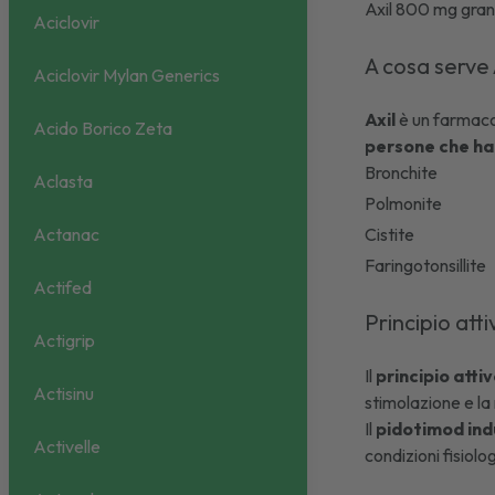
Axil 800 mg granu
Aciclovir
A cosa serve 
Aciclovir Mylan Generics
Axil
è un farmaco 
Acido Borico Zeta
persone che ha
Bronchite
Aclasta
Polmonite
Actanac
Cistite
Faringotonsillite
Actifed
Principio atti
Actigrip
Il
principio atti
Actisinu
stimolazione e la
Il
pidotimod ind
Activelle
condizioni fisiolo