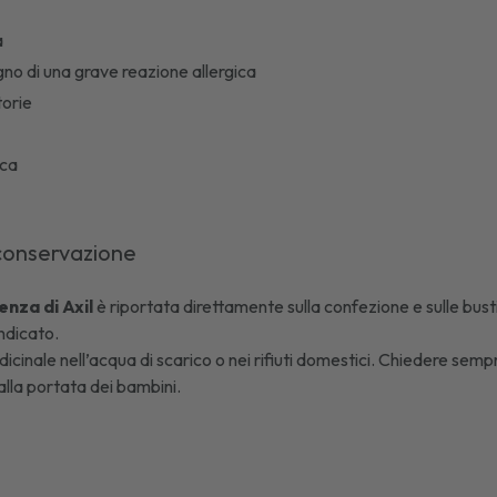
a
o di una grave reazione allergica
torie
ica
conservazione
enza di
Axil
è riportata direttamente sulla confezione e sulle bustin
ndicato.
icinale nell’acqua di scarico o nei rifiuti domestici. Chiedere sempr
lla portata dei bambini.