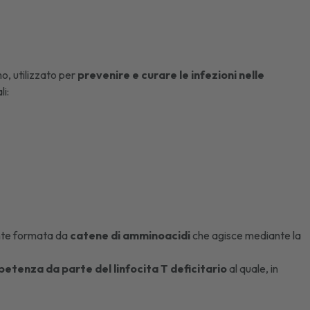
o, utilizzato per
prevenire e curare le infezioni nelle
li:
nte formata da
catene di amminoacidi
che agisce mediante la
tenza da parte del linfocita T deficitario
al quale, in