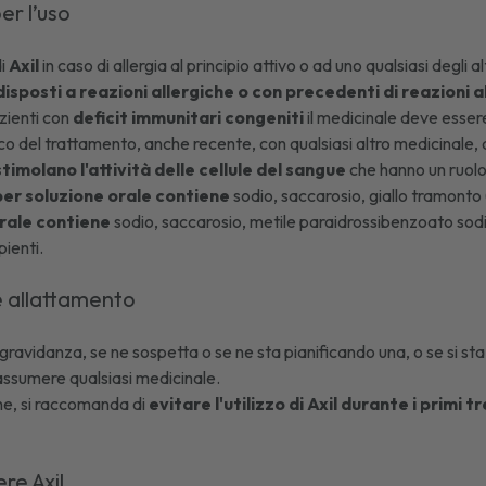
er l’uso
di
Axil
in caso di allergia al principio attivo o ad uno qualsiasi degli
isposti a reazioni allergiche o con precedenti di reazioni a
zienti con
deficit immunitari congeniti
il medicinale deve esser
co del trattamento, anche recente, con qualsiasi altro medicinale, 
timolano l'attività delle cellule del sangue
che hanno un ruolo 
per soluzione orale contiene
sodio, saccarosio, giallo tramonto 
orale contiene
sodio, saccarosio, metile paraidrossibenzoato sodi
ienti.
e allattamento
 gravidanza, se ne sospetta o se ne sta pianificando una, o se si sta
assumere qualsiasi medicinale.
e, si raccomanda di
evitare l'utilizzo di Axil durante i primi
re Axil