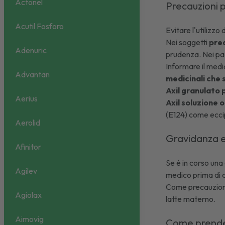
Actonel
Precauzioni p
Acutil Fosforo
Evitare l'utilizzo 
Nei soggetti
pred
Adenuric
prudenza. Nei pa
Informare il medi
Advantan
medicinali che s
Axil granulato 
Aerius
Axil soluzione 
(E124) come eccip
Aerolid
Gravidanza 
Afinitor
Se è in corso una
Agilev
medico prima di 
Come precauzion
Agiolax
latte materno.
Aimovig
Come prende