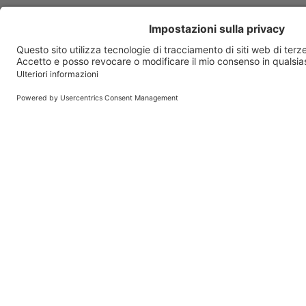
Anaketon
Ananase
Anauran
Anexate
Angeliq
Angioflux
Angiox
Ansimar
Antalfebal