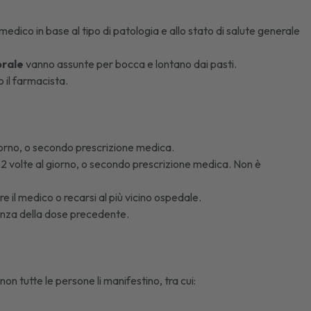
edico in base al tipo di patologia e allo stato di salute generale
orale
vanno assunte per bocca e lontano dai pasti.
 il farmacista.
iorno, o secondo prescrizione medica.
2 volte al giorno, o secondo prescrizione medica. Non è
re il medico o recarsi al più vicino ospedale.
nza della dose precedente.
non tutte le persone li manifestino, tra cui: