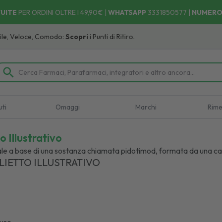
UITE
PER ORDINI OLTRE I 49,90€ |
WHATSAPP
3331850577
|
NUMERO
e, Comodo:
Scopri
i Punti di Ritiro.
uti
Omaggi
Marchi
Rime
o Illustrativo
nale a base di una sostanza chiamata pidotimod, formata da una ca
LIETTO ILLUSTRATIVO