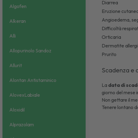
Diarrea
Algofen
Eruzione cutane
Angioedema, segn
Alkeran
Difficoltà respira
Alli
Orticaria
Dermatite allerg
Allopurinolo Sandoz
Prurito
Allurit
Scadenza e 
Alontan Antistaminico
La
data di scad
giorno del mese i
AlovexLabiale
Non gettare il med
Tenere lontano da
Aloxidil
Alprazolam