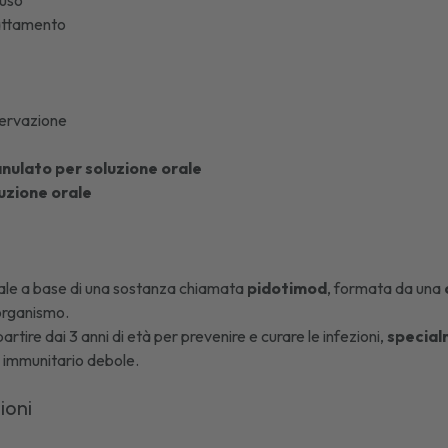
'uso
lattamento
ervazione
nulato per soluzione orale
luzione orale
ale a base di una sostanza chiamata
pidotimod
, formata da una
'organismo.
artire dai 3 anni di età per prevenire e curare le infezioni,
specialm
 immunitario debole.
zioni