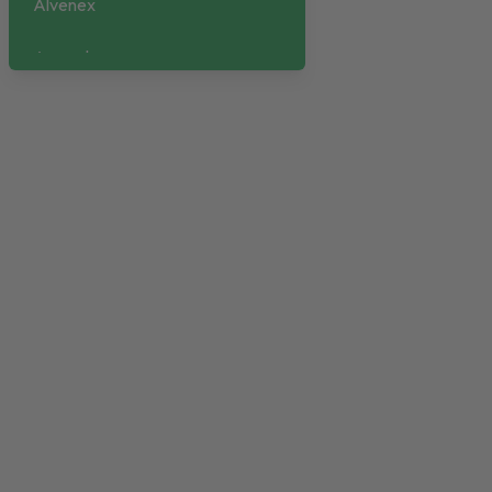
Alvenex
Amaryl
Ambramicina
Ambroxolo EG
Amiodar
Amlodipina
Amorolfina
Amoxina
Ampicillina Biopharma
Anafranil