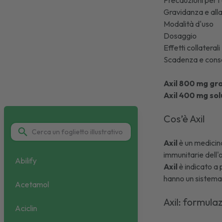
Precauzioni per l
Gravidanza e al
Modalità d'uso
Dosaggio
Effetti collaterali
Scadenza e cons
Axil 800 mg gra
Axil 400 mg so
Cos’è Axil
Axil
è un medicin
immunitarie dell
Abilify
Axil
è indicato a p
hanno un sistema
Acetamol
Axil: formula
Aciclin