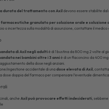
la durata del trattamento con Axil
devono essere stabilite dal m
 farmaceutiche granulato per soluzione orale e soluzione 
bio o incertezza sulla modalità di assunzione, contattare il medico o
io
ndata di Axil negli adulti
è di 1 bustina da 800 mg 2 volte al g
ndata nei bambini oltre i 3 anni
è di un flaconcino da 400 mg 
aggiustamento della dose negli anziani.
ione/ingestione accidentale di una
dose elevata di Axil
, contatta
 dose doppia del farmaco per compensare l’eventuale dimentica
erali
cinali, anche
Axil può provocare effetti indesiderati
, sebbene 
ale