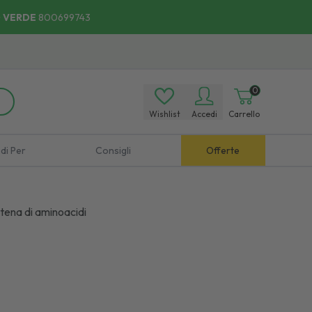
 VERDE
800699743
0
Wishlist
Accedi
Carrello
di Per
Consigli
Offerte
tena di aminoacidi