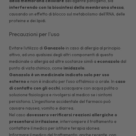
della membrana cellulare
dell'agente patogeno, sia
interferendo con la biosintesi della membrana stessa
,
causando un effetto di blocco sul metabolismo dell’RNA, delle
proteine e dei lipidi.
Precauzioni per l'uso
Evitare l’utilizzo di
Ganazolo
in caso di allergia al principio
attivo, ad uno qualsiasi degli altri componenti di questo
medicinale o allergia ad altre sostanze simili a
econazolo
dal
punto di vista chimico, come
imidazolo
.
Ganazolo
è un medicinale indicato solo per uso
esterno
e non è indicato per l'uso oftalmico o orale. In
caso
di contatto con gli occhi
, sciacquare con acqua pulita o
soluzione fisiologica e rivolgersi al medico se i sintomi
persistono. L'ingestione accidentale del farmaco può
causare nausea, vomito e diarrea.
Nel caso
dovessero verificarsi reazioni allergiche o
presentarsi irritazione
, interrompere il trattamento e
contattare il medico per istituire terapia idonea.
Informare il medico del trattamento, anche recente, con