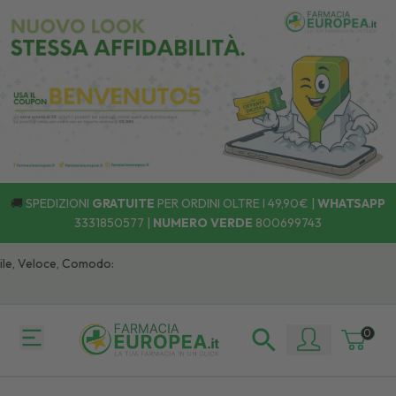
🚚
SPEDIZIONI
GRATUITE
PER ORDINI OLTRE I 49,90€ |
WHATSAPP
3331850577
|
NUMERO VERDE
800699743
, Veloce, Comodo:
0