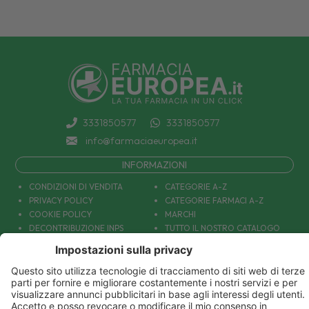
3331850577
3331850577
info@farmaciaeuropea.it
INFORMAZIONI
CONDIZIONI DI VENDITA
CATEGORIE A-Z
PRIVACY POLICY
CATEGORIE FARMACI A-Z
COOKIE POLICY
MARCHI
DECONTRIBUZIONE INPS
TUTTO IL NOSTRO CATALOGO
SPEDIZIONI
IL NOSTRO BLOG
PAGAMENTI
CONTATTACI
COUPON E OFFERTE
PATOLOGIE: CAUSE E RIMEDI