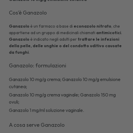
Cos’è Ganazolo
Ganazolo
è un farmaco a base di
econazolo nitrato
, che
appartiene ad un gruppo di medicinali chiamati
antimicotici
.
Ganazolo
è indicato negli adulti per
trattare le infezioni
della pelle, delle unghie o del condotto uditivo causate
da funghi
.
Ganazolo: formulazioni
Ganazolo 10 mg/g crema
;
Ganazolo 10 mg/g emulsione
cutanea
;
Ganazolo 10 mg/g crema vaginale; Ganazolo 150 mg
ovuli;
Ganazolo 1 mg/ml soluzione vaginale.
A cosa serve Ganazolo