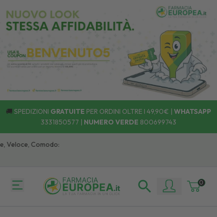
🚚
SPEDIZIONI
GRATUITE
PER ORDINI OLTRE I 49,90€ |
WHATSAPP
3331850577
|
NUMERO VERDE
800699743
eloce, Comodo:
0