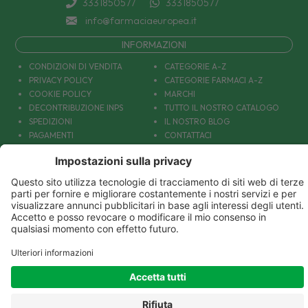
3331850577
3331850577
info@farmaciaeuropea.it
INFORMAZIONI
CONDIZIONI DI VENDITA
CATEGORIE A-Z
PRIVACY POLICY
CATEGORIE FARMACI A-Z
COOKIE POLICY
MARCHI
DECONTRIBUZIONE INPS
TUTTO IL NOSTRO CATALOGO
SPEDIZIONI
IL NOSTRO BLOG
PAGAMENTI
CONTATTACI
COUPON E OFFERTE
PATOLOGIE: CAUSE E RIMEDI
DIVENTIAMO AMICI!
Parafarmacia Europea Srl - Via Petraro 380- 80050 Santa Maria la Carità (NA) - P.IVA
10677001215