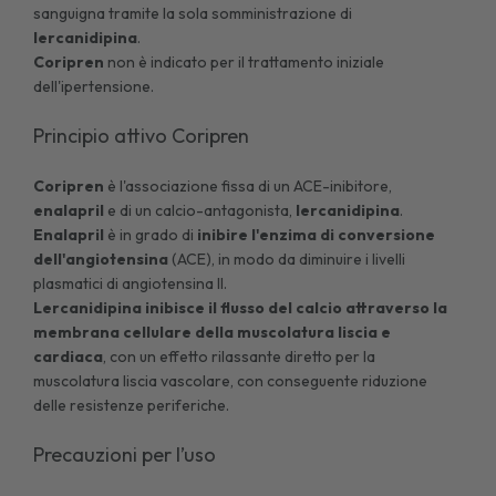
sanguigna tramite la sola somministrazione di
lercanidipina
.
Coripren
non è indicato per il trattamento iniziale
dell'ipertensione.
Principio attivo Coripren
Coripren
è l'associazione fissa di un ACE-inibitore,
enalapril
e di un calcio-antagonista,
lercanidipina
.
Enalapril
è in grado di
inibire l'enzima di conversione
dell'angiotensina
(ACE), in modo da diminuire i livelli
plasmatici di angiotensina II.
Lercanidipina inibisce il flusso del calcio attraverso la
membrana cellulare della muscolatura liscia e
cardiaca
, con un effetto rilassante diretto per la
muscolatura liscia vascolare, con conseguente riduzione
delle resistenze periferiche.
Precauzioni per l’uso