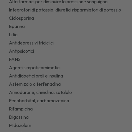
Altri farmaci per diminuire la pressione sanguigna
Integratori di potassio, diuretici risparmiatori di potassio
Ciclosporina
Eparina
Litio
Antidepressivi triciclici
Antipsicotici
FANS
Agenti simpaticomimetici
Antidiabetici orali e insulina
Astemizolo o terfenadina
Amiodarone, chinidina, sotalolo
Fenobarbital, carbamazepina
Rifampicina
Digossina
Midazolam