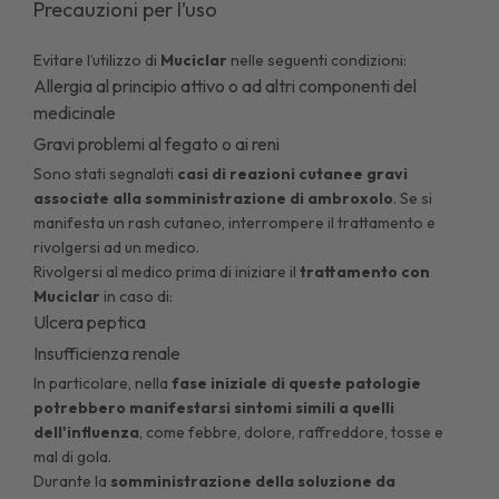
Precauzioni per l’uso
Evitare l’utilizzo di
Muciclar
nelle seguenti condizioni:
Allergia al principio attivo o ad altri componenti del
medicinale
Gravi problemi al fegato o ai reni
Sono stati segnalati
casi di reazioni cutanee gravi
associate alla somministrazione di ambroxolo
. Se si
manifesta un rash cutaneo, interrompere il trattamento e
rivolgersi ad un medico.
Rivolgersi al medico prima di iniziare il
trattamento con
Muciclar
in caso di:
Ulcera peptica
Insufficienza renale
In particolare, nella
fase iniziale di queste patologie
potrebbero manifestarsi sintomi simili a quelli
dell'influenza
, come febbre, dolore, raffreddore, tosse e
mal di gola.
Durante la
somministrazione della soluzione da