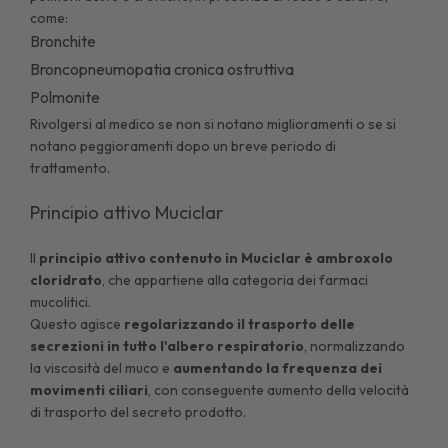
come:
Bronchite
Broncopneumopatia cronica ostruttiva
Polmonite
Rivolgersi al medico se non si notano miglioramenti o se si
notano peggioramenti dopo un breve periodo di
trattamento.
Principio attivo Muciclar
Il
principio attivo contenuto in Muciclar è ambroxolo
cloridrato
, che appartiene alla categoria dei farmaci
mucolitici.
Questo agisce
regolarizzando il trasporto delle
secrezioni in tutto l'albero respiratorio
, normalizzando
la viscosità del muco e
aumentando la frequenza dei
movimenti ciliari
, con conseguente aumento della velocità
di trasporto del secreto prodotto.