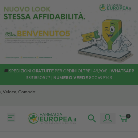
🚚
SPEDIZIONI
GRATUITE
PER ORDINI OLTRE I 49,90€ |
WHATSAPP
3331850577
|
NUMERO VERDE
800699743
Veloce, Comodo:
0