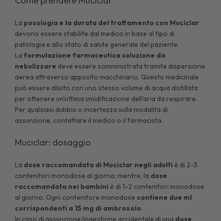
Come prendere Muciclar
La
posologia e la durata del trattamento con Muciclar
devono essere stabilite dal medico in base al tipo di
patologia e allo stato di salute generale del paziente.
La
formulazione farmaceutica soluzione da
nebulizzare
deve essere somministrata tramite dispersione
aerea attraverso apposito macchinario. Questo medicinale
può essere diluito con uno stesso volume di acqua distillata
per ottenere un'ottima umidificazione dell'aria da respirare.
Per qualsiasi dubbio o incertezza sulla modalità di
assunzione, contattare il medico o il farmacista.
Muciclar: dosaggio
La
dose raccomandata di Muciclar negli adulti
è di 2-3
contenitori monodose al giorno; mentre, la
dose
raccomandata nei bambini
è di 1-2 contenitori monodose
al giorno. Ogni contenitore monodose
contiene due ml
corrispondenti a 15 mg di ambroxolo
.
In caso di assunzione/ingestione accidentale di una
dose