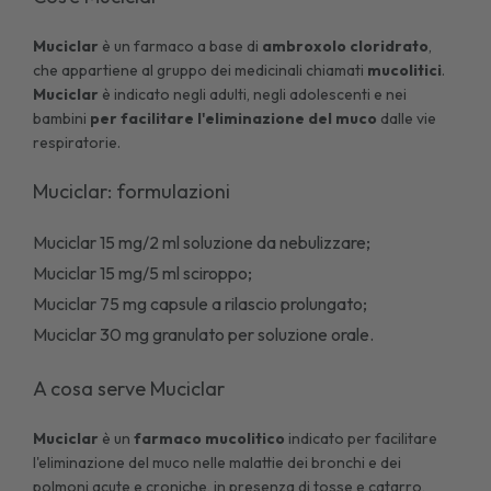
Muciclar
è un farmaco a base di
ambroxolo cloridrato
,
che appartiene al gruppo dei medicinali chiamati
mucolitici
.
Muciclar
è indicato negli adulti, negli adolescenti e nei
bambini
per facilitare l'eliminazione del muco
dalle vie
respiratorie.
Muciclar: formulazioni
Muciclar 15 mg/2 ml soluzione da nebulizzare;
Muciclar 15 mg/5 ml sciroppo;
Muciclar 75 mg capsule a rilascio prolungato;
Muciclar 30 mg granulato per soluzione orale.
A cosa serve Muciclar
Muciclar
è un
farmaco mucolitico
indicato per facilitare
l'eliminazione del muco nelle malattie dei bronchi e dei
polmoni acute e croniche, in presenza di
tosse
e catarro,