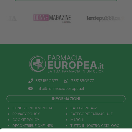
3331850577
3331850577
info@farmaciaeuropea.it
INFORMAZIONI
CONDIZIONI DI VENDITA
CATEGORIE A-Z
PRIVACY POLICY
CATEGORIE FARMACI A-Z
COOKIE POLICY
MARCHI
DECONTRIBUZIONE INPS
TUTTO IL NOSTRO CATALOGO
SPEDIZIONI
IL NOSTRO BLOG