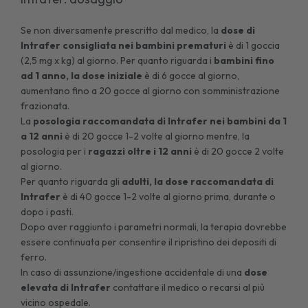
Se non diversamente prescritto dal medico, la
dose di
Intrafer consigliata nei bambini prematuri
è di 1 goccia
(2,5 mg x kg) al giorno. Per quanto riguarda i
bambini fino
ad 1 anno, la dose iniziale
è di 6 gocce al giorno,
aumentano fino a 20 gocce al giorno con somministrazione
frazionata.
La
posologia raccomandata di Intrafer nei bambini da 1
a 12 anni
è di 20 gocce 1-2 volte al giorno mentre, la
posologia per i
ragazzi oltre i 12 anni
è di 20 gocce 2 volte
al giorno.
Per quanto riguarda gli
adulti, la dose raccomandata
di
Intrafer
è di 40 gocce 1-2 volte al giorno prima, durante o
dopo i pasti.
Dopo aver raggiunto i parametri normali, la terapia dovrebbe
essere continuata per consentire il ripristino dei depositi di
ferro.
In caso di assunzione/ingestione accidentale di una
dose
elevata di Intrafer
contattare il medico o recarsi al più
vicino ospedale.