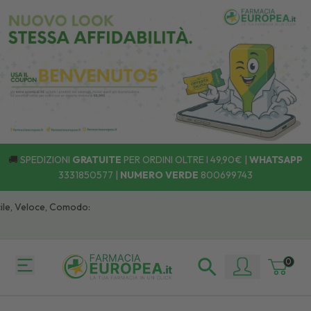
🚚
SPEDIZIONI
GRATUITE
PER ORDINI OLTRE I 49,90€ |
WHATSAPP
3331850577
|
NUMERO VERDE
800699743
e, Veloce, Comodo:
0