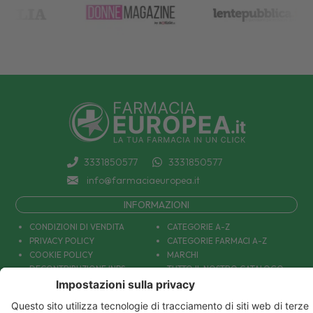
3331850577
3331850577
info@farmaciaeuropea.it
INFORMAZIONI
CONDIZIONI DI VENDITA
CATEGORIE A-Z
PRIVACY POLICY
CATEGORIE FARMACI A-Z
COOKIE POLICY
MARCHI
DECONTRIBUZIONE INPS
TUTTO IL NOSTRO CATALOGO
SPEDIZIONI
IL NOSTRO BLOG
PAGAMENTI
CONTATTACI
COUPON E OFFERTE