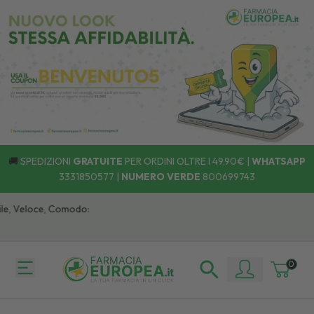
🚚
SPEDIZIONI
GRATUITE
PER ORDINI OLTRE I 49,90€ |
WHATSAPP
3331850577
|
NUMERO VERDE
800699743
, Veloce, Comodo:
0