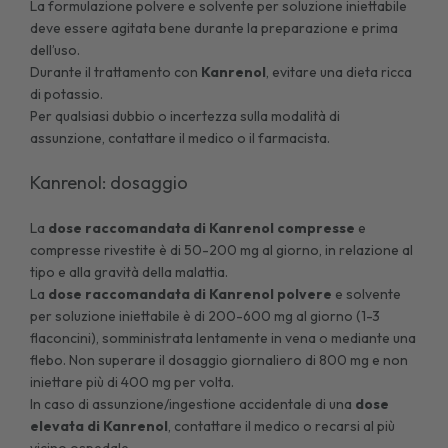
La formulazione polvere e solvente per soluzione iniettabile
deve essere agitata bene durante la preparazione e prima
dell’uso.
Durante il trattamento con
Kanrenol
, evitare una dieta ricca
di potassio.
Per qualsiasi dubbio o incertezza sulla modalità di
assunzione, contattare il medico o il farmacista.
Kanrenol: dosaggio
La
dose raccomandata di Kanrenol
compresse
e
compresse rivestite è di 50-200 mg al giorno, in relazione al
tipo e alla gravità della malattia.
La
dose raccomandata di Kanrenol polvere
e solvente
per soluzione iniettabile è di 200-600 mg al giorno (1-3
flaconcini), somministrata lentamente in vena o mediante una
flebo. Non superare il dosaggio giornaliero di 800 mg e non
iniettare più di 400 mg per volta.
In caso di assunzione/ingestione accidentale di una
dose
elevata di Kanrenol
, contattare il medico o recarsi al più
vicino ospedale.