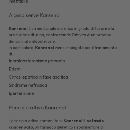
iniettabile.
A cosa serve Kanrenol
Kanrenol
è un medicinale diuretico in grado di favorire la
produzione di urina, contrastando l'attività di un ormone
denominato aldosterone.
In particolare,
Kanrenol
viene impiegato per il trattamento
di:
Iperaldosteronismo primario
Edemi
Cirrosi epatica
in fase ascitica
Sindrome nefrosica
Ipertensione
Principio attivo Kanrenol
Il principio attivo contenuto in
Kanrenol
è
potassio
canrenoato
, un farmaco diuretico risparmiatore di