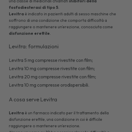
una classe di medicinali chiamati
inibitori della
fosfodiesterasi di tipo 5
.
Levitra
è indicato in pazienti adulti di sesso maschine che
soffrono di una condizione che comporta difficoltà a
raggiungere o mantenere un'erezione, conosciuta come
disfunzione erettile
.
Levitra: formulazioni
Levitra 5 mg compresse rivestite con film;
Levitra 10 mg compresse rivestite con film;
Levitra 20 mg compresse rivestite con film;
Levitra 10 mg compresse orodispersibili.
A cosa serve Levitra
Levitra
è un farmaco indicato per il trattamento della
disfunzione erettile
, una condizione in cui è difficile
raggiungere o mantenere un'erezione.