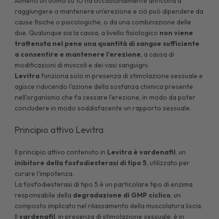
Almeno un uomo su 10 ha occasionalmente difficoltà a
raggiungere o mantenere un'erezione e ciò può dipendere da
cause fisiche o psicologiche, o da una combinazione delle
due. Qualunque sia la causa, a livello fisiologico
non viene
trattenuta nel pene una quantità di sangue sufficiente
a consentire e mantenere l’erezione
, a causa di
modificazioni di muscoli e dei vasi sanguigni.
Levitra
funziona solo in presenza di stimolazione sessuale e
agisce riducendo l'azione della sostanza chimica presente
nell'organismo che fa cessare l'erezione, in modo da poter
concludere in modo soddisfacente un rapporto sessuale.
Principio attivo Levitra
Il principio attivo contenuto in
Levitra è vardenafil
, un
inibitore della fosfodiesterasi di tipo 5
, utilizzato per
curare l'impotenza.
La fosfodiesterasi di tipo 5 è un particolare tipo di enzima
responsabile della
degradazione di GMP ciclico
, un
composto implicato nel rilassamento della muscolatura liscia.
Il
vardenafil
, in presenza di stimolazione sessuale, è in