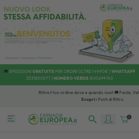
🚚
SPEDIZIONI
GRATUITE
PER ORDINI OLTRE I 49,90€ |
WHATSAPP
3331850577
|
NUMERO VERDE
800699743
Ritira il tuo ordine dove e quando vuoi! 🚚 Facile, Veloce
Scopri
i Punti di Ritiro.
0