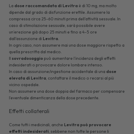
La
dose raccomandata di Levitra
è di 10 mg, ma molto
dipende dal grado di disfunzione erettile. Assumere la
compressa circa 25-60 minuti prima dell'attività sessuale. In
caso di stimolazione sessuale, sarà possibile avere
un’erezione già dopo 25 minuti e fino a 4-5 ore
dall'assunzione di
Levitra
.
In ogni caso, non assumere mai una dose maggiore rispetto a
quella prescritta dal medico.
Il
sovradosaggio
può aumentare l'incidenza degli effetti
indesiderati o provocare dolore lombare intenso.
In caso di assunzione/ingestione accidentale di una
dose
elevata di Levitra
, contattare il medico o recarsi al più
vicino ospedale.
Non assumere una dose doppia del farmaco per compensare
l’eventuale dimenticanza della dose precedente.
Effetti collaterali
Come tutti i medicinali, anche
Levitra può provocare
effetti indesiderati
, sebbene non tutte le persone li