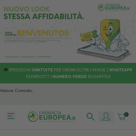
🚚
SPEDIZIONI
GRATUITE
PER ORDINI OLTRE I 49,90€ |
WHATSAPP
3331850577
|
NUMERO VERDE
800699743
eloce, Comodo:
0