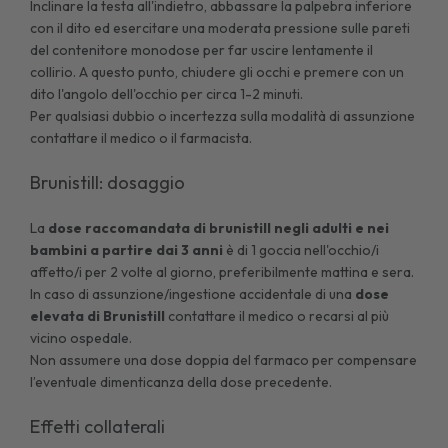
Inclinare la testa all'indietro, abbassare la palpebra inferiore
con il dito ed esercitare una moderata pressione sulle pareti
del contenitore monodose per far uscire lentamente il
collirio. A questo punto, chiudere gli occhi e premere con un
dito l'angolo dell'occhio per circa 1-2 minuti.
Per qualsiasi dubbio o incertezza sulla modalità di assunzione
contattare il medico o il farmacista.
Brunistill: dosaggio
La
dose raccomandata di brunistill negli adulti e nei
bambini a partire dai 3 anni
è di 1 goccia nell'occhio/i
affetto/i per 2 volte al giorno, preferibilmente mattina e sera.
In caso di assunzione/ingestione accidentale di una
dose
elevata di Brunistill
contattare il medico o recarsi al più
vicino ospedale.
Non assumere una dose doppia del farmaco per compensare
l’eventuale dimenticanza della dose precedente.
Effetti collaterali