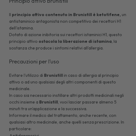
Principio attivo Brunistill
Il
principio attivo contenuto in Brunistill è ketotifene,
un
antistaminico antagonista non competitivo dei recettori H1
dell'istamina.
Dotato di azione inibitoria sui recettori istaminici H1, questo
principio attivo
ostacola la liberazione di istamina
, la
sostanza che produce i sintomi relativi all'allergia.
Precauzioni per l’uso
Evitare l'utilizzo di
Brunistill
in caso di allergia al principio
attivo o ad uno qualsiasi degli altri componenti di questo
medicinale.
In caso sia necessario instillare altri prodotti medicinali negli
occhi insieme a
Brunistill
, vuoi lasciar passare almeno 5
minuti tra un'applicazione e la successiva.
Informare il medico del trattamento, anche recente, con
qualsiasi altro medicinale, anche quelli senza prescrizione. In
particolare:
Antidepressivi