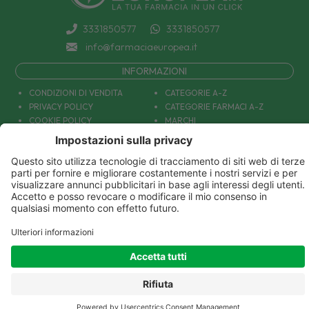
3331850577
3331850577
info@farmaciaeuropea.it
INFORMAZIONI
CONDIZIONI DI VENDITA
CATEGORIE A-Z
PRIVACY POLICY
CATEGORIE FARMACI A-Z
COOKIE POLICY
MARCHI
DECONTRIBUZIONE INPS
TUTTO IL NOSTRO CATALOGO
SPEDIZIONI
IL NOSTRO BLOG
PAGAMENTI
CONTATTACI
COUPON E OFFERTE
PATOLOGIE: CAUSE E RIMEDI
DIVENTIAMO AMICI!
Parafarmacia Europea Srl - Via Petraro 380- 80050 Santa Maria la Carità (NA) - P.IVA
10677001215