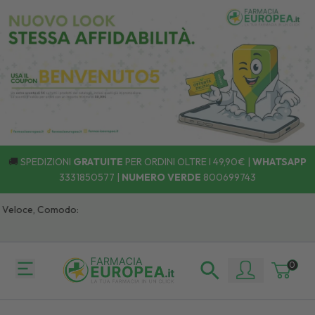
🚚
SPEDIZIONI
GRATUITE
PER ORDINI OLTRE I 49,90€ |
WHATSAPP
3331850577
|
NUMERO VERDE
800699743
Veloce, Comodo:
0