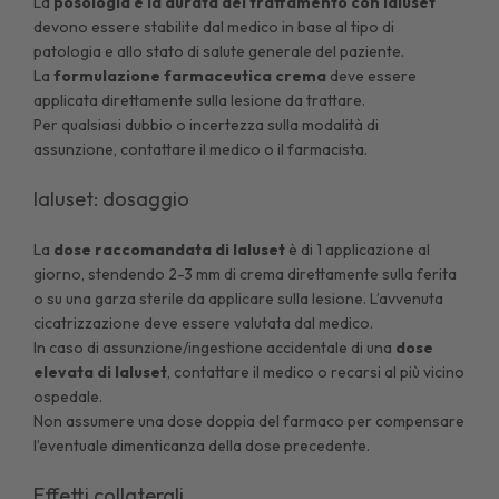
La
posologia e la durata del trattamento con Ialuset
devono essere stabilite dal medico in base al tipo di
patologia e allo stato di salute generale del paziente.
La
formulazione farmaceutica crema
deve essere
applicata direttamente sulla lesione da trattare.
Per qualsiasi dubbio o incertezza sulla modalità di
assunzione, contattare il medico o il farmacista.
Ialuset: dosaggio
La
dose raccomandata di
Ialuset
è di 1 applicazione al
giorno, stendendo 2-3 mm di crema direttamente sulla ferita
o su una garza sterile da applicare sulla lesione. L’avvenuta
cicatrizzazione deve essere valutata dal medico.
In caso di assunzione/ingestione accidentale di una
dose
elevata di Ialuset
, contattare il medico o recarsi al più vicino
ospedale.
Non assumere una dose doppia del farmaco per compensare
l’eventuale dimenticanza della dose precedente.
Effetti collaterali