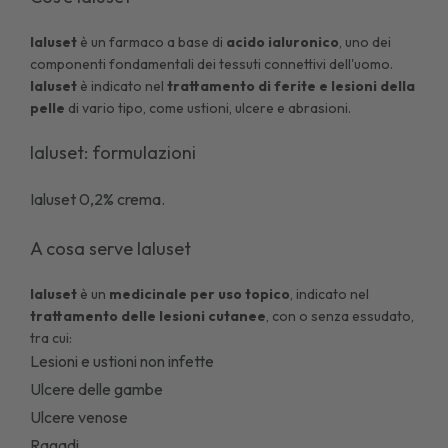
Ialuset
è un farmaco a base di
acido ialuronico
, uno dei
componenti fondamentali dei tessuti connettivi dell'uomo.
Ialuset
è indicato nel
trattamento di ferite e lesioni della
pelle
di vario tipo, come ustioni, ulcere e abrasioni.
Ialuset: formulazioni
Ialuset 0,2% crema
.
A cosa serve Ialuset
Ialuset
è un
medicinale per uso topico
, indicato nel
trattamento delle lesioni cutanee
, con o senza essudato,
tra cui:
Lesioni e ustioni non infette
Ulcere delle gambe
Ulcere venose
Ragadi