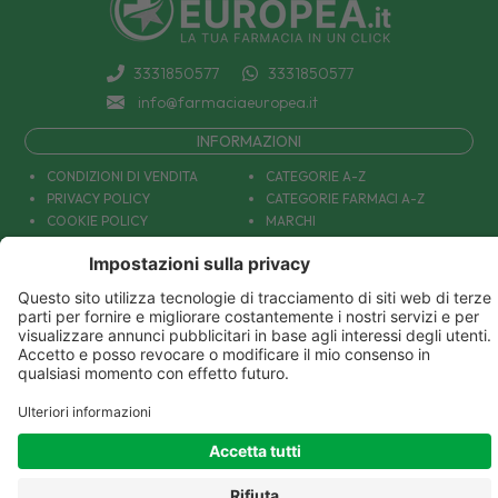
3331850577
3331850577
info@farmaciaeuropea.it
INFORMAZIONI
CONDIZIONI DI VENDITA
CATEGORIE A-Z
PRIVACY POLICY
CATEGORIE FARMACI A-Z
COOKIE POLICY
MARCHI
DECONTRIBUZIONE INPS
TUTTO IL NOSTRO CATALOGO
SPEDIZIONI
IL NOSTRO BLOG
PAGAMENTI
CONTATTACI
COUPON E OFFERTE
PATOLOGIE: CAUSE E RIMEDI
DIVENTIAMO AMICI!
Parafarmacia Europea Srl - Via Petraro 380- 80050 Santa Maria la Carità (NA) - P.IVA
10677001215