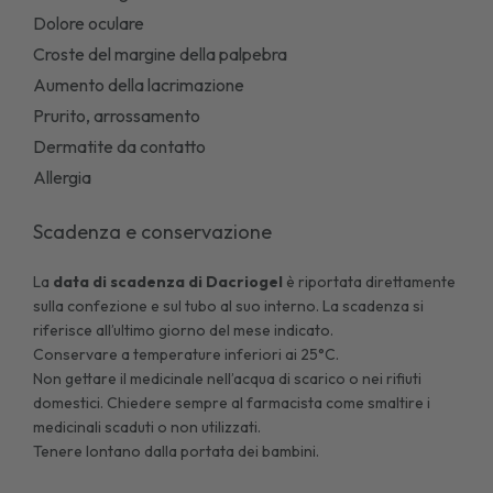
Dolore oculare
Croste del margine della palpebra
Aumento della lacrimazione
Prurito, arrossamento
Dermatite da contatto
Allergia
Scadenza e conservazione
La
data di scadenza di
Dacriogel
è riportata direttamente
sulla confezione e sul tubo al suo interno. La scadenza si
riferisce all’ultimo giorno del mese indicato.
Conservare a temperature inferiori ai 25°C.
Non gettare il medicinale nell’acqua di scarico o nei rifiuti
domestici. Chiedere sempre al farmacista come smaltire i
medicinali scaduti o non utilizzati.
Tenere lontano dalla portata dei bambini.