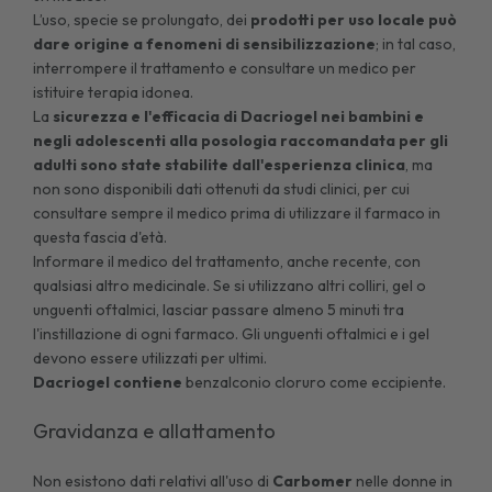
L’uso, specie se prolungato, dei
prodotti per uso locale può
dare origine a fenomeni di sensibilizzazione
; in tal caso,
interrompere il trattamento e consultare un medico per
istituire terapia idonea.
La
sicurezza e l'efficacia di Dacriogel nei bambini e
negli adolescenti alla posologia raccomandata per gli
adulti sono state stabilite dall'esperienza clinica
, ma
non sono disponibili dati ottenuti da studi clinici, per cui
consultare sempre il medico prima di utilizzare il farmaco in
questa fascia d'età.
Informare il medico del trattamento, anche recente, con
qualsiasi altro medicinale. Se si utilizzano altri colliri, gel o
unguenti oftalmici, lasciar passare almeno 5 minuti tra
l'instillazione di ogni farmaco. Gli unguenti oftalmici e i gel
devono essere utilizzati per ultimi.
Dacriogel contiene
benzalconio cloruro come eccipiente.
Gravidanza e allattamento
Non esistono dati relativi all'uso di
Carbomer
nelle donne in