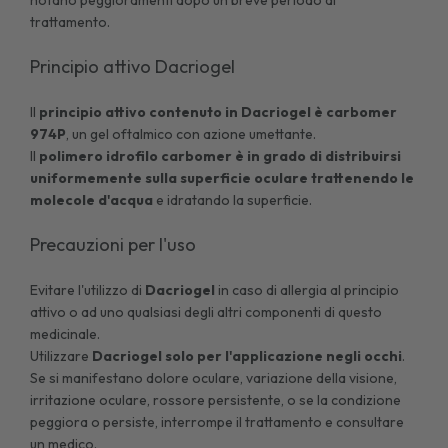
trattamento.
Principio attivo Dacriogel
Il
principio attivo contenuto in Dacriogel è carbomer
974P
, un gel oftalmico con azione umettante.
Il
polimero idrofilo carbomer è in grado di distribuirsi
uniformemente sulla superficie oculare trattenendo le
molecole d'acqua
e idratando la superficie.
Precauzioni per l'uso
Evitare l'utilizzo di
Dacriogel
in caso di allergia al principio
attivo o ad uno qualsiasi degli altri componenti di questo
medicinale.
Utilizzare
Dacriogel solo per l'applicazione negli occhi
.
Se si manifestano dolore oculare, variazione della visione,
irritazione oculare, rossore persistente, o se la condizione
peggiora o persiste, interrompe il trattamento e consultare
un medico.