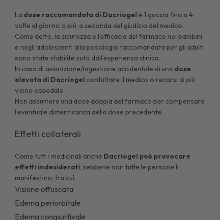
La
dose raccomandata di Dacriogel
è 1 goccia fino a 4
volte al giorno o più, a seconda del giudizio del medico.
Come detto, la sicurezza e l'efficacia del farmaco nei bambini
e negli adolescenti alla posologia raccomandata per gli adulti
sono state stabilite solo dall'esperienza clinica.
In caso di assunzione/ingestione accidentale di una
dose
elevata di Dacriogel
contattare il medico o recarsi al più
vicino ospedale.
Non assumere una dose doppia del farmaco per compensare
l’eventuale dimenticanza della dose precedente.
Effetti collaterali
Come tutti i medicinali anche
Dacriogel può provocare
effetti indesiderati
, sebbene non tutte le persone li
manifestino, tra cui:
Visione offuscata
Edema periorbitale
Edema congiuntivale