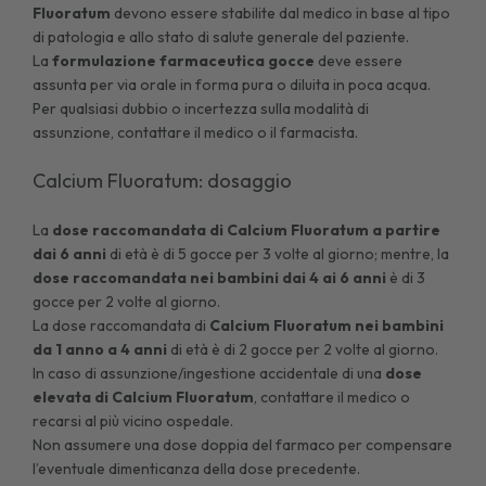
Fluoratum
devono essere stabilite dal medico in base al tipo
di patologia e allo stato di salute generale del paziente.
La
formulazione farmaceutica gocce
deve essere
assunta per via orale in forma pura o diluita in poca acqua.
Per qualsiasi dubbio o incertezza sulla modalità di
assunzione, contattare il medico o il farmacista.
Calcium Fluoratum: dosaggio
La
dose raccomandata di Calcium Fluoratum a partire
dai 6 anni
di età è di 5 gocce per 3 volte al giorno; mentre, la
dose raccomandata nei bambini dai 4 ai 6 anni
è di 3
gocce per 2 volte al giorno.
La dose raccomandata di
Calcium Fluoratum nei bambini
da 1 anno a 4 anni
di età è di 2 gocce per 2 volte al giorno.
In caso di assunzione/ingestione accidentale di una
dose
elevata di Calcium
Fluoratum
, contattare il medico o
recarsi al più vicino ospedale.
Non assumere una dose doppia del farmaco per compensare
l’eventuale dimenticanza della dose precedente.