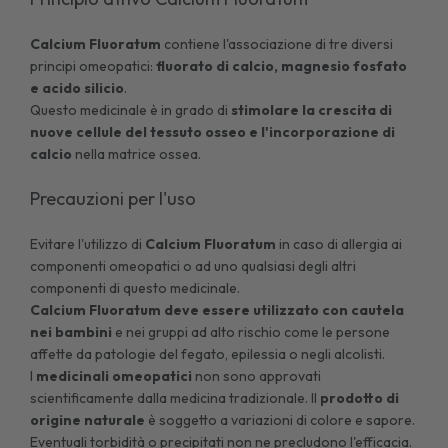
Calcium Fluoratum
contiene l'associazione di tre diversi
principi omeopatici:
fluorato di calcio, magnesio fosfato
e acido silicio
.
Questo medicinale è in grado di
stimolare la crescita di
nuove cellule del tessuto osseo e l'incorporazione di
calcio
nella matrice ossea.
Precauzioni per l'uso
Evitare l'utilizzo di
Calcium Fluoratum
in caso di allergia ai
componenti omeopatici o ad uno qualsiasi degli altri
componenti di questo medicinale.
Calcium Fluoratum deve essere utilizzato con cautela
nei bambini
e nei gruppi ad alto rischio come le persone
affette da patologie del fegato, epilessia o negli alcolisti.
I
medicinali omeopatici
non sono approvati
scientificamente dalla medicina tradizionale. Il
prodotto di
origine naturale
è soggetto a variazioni di colore e sapore.
Eventuali torbidità o precipitati non ne precludono l'efficacia.