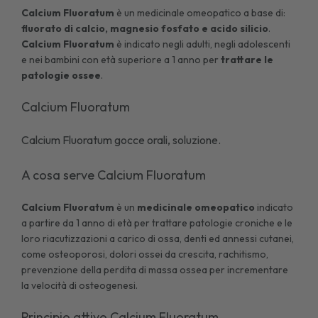
Calcium Fluoratum
è un medicinale omeopatico a base di:
fluorato di calcio, magnesio fosfato e acido silicio
.
Calcium Fluoratum
è indicato negli adulti, negli adolescenti
e nei bambini con età superiore a 1 anno per
trattare le
patologie ossee
.
Calcium Fluoratum
Calcium Fluoratum gocce orali, soluzione
.
A cosa serve Calcium Fluoratum
Calcium Fluoratum
è un
medicinale omeopatico
indicato
a partire da 1 anno di età per trattare patologie croniche e le
loro riacutizzazioni a carico di ossa, denti ed annessi cutanei,
come
osteoporosi
, dolori ossei da crescita, rachitismo,
prevenzione della perdita di massa ossea per incrementare
la velocità di osteogenesi.
Principio attivo Calcium Fluoratum