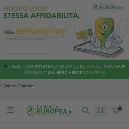
🚚
SPEDIZIONI
GRATUITE
PER ORDINI OLTRE I 49,90€ |
WHATSAPP
3331850577
|
NUMERO VERDE
800699743
, Veloce, Comodo:
0