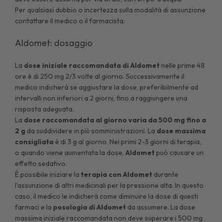
Per qualsiasi dubbio o incertezza sulla modalità di assunzione
contattare il medico o il farmacista.
Aldomet: dosaggio
La
dose iniziale raccomandata di Aldomet
nelle prime 48
ore è di 250 mg 2/3 volte al giorno. Successivamente il
medico indicherà se aggiustare la dose, preferibilmente ad
intervalli non inferiori a 2 giorni, fino a raggiungere una
risposta adeguata.
La
dose raccomandata al giorno varia da 500 mg fino a
2 g
da suddividere in più somministrazioni. La
dose massima
consigliata
è di 3 g al giorno. Nei primi 2-3 giorni di terapia,
o quando viene aumentata la dose,
Aldomet
può causare un
effetto sedativo.
È possibile iniziare la
terapia con Aldomet
durante
l’assunzione di altri medicinali per la pressione alta. In questo
caso, il medico le indicherà come diminuire la dose di questi
farmaci e la
posologia di Aldomet
da assumere. La dose
massima iniziale raccomandata non deve superare i 500 mg