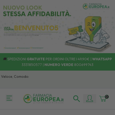
🚚
SPEDIZIONI
GRATUITE
PER ORDINI OLTRE I 49,90€ |
WHATSAPP
3331850577
|
NUMERO VERDE
800699743
loce, Comodo:
0