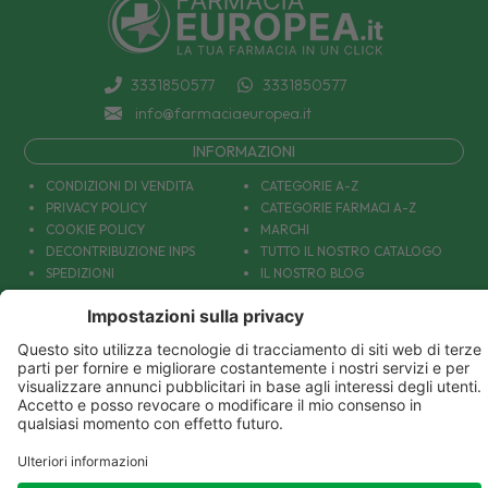
3331850577
3331850577
info@farmaciaeuropea.it
INFORMAZIONI
CONDIZIONI DI VENDITA
CATEGORIE A-Z
PRIVACY POLICY
CATEGORIE FARMACI A-Z
COOKIE POLICY
MARCHI
DECONTRIBUZIONE INPS
TUTTO IL NOSTRO CATALOGO
SPEDIZIONI
IL NOSTRO BLOG
PAGAMENTI
CONTATTACI
COUPON E OFFERTE
PATOLOGIE: CAUSE E RIMEDI
DIVENTIAMO AMICI!
Parafarmacia Europea Srl - Via Petraro 380- 80050 Santa Maria la Carità (NA) - P.IVA
10677001215