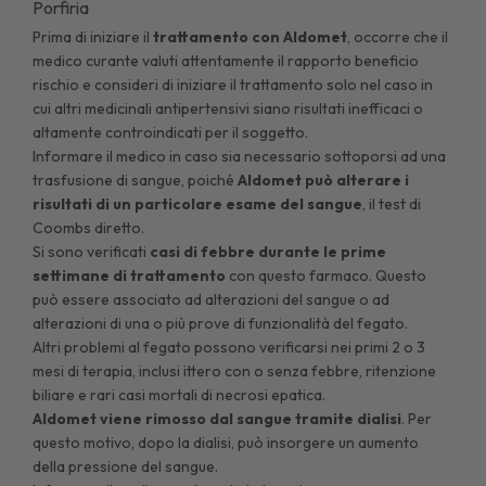
Porfiria
Prima di iniziare il
trattamento con Aldomet
, occorre che il
medico curante valuti attentamente il rapporto beneficio
rischio e consideri di iniziare il trattamento solo nel caso in
cui altri medicinali antipertensivi siano risultati inefficaci o
altamente controindicati per il soggetto.
Informare il medico in caso sia necessario sottoporsi ad una
trasfusione di sangue, poiché
Aldomet può alterare i
risultati di un particolare esame del sangue
, il test di
Coombs diretto.
Si sono verificati
casi di febbre durante le prime
settimane di trattamento
con questo farmaco. Questo
può essere associato ad alterazioni del sangue o ad
alterazioni di una o più prove di funzionalità del fegato.
Altri problemi al fegato possono verificarsi nei primi 2 o 3
mesi di terapia, inclusi ittero con o senza febbre, ritenzione
biliare e rari casi mortali di necrosi epatica.
Aldomet viene rimosso dal sangue tramite dialisi
. Per
questo motivo, dopo la dialisi, può insorgere un aumento
della pressione del sangue.