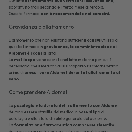
Durante il
trattamento può verificarsi assuefazione
,
soprattutto tra il secondo e il terzo mese di terapia.
Questo farmaco
non è raccomandato nei bambini
.
Gravidanza e allattamento
Dal momento che non esistono sufficienti dati sull’utilizzo di
questo farmaco in
gravidanza, la somministrazione di
Aldomet è sconsigliata
.
La
metildopa
viene escreta nel latte materno per cui, è
necessario che il medico valuti il rapporto rischio/beneficio
prima di
prescrivere Aldomet durante l’allattamento al
seno
.
Come prendere Aldomet
La
posologia e la durata del trattamento con Aldomet
devono essere stabilite dal medico in base al tipo di
patologia e allo stato di salute generale del paziente.
La
formulazione farmaceutica compresse
rivestite
deve essere assunta per via orale, con un po' d’acqua.