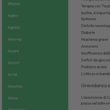
Afinitor
Terapia con Tiza
Inoltre, è importa
Agilev
Epilessia
Disturbi neurolog
Agiolax
Diabete
Aimovig
Miastenia grave
Aneurismi
Ainara
Insufficienza del
Deficit da glucos
Aircort
Problemi ai reni
L’utilizzo in bam
Airtal
Gravidanza e
Akineton
L’assunzione di C
Alaxa
passa nel latte m
Aldactone