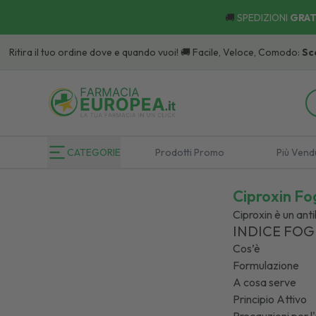
🚚
SPEDIZIONI
GRAT
uo ordine dove e quando vuoi! 🚚 Facile, Veloce, Comodo:
Scopri
i Punti di
CATEGORIE
Prodotti Promo
Più Vend
Ciproxin Fog
Ciproxin è un anti
INDICE FOG
Cos’è
Formulazione
A cosa serve
Principio Attivo