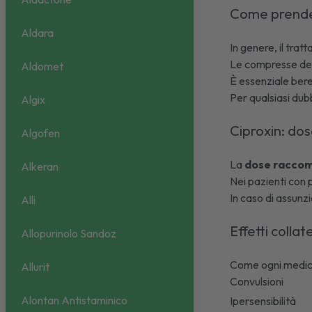
Come prende
Aldara
In genere, il tra
Le compresse devo
Aldomet
È essenziale ber
Per qualsiasi dub
Algix
Ciproxin: do
Algofen
La
dose raccoma
Alkeran
Nei pazienti con 
In caso di assunz
Alli
Effetti collate
Allopurinolo Sandoz
Come ogni medic
Allurit
Convulsioni
Alontan Antistaminico
Ipersensibilità