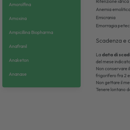
Ritenzione idric
Amorolfina
Anemia emolitic
Emicrania
Amoxina
Emorragia petec
Ampicillina Biopharma
Scadenza e 
Anafranil
La
data di scad
Anaketon
del mese indicato
Non conservare il
Ananase
frigorifero fra 2
Non gettare il med
Anauran
Tenere lontano da
Anexate
Angeliq
Angioflux