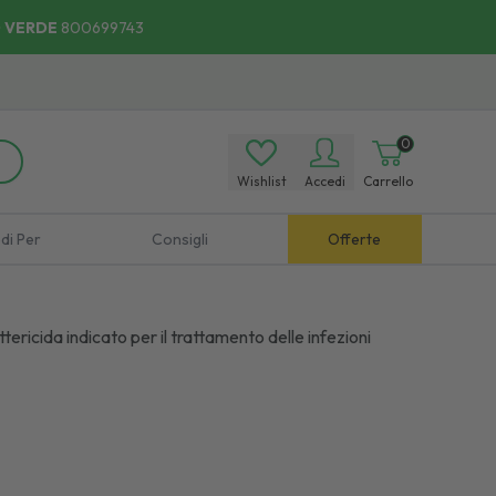
 VERDE
800699743
0
Wishlist
Accedi
Carrello
di Per
Consigli
Offerte
tericida indicato per il trattamento delle infezioni