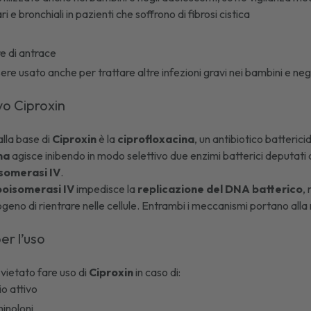
i e bronchiali in pazienti che soffrono di fibrosi cistica
re di antrace
re usato anche per trattare altre infezioni gravi nei bambini e negl
ivo Ciproxin
 alla base di
Ciproxin
è la
ciprofloxacina
, un antibiotico batteric
na
agisce inibendo in modo selettivo due enzimi batterici deputati a
somerasi IV
.
poisomerasi IV
impedisce la
replicazione del DNA batterico
,
geno di rientrare nelle cellule. Entrambi i meccanismi portano alla
er l’uso
vietato fare uso di
Ciproxin
in caso di:
io attivo
chinoloni