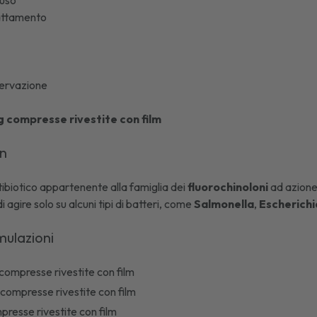
'uso
lattamento
ervazione
g compresse rivestite con film
in
tibiotico appartenente alla famiglia dei
fluorochinoloni
ad azione 
di agire solo su alcuni tipi di batteri, come
Salmonella
,
Escherichi
mulazioni
compresse rivestite con film
compresse rivestite con film
resse rivestite con film