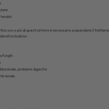
o
olare
 tendini
e
stino uno o più di questi sintomi è necessario sospendere il trattam
siderati includono:
a funghi
o
ddominale, problemi digestivi
ità renale