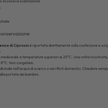
a o eccessiva sudorazione
a
chiale
conservazione
enza di
Ciproxin
è riportata direttamente sulla confezione e sul p
.
 medicinale a temperature superiori ai 25°C. Una volta ricostruita, 
 e 8°C. Non congelare.
icinale nell’acqua di scarico o nei rifiuti domestici. Chiedere sempr
lla portata dei bambini.