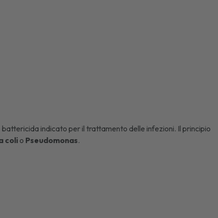
battericida indicato per il trattamento delle infezioni. Il principio
a
coli
o
Pseudomonas
.