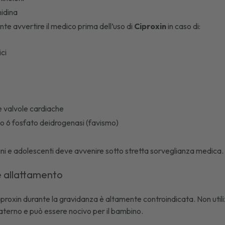
nidina
nte avvertire il medico prima dell’uso di
Ciproxin
in caso di:
ici
le valvole cardiache
io 6 fosfato deidrogenasi (favismo)
bini e adolescenti deve avvenire sotto stretta sorveglianza medica.
 allattamento
iproxin durante la gravidanza è altamente controindicata. Non utili
aterno e può essere nocivo per il bambino.