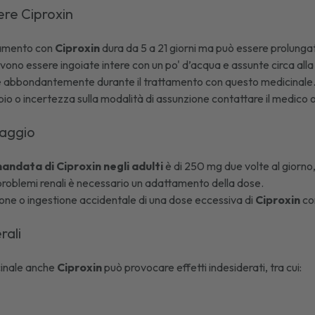
re Ciproxin
ttamento con
Ciproxin
dura da 5 a 21 giorni ma può essere prolungato
no essere ingoiate intere con un po' d’acqua e assunte circa alla 
e abbondantemente durante il trattamento con questo medicinale
bio o incertezza sulla modalità di assunzione contattare il medico o
saggio
ndata di Ciproxin negli adulti
è di 250 mg due volte al giorno, 
problemi renali è necessario un adattamento della dose.
ione o ingestione accidentale di una dose eccessiva di
Ciproxin
con
rali
inale anche
Ciproxin
può provocare effetti indesiderati, tra cui: