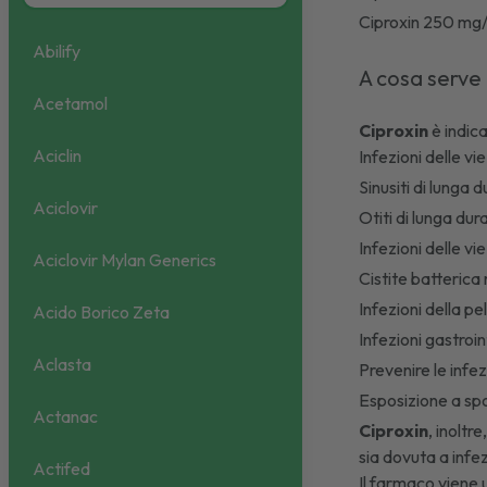
Ciproxin 250 mg/
Abilify
A cosa serve
Acetamol
Ciproxin
è indica
Aciclin
Infezioni delle vi
Sinusiti
di lunga 
Aciclovir
Otiti
di lunga dur
Infezioni delle vie
Aciclovir Mylan Generics
Cistite batterica
Infezioni della pel
Acido Borico Zeta
Infezioni gastroin
Aclasta
Prevenire le inf
Esposizione a sp
Actanac
Ciproxin
, inoltr
sia dovuta a infe
Actifed
Il farmaco viene u