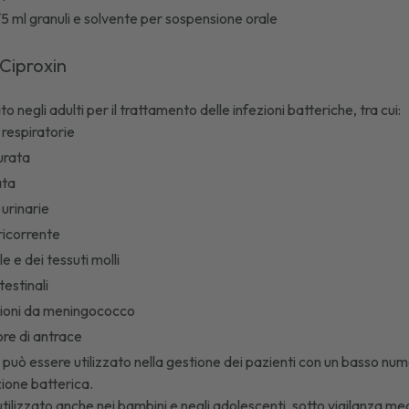
5 ml granuli e solvente per sospensione orale
 Ciproxin
to negli adulti per il trattamento delle infezioni batteriche, tra cui:
e respiratorie
durata
ata
 urinarie
ricorrente
le e dei tessuti molli
testinali
ezioni da meningococco
ore di antrace
e, può essere utilizzato nella gestione dei pazienti con un basso nu
zione batterica.
tilizzato anche nei bambini e negli adolescenti, sotto vigilanza medi