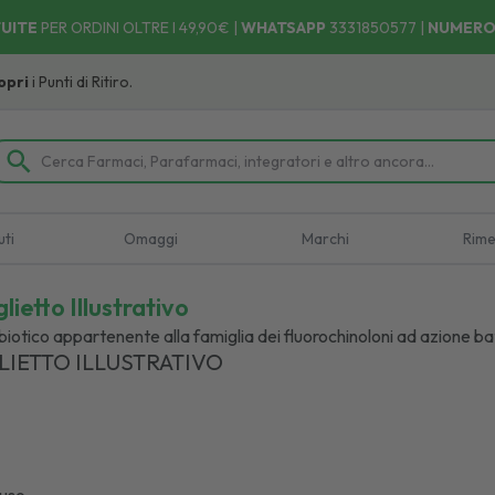
UITE
PER ORDINI OLTRE I 49,90€ |
WHATSAPP
3331850577
|
NUMERO
 Ritiro.
uti
Omaggi
Marchi
Rime
lietto Illustrativo
biotico appartenente alla famiglia dei fluorochinoloni ad azione bat
LIETTO ILLUSTRATIVO