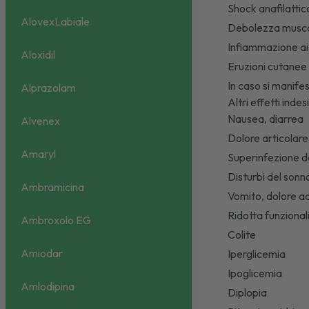
Shock anafilattic
AlovexLabiale
Debolezza musc
Infiammazione ai
Aloxidil
Eruzioni cutane
In caso si manife
Alprazolam
Altri effetti inde
Nausea, diarrea
Alvenex
Dolore articolare
Amaryl
Superinfezione d
Disturbi del sonn
Ambramicina
Vomito, dolore a
Ridotta funzional
Ambroxolo EG
Colite
Amiodar
Iperglicemia
Ipoglicemia
Amlodipina
Diplopia