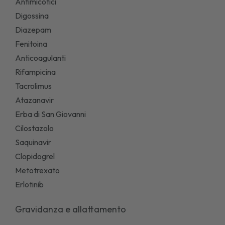
Antimicotici
Digossina
Diazepam
Fenitoina
Anticoagulanti
Rifampicina
Tacrolimus
Atazanavir
Erba di San Giovanni
Cilostazolo
Saquinavir
Clopidogrel
Metotrexato
Erlotinib
Gravidanza e allattamento