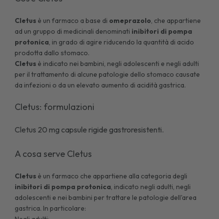
Cletus
è un farmaco a base di
omeprazolo
, che appartiene
ad un gruppo di medicinali denominati
inibitori di pompa
protonica
, in grado di agire riducendo la quantità di acido
prodotta dallo stomaco.
Cletus
è indicato nei bambini, negli adolescenti e negli adulti
per il trattamento di alcune patologie dello stomaco causate
da infezioni o da un elevato aumento di acidità gastrica.
Cletus: formulazioni
Cletus 20 mg capsule rigide gastroresistenti.
A cosa serve Cletus
Cletus
è un farmaco che appartiene alla categoria degli
inibitori di pompa protonica
, indicato negli adulti, negli
adolescenti e nei bambini per trattare le patologie dell'area
gastrica. In particolare:
Negli adulti: