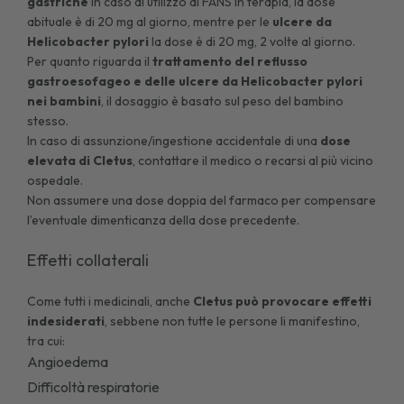
gastriche
in caso di utilizzo di FANS in terapia, la dose
abituale è di 20 mg al giorno, mentre per le
ulcere da
Helicobacter pylori
la dose è di 20 mg, 2 volte al giorno.
Per quanto riguarda il
trattamento del reflusso
gastroesofageo e delle ulcere da Helicobacter pylori
nei bambini
, il dosaggio è basato sul peso del bambino
stesso.
In caso di assunzione/ingestione accidentale di una
dose
elevata di Cletus
, contattare il medico o recarsi al più vicino
ospedale.
Non assumere una dose doppia del farmaco per compensare
l’eventuale dimenticanza della dose precedente.
Effetti collaterali
Come tutti i medicinali, anche
Cletus può provocare effetti
indesiderati
, sebbene non tutte le persone li manifestino,
tra cui:
Angioedema
Difficoltà respiratorie