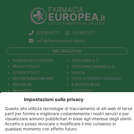
3331850577
3331850577
info@farmaciaeuropea.it
INFORMAZIONI
CONDIZIONI DI VENDITA
CATEGORIE A-Z
PRIVACY POLICY
CATEGORIE FARMACI A-Z
COOKIE POLICY
MARCHI
DECONTRIBUZIONE INPS
TUTTO IL NOSTRO CATALOGO
SPEDIZIONI
IL NOSTRO BLOG
PAGAMENTI
CONTATTACI
COUPON E OFFERTE
PATOLOGIE: CAUSE E RIMEDI
DIVENTIAMO AMICI!
Parafarmacia Europea Srl - Via Petraro 380- 80050 Santa Maria la Carità (NA) - P.IVA
10677001215