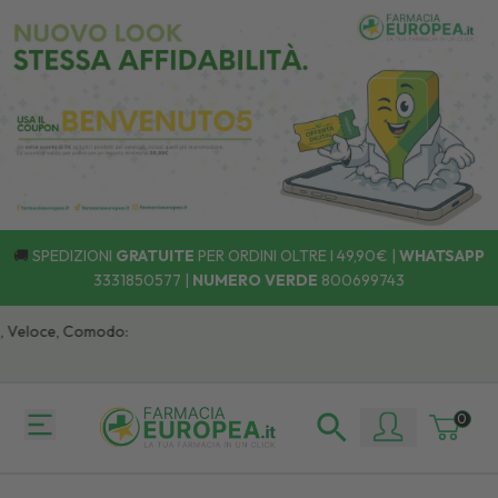
🚚
SPEDIZIONI
GRATUITE
PER ORDINI OLTRE I 49,90€ |
WHATSAPP
3331850577
|
NUMERO VERDE
800699743
loce, Comodo:
0