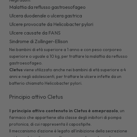
Malattia da reflusso gastroesofageo
Ulcera duodenale o ulcera gastrica
Ulcere provocate da
Helicobacter pylori
Ulcere causate da FANS
Sindrome di Zollinger-Ellison
Nei bambini di età superiore a 1 anno e con peso corporeo
superiore o uguale a 10 kg, per trattare la malattia da reflusso
gastroesofageo.
Cletus
viene utilizzato anche nei bambini di età superiore a 4
anni e negli adolescenti, per trattare le
ulcere
infette da un
batterio chiamato Helicobacter pylori.
Principio attivo Cletus
Il
principio attivo contenuto in Cletus è omeprazolo
, un
farmaco che appartiene alla classe degli inibitori di pompa
protonica, di cui rappresenta il capostipite.
Il meccanismo d’azione è legato all’inibizione della secrezione