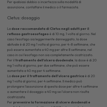
Per qualsiasi dubbio o incertezza sulla modalità di
assunzione, contattare il medico o il farmacista.
Cletus: dosaggio
La
dose raccomandata di Cletus negli adulti per il
reflusso gastroesofageo
è di 10 mg, 1 volta al giorno. Nel
caso l'esofago sia leggermente danneggiato, la dose
abituale è di 20 mg 1 volta al giorno, per 4-8 settimane, che
può essere aumentata a 40 mg per altre 8 settimane, nel
caso in cui l'esofago non sia completamente cicatrizzato.
Per il
trattamento dell’ulcera duodenale
, la dose è di 20
mg 1 volta al giorno, per due settimane, che può essere
aumentata a 40 mg per 4 settimane.
La
dose per il trattamento dell'ulcera gastrica
è di 20
mg 1 volta al giorno, per 4 settimane. Il medico può
prolungare l'assunzione di questa dose per altre 4 settimane
o aumentare il dosaggio a 40 mg se l'ulcera non risulta
cicatrizzata.
Per
prevenire la formazione di ulcere duodenali e