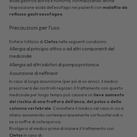
acida gastrica diurna e notturna, normalizzando anche
l'esposizione acida dell'esofago nei pazienti con
malattia da
reflusso gastroesofageo
.
Precauzioni per l’uso
Evitare l’utilizzo di
Cletus
nelle seguenti condizioni:
Allergia al principio attivo o ad altri componenti del
medicinale
Allergia ad altri inibitori di pompa protonica
Assunzione di nelfinavir
In caso di lunga assunzione (per più di un anno), il medico
prescriverà dei controlli regolari. Il trattamento con questo
medicinale per lungo tempo può causare un
lieve aumento
del rischio di una frattura dell'anca, del polso o della
colonna vertebrale
. Consultare il medico nel caso in cui si
stiano assumendo contemporaneamente corticosteroidi o
se si soffre di osteoporosi.
Rivolgersi al medico prima di iniziare il trattamento con
Cletus
in caso di: