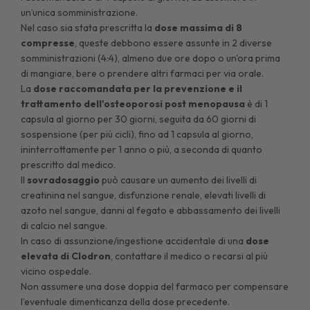
un’unica somministrazione.
Nel caso sia stata prescritta la
dose massima di 8
compresse
, queste debbono essere assunte in 2 diverse
somministrazioni (4:4), almeno due ore dopo o un'ora prima
di mangiare, bere o prendere altri farmaci per via orale.
La
dose raccomandata per la prevenzione e il
trattamento dell'osteoporosi post menopausa
è di 1
capsula al giorno per 30 giorni, seguita da 60 giorni di
sospensione (per più cicli), fino ad 1 capsula al giorno,
ininterrottamente per 1 anno o più, a seconda di quanto
prescritto dal medico.
Il
sovradosaggio
può causare un aumento dei livelli di
creatinina nel sangue, disfunzione renale, elevati livelli di
azoto nel sangue, danni al fegato e abbassamento dei livelli
di calcio nel sangue.
In caso di assunzione/ingestione accidentale di una
dose
elevata di Clodron
, contattare il medico o recarsi al più
vicino ospedale.
Non assumere una dose doppia del farmaco per compensare
l’eventuale dimenticanza della dose precedente.