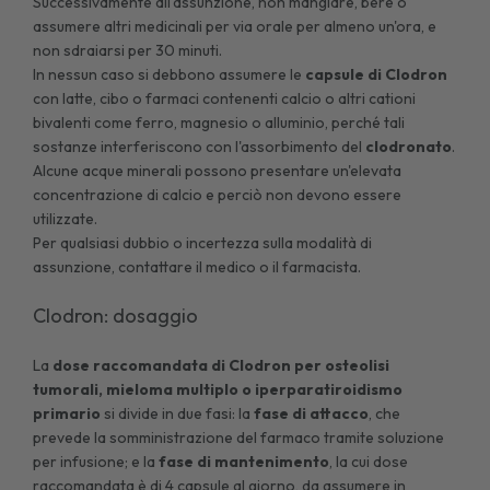
Successivamente all'assunzione, non mangiare, bere o
assumere altri medicinali per via orale per almeno un'ora, e
non sdraiarsi per 30 minuti.
In nessun caso si debbono assumere le
capsule di Clodron
con latte, cibo o farmaci contenenti calcio o altri cationi
bivalenti come ferro, magnesio o alluminio, perché tali
sostanze interferiscono con l'assorbimento del
clodronato
.
Alcune acque minerali possono presentare un'elevata
concentrazione di calcio e perciò non devono essere
utilizzate.
Per qualsiasi dubbio o incertezza sulla modalità di
assunzione, contattare il medico o il farmacista.
Clodron: dosaggio
La
dose raccomandata di Clodron per osteolisi
tumorali, mieloma multiplo o iperparatiroidismo
primario
si divide in due fasi: la
fase di attacco
, che
prevede la somministrazione del farmaco tramite soluzione
per infusione; e la
fase di mantenimento
, la cui dose
raccomandata è di 4 capsule al giorno, da assumere in