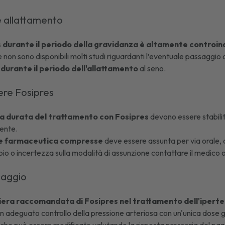
e allattamento
 durante il periodo della gravidanza è altamente controin
on sono disponibili molti studi riguardanti l’eventuale passaggio d
urante il periodo dell'allattamento
al seno.
re Fosipres
la durata del trattamento con Fosipres
devono essere stabilite
iente.
e farmaceutica compresse
deve essere assunta per via orale,
bio o incertezza sulla modalità di assunzione contattare il medico o
saggio
iera raccomandata di Fosipres nel trattamento dell'ipert
n adeguato controllo della pressione arteriosa con un'unica dose gio