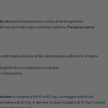
dicato
poiché presenta un rischio di teratogenicità.
i fosinopril sale sodico nel latte materno,
Fosipres non è
 dal medico in base al tipo di patologia e allo stato di salute
 deglutendo la compressa con acqua.
 il farmacista.
ensione
è compresa tra 10 e 40 mg. La maggior parte dei
rnaliera di 20 mg. In genere, la dose iniziale è di 10 mg 1 volta al