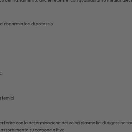
co del trattamento, anche recente, con qualsiasi altro medicinale. I
ci risparmiatori di potassio
ci
istemici
erferire con la determinazione dei valori plasmatici di digossina fac
 assorbimento su carbone attivo.