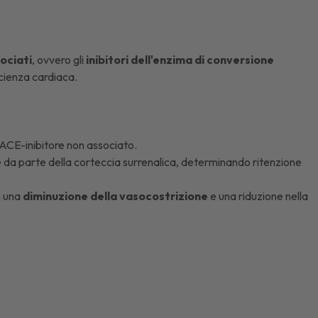
ociati
, ovvero gli
inibitori dell'enzima di conversione
icienza cardiaca.
ACE-inibitore non associato.
ne da parte della corteccia surrenalica, determinando ritenzione
n una
diminuzione della vasocostrizione
e una riduzione nella