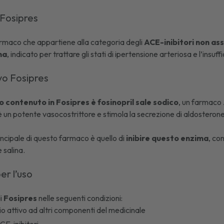
 Fosipres
rmaco che appartiene alla categoria degli
ACE-inibitori non ass
na
, indicato per trattare gli stati di
ipertensione arteriosa
e l’insuff
ivo Fosipres
vo contenuto in Fosipres è fosinopril sale sodico
, un farmaco 
 è un potente vasocostrittore e stimola la secrezione di aldostero
ncipale di questo farmaco è quello di
inibire questo enzima
, co
e salina.
er l’uso
di
Fosipres
nelle seguenti condizioni:
pio attivo ad altri componenti del medicinale