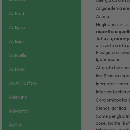
Allergia ad altri 
Angioedema eredit
Actifed
Anuria
Negli studi clinic
Actigrip
rispetto a quel
Tuttavia,
non è 
Actisinu
utilizzato in età 
Rivolgersi al medi
Activelle
Ipotensione
Alterata funziona
Actonel
Insufficienza epa
Acutil Fosforo
Iperpotassiemia
Intervento chirur
Adenuric
Cardiomiopatia i
Stenosi aortica
Advantan
Come per gli altr
dose. Inoltre, è s
Aerius