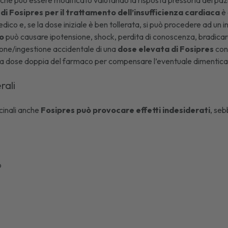
che può essere modificato valutando la risposta pressoria del paz
 di Fosipres per il trattamento dell’insufficienza cardiaca
è 
edico e, se la dose iniziale è ben tollerata, si può procedere ad un
o
può causare ipotensione, shock, perdita di conoscenza, bradicardia,
ione/ingestione accidentale di una
dose elevata di Fosipres
cont
 dose doppia del farmaco per compensare l’eventuale dimentica
erali
cinali anche
Fosipres può provocare effetti indesiderati
, seb
o