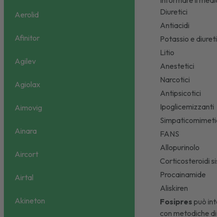
Informare il medi
Diuretici
Aerolid
Antiacidi
Afinitor
Potassio e diureti
Litio
Agilev
Anestetici
Narcotici
Agiolax
Antipsicotici
Ipoglicemizzanti
Aimovig
Simpaticomimeti
Ainara
FANS
Allopurinolo
Aircort
Corticosteroidi s
Procainamide
Airtal
Aliskiren
Akineton
Fosipres
può int
con metodiche di