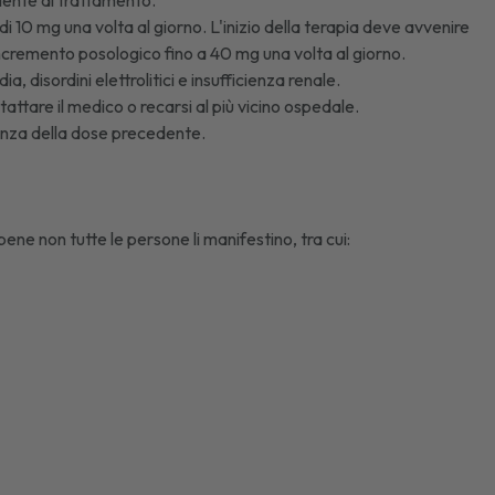
iente al trattamento.
di 10 mg una volta al giorno. L'inizio della terapia deve avvenire
 incremento posologico fino a 40 mg una volta al giorno.
 disordini elettrolitici e insufficienza renale.
attare il medico o recarsi al più vicino ospedale.
nza della dose precedente.
bene non tutte le persone li manifestino, tra cui: