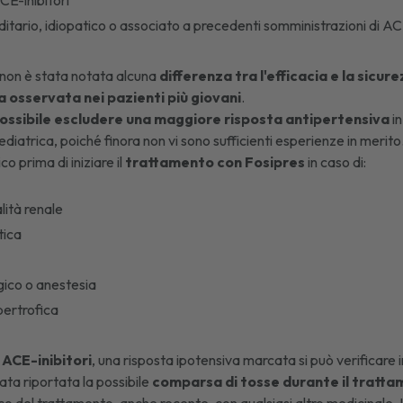
ACE-inibitori
ario, idiopatico o associato a precedenti somministrazioni di ACE
i, non è stata notata alcuna
differenza tra l'efficacia e la sicur
la osservata nei pazienti più giovani
.
possibile escludere una maggiore risposta antipertensiva
in
pediatrica, poiché finora non vi sono sufficienti esperienze in merito
co prima di iniziare il
trattamento con Fosipres
in caso di:
lità renale
tica
gico o anestesia
pertrofica
i
ACE-inibitori
, una risposta ipotensiva marcata si può verificare
tata riportata la possibile
comparsa di tosse durante il tratt