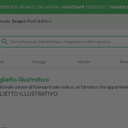
UITE
PER ORDINI OLTRE I 49,90€ |
WHATSAPP
3331850577
|
NUMERO
i
i Punti di Ritiro.
uti
Omaggi
Marchi
Rime
lietto Illustrativo
icinale a base di fosinopril sale sodico, un farmaco che appartiene a
LIETTO ILLUSTRATIVO