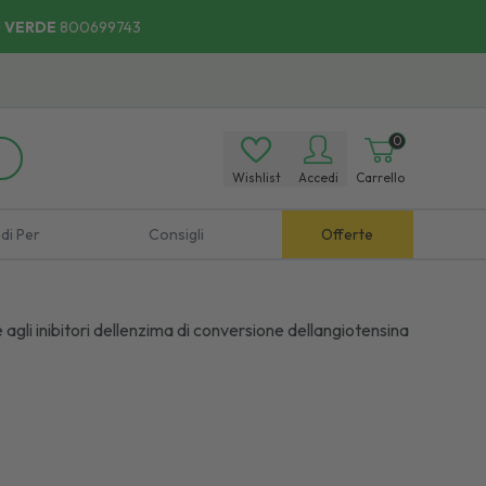
 VERDE
800699743
0
Wishlist
Accedi
Carrello
di Per
Consigli
Offerte
gli inibitori dellenzima di conversione dellangiotensina