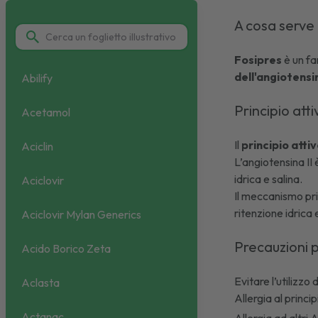
A cosa serve
Fosipres
è un fa
dell'angiotensi
Abilify
Principio att
Acetamol
Il
principio atti
Aciclin
L’angiotensina II
idrica e salina.
Aciclovir
Il meccanismo pri
ritenzione idrica 
Aciclovir Mylan Generics
Precauzioni p
Acido Borico Zeta
Evitare l’utilizzo 
Aclasta
Allergia al princi
Actanac