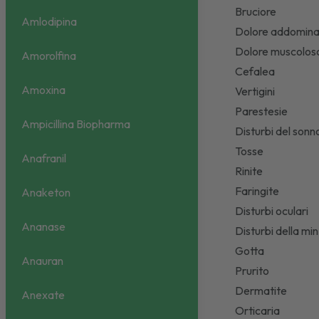
Bruciore
Amlodipina
Dolore addomin
Dolore muscolos
Amorolfina
Cefalea
Amoxina
Vertigini
Parestesie
Ampicillina Biopharma
Disturbi del son
Tosse
Anafranil
Rinite
Faringite
Anaketon
Disturbi oculari
Ananase
Disturbi della mi
Gotta
Anauran
Prurito
Dermatite
Anexate
Orticaria