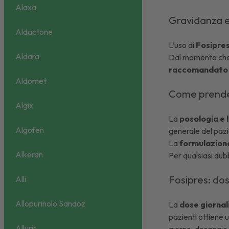
Alaxa
Gravidanza 
Aldactone
L’uso di
Fosipres
Aldara
Dal momento che n
raccomandato d
Aldomet
Come prende
Algix
La
posologia e 
Algofen
generale del paz
La
formulazion
Alkeran
Per qualsiasi dub
Fosipres: do
Alli
Allopurinolo Sandoz
La
dose giornal
pazienti ottiene u
Allurit