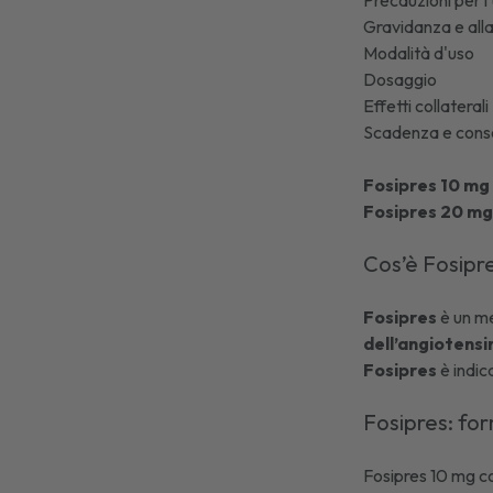
Precauzioni per l
Gravidanza e al
Modalità d'uso
Dosaggio
Effetti collaterali
Scadenza e cons
Fosipres 10 m
Fosipres 20 m
Cos’è Fosipr
Fosipres
è un me
dell’angiotensi
Fosipres
è indic
Fosipres: fo
Fosipres 10 mg 