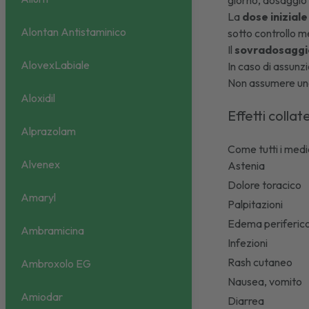
giorno, dosaggio 
La
dose iniziale
Alontan Antistaminico
sotto controllo m
Il
sovradosaggi
AlovexLabiale
In caso di assunz
Non assumere una
Aloxidil
Effetti collat
Alprazolam
Come tutti i medi
Alvenex
Astenia
Dolore toracico
Amaryl
Palpitazioni
Edema periferic
Ambramicina
Infezioni
Rash cutaneo
Ambroxolo EG
Nausea, vomito
Amiodar
Diarrea