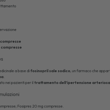
'uso
lattamento
ervazione
g compresse
g compresse
es
dicinale a base di
fosinopril sale sodico
, un farmaco che appart
na
.
ato nei pazienti per il
trattamento dell’ipertensione arteriosa 
rmulazioni
compresse; Fosipres 20 mg compresse.