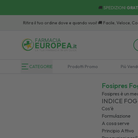
🚚
SPEDIZIONI
GRAT
itira il tuo ordine dove e quando vuoi! 🚚 Facile, Veloce, Comodo:
Scopr
CATEGORIE
Prodotti Promo
Più Vend
Fosipres Fog
Fosipres è un med
INDICE FOG
Cos’è
Formulazione
A cosa serve
Principio Attivo