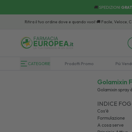
🚚
SPEDIZIONI
GRAT
Ritira il tuo ordine dove e quando vuoi! 🚚 Facile, Veloce, Comodo:
Scop
CATEGORIE
Prodotti Promo
Più Vend
Golamixin Fo
Golamixin spray è
INDICE FOG
Cos’è
Formulazione
A cosa serve