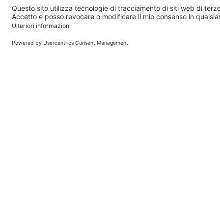
Anaketon
Ananase
Anauran
Anexate
Angeliq
Angioflux
Angiox
Ansimar
Antalfebal
Iscriviti alla Newsletter e ricevi su