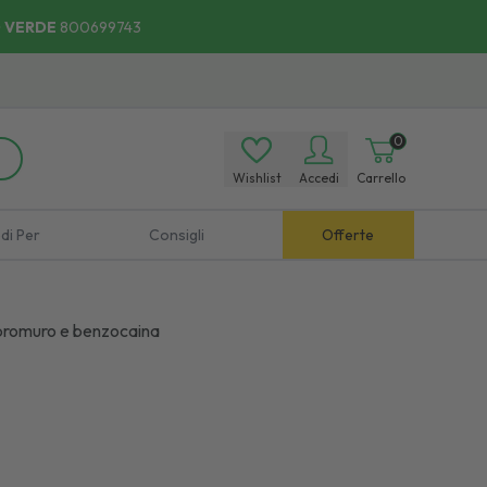
 VERDE
800699743
0
Wishlist
Accedi
Carrello
di Per
Consigli
Offerte
o bromuro e benzocaina