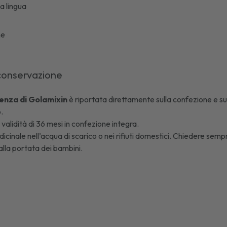
a lingua
he
conservazione
enza di
Golamixin
è riportata direttamente sulla confezione e sul 
.
 validità di 36 mesi in confezione integra.
icinale nell’acqua di scarico o nei rifiuti domestici. Chiedere sempr
lla portata dei bambini.