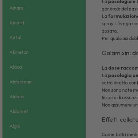
La
posologia e 
Ainara
generale del paz
La
formulazion
Aircort
spray. L'erogazio
dosata.
Airtal
Per qualsiasi dub
Akineton
Golamixin: 
Alaxa
La
dose raccom
La
posologia pe
Aldactone
sotto diretto cont
Non sono note man
Aldara
In caso di assunz
Non assumere una
Aldomet
Effetti collat
Algix
Come tutti i medi