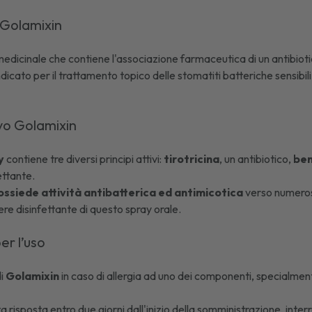
 Golamixin
edicinale che contiene l'associazione farmaceutica di un antibiotic
dicato per il trattamento topico delle
stomatiti
batteriche sensibili
ivo Golamixin
y
contiene tre diversi principi attivi:
tirotricina
, un antibiotico,
be
ettante.
possiede attività antibatterica ed antimicotica
verso numerosi
re disinfettante di questo spray orale.
er l’uso
di
Golamixin
in caso di allergia ad uno dei componenti, specialme
a risposta entro due giorni dall'inizio della somministrazione, inter