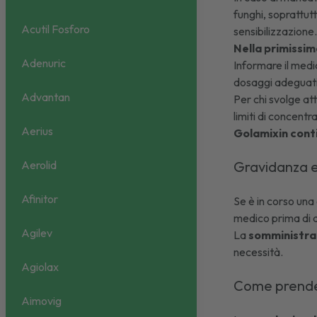
funghi, soprattutt
Acutil Fosforo
sensibilizzazione
Nella primissim
Adenuric
Informare il medi
dosaggi adeguati 
Advantan
Per chi svolge att
limiti di concent
Aerius
Golamixin conti
Aerolid
Gravidanza 
Afinitor
Se è in corso una
medico prima di 
Agilev
La
somministraz
necessità.
Agiolax
Come prende
Aimovig