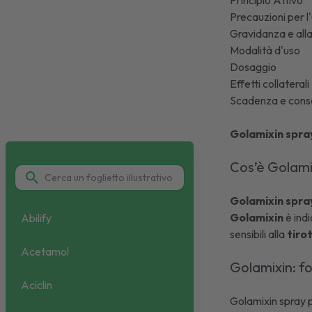
Principio Attivo
Precauzioni per l
Gravidanza e al
Modalità d'uso
Dosaggio
Effetti collaterali
Scadenza e cons
Golamixin spra
Cos’è Golam
Golamixin spra
Golamixin
è indi
Abilify
sensibili alla
tiro
Acetamol
Golamixin: f
Aciclin
Golamixin spray 