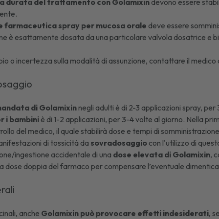
la durata del trattamento con Golamixin
devono essere stabili
iente.
e farmaceutica spray per mucosa orale
deve essere somminis
ne è esattamente dosata da una particolare valvola dosatrice e bi
bio o incertezza sulla modalità di assunzione, contattare il medico o
dosaggio
andata di Golamixin
negli adulti è di 2-3 applicazioni spray, per 
r i bambini
è di 1-2 applicazioni, per 3-4 volte al giorno. Nella p
rollo del medico, il quale stabilirà dose e tempi di somministrazione
ifestazioni di tossicità da
sovradosaggio
con l'utilizzo di ques
ione/ingestione accidentale di una
dose elevata di Golamixin
, 
 dose doppia del farmaco per compensare l’eventuale dimentica
erali
cinali, anche
Golamixin può provocare effetti indesiderati
, s