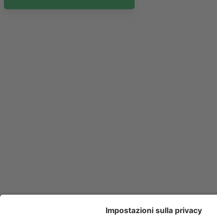
Amaryl
Ambramicina
Ambroxolo EG
Amiodar
Amlodipina
Amorolfina
Amoxina
Ampicillina Biopharma
Anafranil