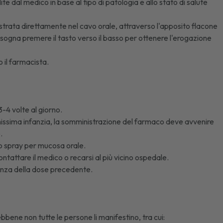
te dal medico in base al tipo di patologia e allo stato di salute
trata direttamente nel cavo orale, attraverso l'apposito flacone
sogna premere il tasto verso il basso per ottenere l'erogazione
 il farmacista.
3-4 volte al giorno.
rimissima infanzia, la somministrazione del farmaco deve avvenire
.
to spray per mucosa orale.
contattare il medico o recarsi al più vicino ospedale.
nza della dose precedente.
ebbene non tutte le persone li manifestino, tra cui: