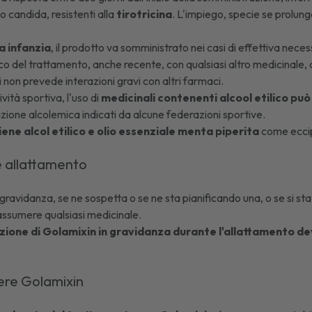
o candida, resistenti alla
tirotricina
. L'impiego, specie se prolung
.
a infanzia
, il prodotto va somministrato nei casi di effettiva necess
co del trattamento, anche recente, con qualsiasi altro medicinale,
non prevede interazioni gravi con altri farmaci.
ività sportiva, l'uso di
medicinali contenenti alcool etilico pu
razione alcolemica indicati da alcune federazioni sportive.
ene alcol etilico e olio essenziale menta piperita
come eccip
e allattamento
 gravidanza, se ne sospetta o se ne sta pianificando una, o se si sta
assumere qualsiasi medicinale.
ione di Golamixin in gravidanza durante l'allattamento d
re Golamixin