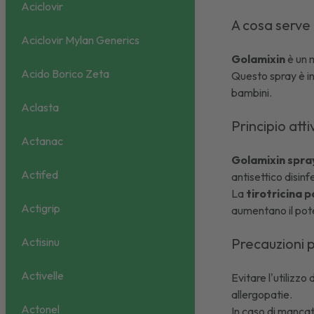
Aciclovir
A cosa serve
Aciclovir Mylan Generics
Golamixin
è un m
Acido Borico Zeta
Questo spray è in
bambini.
Aclasta
Principio att
Actanac
Golamixin spra
Actifed
antisettico disinf
La
tirotricina 
Actigrip
aumentano il pote
Actisinu
Precauzioni p
Activelle
Evitare l'utilizzo 
allergopatie.
Actonel
In caso di mancat