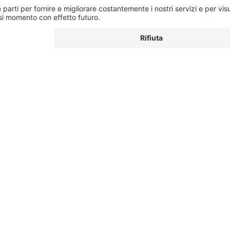
bito 5€ di extra sconto.