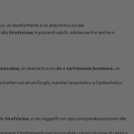
o, un disinfettante e un anestetico locale.
 alla
tirotricina
, in pazienti adulti, adolescenti e anche in
nzocaina
, un anestetico locale e
cetrimonio bromuro
, un
 batteri ed alcuni funghi, mentre l'anestetico e l'antiestetico
nte
tirotricina
, e nei soggetti con spiccata predisposizione alle
rompere il trattamento per la possibile colonizzazione di ceppi o