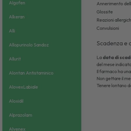
Algofen
Annerimento dell
Glossite
Alkeran
Reazioni allergic
Convulsioni
Alli
Scadenza e 
Allopurinolo Sandoz
La
data di scad
Allurit
del mese indicato
Il farmaco ha una
Alontan Antistaminico
Non gettare il med
Tenere lontano da
AlovexLabiale
Aloxidil
Alprazolam
Alvenex