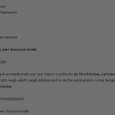
'uso
lattamento
ervazione
y per mucosa orale
ixin
y
è un medicinale per uso topico costituito da
tirotricina, cetr
cato negli adulti, negli adolescenti e anche nei bambini come terapi
tricina
.
ormulazioni
per mucosa orale.