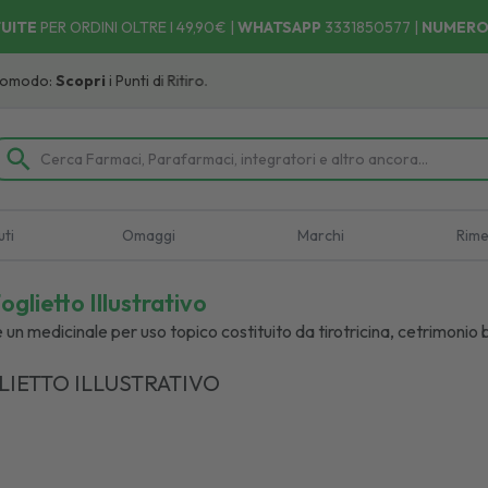
UITE
PER ORDINI OLTRE I 49,90€ |
WHATSAPP
3331850577
|
NUMERO
ri
i Punti di Ritiro.
uti
Omaggi
Marchi
Rime
glietto Illustrativo
 un medicinale per uso topico costituito da tirotricina, cetrimoni
LIETTO ILLUSTRATIVO