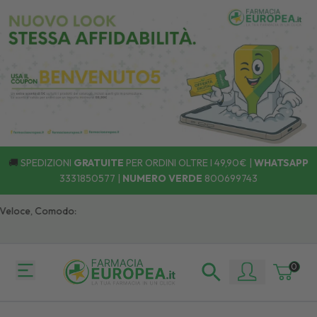
🚚
SPEDIZIONI
GRATUITE
PER ORDINI OLTRE I 49,90€ |
WHATSAPP
3331850577
|
NUMERO VERDE
800699743
eloce, Comodo:
0