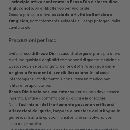
Il
principio attivo contenuto in Broxo Din è clorexidina
digluconato
, un antibatterico per uso orale.
Questo principio attivo
possiede attività battericida e
fungicida
, particolarmente evidente sui ceppi patogeni della
cavità orale.
Precauzioni per l’uso
Evitare l’uso di
Broxo Din
in caso di allergia al principio attivo
o ad uno qualsiasi degli altri componenti di questo medicinale.
L'uso, specie se prolungato, dei
prodotti topici può dare
origine a fenomeni di sensibilizzazione
. In tal caso,
interrompere il trattamento e consultare un medico per
istituire terapia idonea.
Broxo Din è solo per uso esterno
per cui non deve essere
ingerito. Evitare il contatto con gli occhi e le orecchie.
Nelle
fasi iniziali del trattamento possono verificarsi
alterazioni del gusto, torpore o bruciore della lingua
. In
genere, si tratta di episodi transitori che si risolvono con
l'uso del prodotto.
La
clorexidina può causare la colorazione superficiale