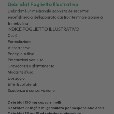
Debridat Foglietto Illustrativo
Debridat è un medicinale agonista dei recettori
encefalinergici dellapparato gastrointestinale a base di
trimebutina
INDICE FOGLIETTO ILLUSTRATIVO
Cos’è
Formulazione
A cosa serve
Principio Attivo
Precauzioni per l'uso
Gravidanza e allattamento
Modalità d'uso
Dosaggio
Effetti collaterali
Scadenza e conservazione
Debridat 150 mg capsule molli
Debridat 72 mg/15 ml granulato per sospensione orale
Debridat 50 mg/5 ml soluzione iniettabile