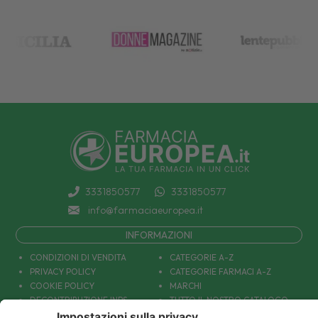
3331850577
3331850577
info@farmaciaeuropea.it
INFORMAZIONI
CONDIZIONI DI VENDITA
CATEGORIE A-Z
PRIVACY POLICY
CATEGORIE FARMACI A-Z
COOKIE POLICY
MARCHI
DECONTRIBUZIONE INPS
TUTTO IL NOSTRO CATALOGO
SPEDIZIONI
IL NOSTRO BLOG