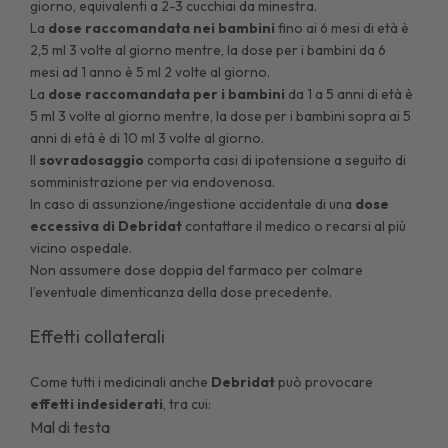
giorno, equivalenti a 2-3 cucchiai da minestra.
La
dose raccomandata nei bambini
fino ai 6 mesi di età è
2,5 ml 3 volte al giorno mentre, la dose per i bambini da 6
mesi ad 1 anno è 5 ml 2 volte al giorno.
La
dose raccomandata per i bambini
da 1 a 5 anni di età è
5 ml 3 volte al giorno mentre, la dose per i bambini sopra ai 5
anni di età è di 10 ml 3 volte al giorno.
Il
sovradosaggio
comporta casi di
ipotensione
a seguito di
somministrazione per via endovenosa.
In caso di assunzione/ingestione accidentale di una
dose
eccessiva di Debridat
contattare il medico o recarsi al più
vicino ospedale.
Non assumere dose doppia del farmaco per colmare
l’eventuale dimenticanza della dose precedente.
Effetti collaterali
Come tutti i medicinali anche
Debridat
può provocare
effetti indesiderati
, tra cui:
Mal di testa