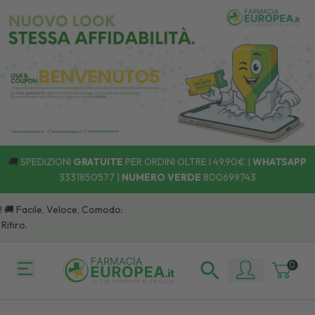
🚚
SPEDIZIONI
GRATUITE
PER ORDINI OLTRE I 49,90€ |
WHATSAPP
3331850577
|
NUMERO VERDE
800699743
 Facile, Veloce, Comodo:
ro.
0