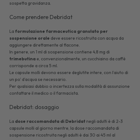
sospetta gravidanza.
Come prendere Debridat
La
formulazione farmaceutica granulato per
sospensione orale
deve essere ricostruita con acqua da
aggiungere direttamente al flacone.
In genere, un 1 ml di sospensione contiene 4,8 mg di
trimebutina
e, convenzionalmente, un cucchiaino da caffè
corrisponde a circa 5 ml.
Le capsule molli devono essere deglutite intere, con l’aiuto di
un po' d’acqua se necessario.
Per qualsiasi dubbio o incertezza sulla modalità di assunzione
contattare il medico o il farmacista.
Debridat: dosaggio
La
dose raccomandata di
Debridat
negli adulti è di 2-3
capsule molli al giorno mentre, la dose raccomandata di
sospensione ricostruita negli adulti è dai 30 ai 45 ml al