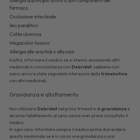
Allergia al principio attivo o altri componenti del
farmaco
Occlusione intestinale
Ileo paralitico
Colite ulcerosa
Megacolon tossico
Allergia alle arachidi o alla soia
Inoltre, informare il medico se si stanno assumendo altri
medicinali in concomitanza con
Debridat
, sebbene non
siano ancora state segnalate interazioni della
trimebutina
con altri medicinali.
Gravidanza e allattamento
Non utilizzare
Debridat
nel primo trimestre di
gravidanza
e
durante l’allattamento al seno senza aver prima consultato il
medico.
In ogni caso, informare sempre il medico prima di prendere
questo medicinale se è in corso una gravidanza o una