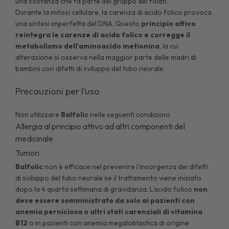
una sostanza che fa parte del gruppo dei folati.
Durante la mitosi cellulare, la carenza di acido folico provoca
una sintesi imperfetta del DNA. Questo
principio attivo
reintegra le carenze di acido folico e corregge il
metabolismo dell'aminoacido metionina
, la cui
alterazione si osserva nella maggior parte delle madri di
bambini con difetti di sviluppo del tubo neurale.
Precauzioni per l’uso
Non utilizzare
Balfolic
nelle seguenti condizioni:
Allergia al principio attivo ad altri componenti del
medicinale
Tumori
Balfolic
non è efficace nel prevenire l'insorgenza dei difetti
di sviluppo del tubo neurale se il trattamento viene iniziato
dopo la 4 quarta settimana di gravidanza. L'acido folico
non
deve essere somministrato da solo ai pazienti con
anemia perniciosa o altri stati carenziali di vitamina
B12
o in pazienti con anemia megaloblastica di origine