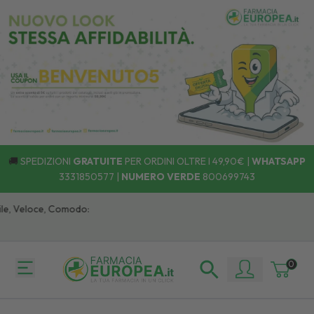
🚚
SPEDIZIONI
GRATUITE
PER ORDINI OLTRE I 49,90€ |
WHATSAPP
3331850577
|
NUMERO VERDE
800699743
, Veloce, Comodo:
0