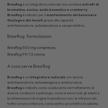
Breaflog
è un integratore naturale che contiene
estratti di
bromelina, escina, acido boswelico e cranberry
.
Breaflog
è indicato per il
mantenimento del benessere
fisiologico dei tessuti
grazie alle capacità
antinfiammatorie, antiedematose e vasoprotettrici.
Breaflog: formulazioni
Breaflog 500 mg compresse
;
Breaflog PH 7,5 crema.
A cosa serve Breaflog
Breaflog
è un
integratore naturale
con azione
antinfiammatoria, antiedemigena e antimicrobica.
Breaflog
è indicato come coadiuvante nel trattamento di
diverse condizioni e patologie, come le
emorroidi
, gli edemi e
le infiammazioni di origine traumatica e non, le infezioni del
tratto urinario inferiore, come
cistiti
o prostatiti e la cellulite.