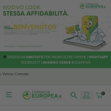
🚚
SPEDIZIONI
GRATUITE
PER ORDINI OLTRE I 49,90€ |
WHATSAPP
3331850577
|
NUMERO VERDE
800699743
 Veloce, Comodo:
0