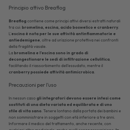
Principio attivo Breaflog
Breaflog
contiene come principi attivi diversi estratti naturali
tra cui:
bromelina, escina, acido boswelico e cranberry
.
L’
escina è nota per le sue attività antinfiammatorie e
antiedemigene
, oltre ad un'azione protettiva nei confronti
della fragilità vasale.
La
bromelina e l’escina sono in grado di
decongestionare le sedi di infiltrazione cellulitica
,
facilitando il riassorbimento dell'essudato, mentre il
cranberry possiede attività antimicrobica
.
Precauzioni per l’uso
In nessun caso
gli integratori devono essere intesi come
sostituti di una dieta variata ed equilibrata e di uno
stile di vita sano
. Tenere lontano dalla portata dei bambini e
non somministrare in soggetti con età inferiore a tre anni.
Informare il medico del trattamento, anche recente, con
qualsiasi altro medicinale, anche quelli senza prescrizione.
In