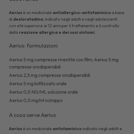
Aerius
è un medicinale
antiallergico-antistaminico
a base
di
desloratadina
, indicato negli adulti e negli adolescenti
con età superiore ai 12 anni per il trattamento e il controllo
della
reazione allergica e dei suoi sintomi
.
Aerius: formulazioni
Aerius 5 mg compresse rivestite con film; Aerius 5 mg
compresse orodispersibili
Aerius 2,5 mg compresse orodispersibili
Aerius 5 mg liofilizzato orale
Aerius 0,5 NG/ML soluzione orale
Aerius 0,5 mg/ml sciroppo
A cosa serve Aerius
Aerius
è un medicinale
antistaminico
indicato negli adulti e