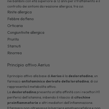
nei bambini con età superiore ai 12 anni per il trattamento e il
controllo dei sintomi da
reazione allergica
, tra cui:
Rinite allergica
Febbre da fieno
Orticaria
Congiuntivite allergica
Prurito
Starnuti
Rinorrea
Principio attivo Aerius
Il principio attivo alla base di
Aerius
è la
desloratadina
, un
farmaco
antistaminico derivato della loratadina
, di cui
rappresenta il metabolita attivo.
La
desloratadina
presenta un’alta affinità con i recettori H1
periferici dell’istamina, inibendo il rilascio di
citochine
proinfiammatorie
e altri mediatori dell’infiammazione.
Il farmaco non oltrepassa la barriera ematoencefalica e non