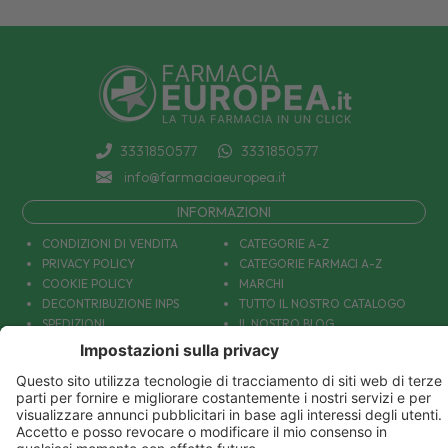
3331850577
3331850577
info@farmaciaeuropea.it
INFORMAZIONI
CONDIZIONI DI VENDITA
CATEGORIE A-Z
PRIVACY POLICY
CATEGORIE FARMACI A-Z
COOKIE POLICY
MARCHI
DECONTRIBUZIONE INPS
TUTTO IL NOSTRO CATALOGO
SPEDIZIONI
IL NOSTRO BLOG
PAGAMENTI
CONTATTACI
COUPON E OFFERTE
PATOLOGIE: CAUSE E RIMEDI
DIVENTIAMO AMICI!