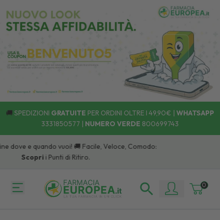
🚚
SPEDIZIONI
GRATUITE
PER ORDINI OLTRE I 49,90€ |
WHATSAPP
3331850577
|
NUMERO VERDE
800699743
e dove e quando vuoi! 🚚 Facile, Veloce, Comodo:
Scopri
i Punti di Ritiro.
0