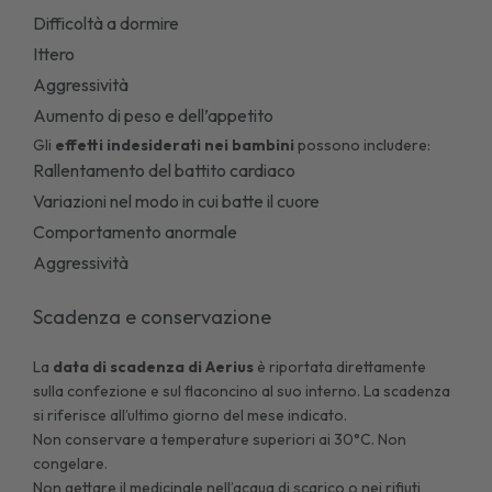
Difficoltà a dormire
Ittero
Aggressività
Aumento di peso e dell’appetito
Gli
effetti indesiderati nei bambini
possono includere:
Rallentamento del battito cardiaco
Variazioni nel modo in cui batte il cuore
Comportamento anormale
Aggressività
Scadenza e conservazione
La
data di scadenza di
Aerius
è riportata direttamente
sulla confezione e sul flaconcino al suo interno. La scadenza
si riferisce all’ultimo giorno del mese indicato.
Non conservare a temperature superiori ai 30°C. Non
congelare.
Non gettare il medicinale nell’acqua di scarico o nei rifiuti