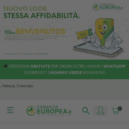
🚚
SPEDIZIONI
GRATUITE
PER ORDINI OLTRE I 49,90€ |
WHATSAPP
3331850577
|
NUMERO VERDE
800699743
loce, Comodo:
0