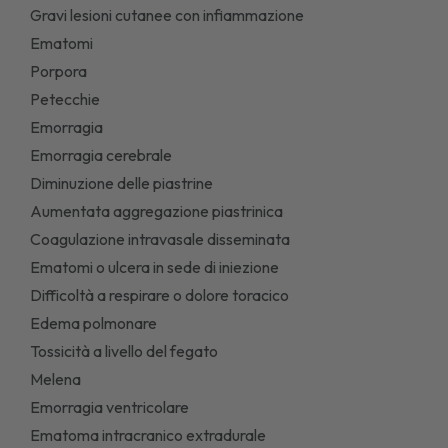
Gravi lesioni cutanee con infiammazione
Ematomi
Porpora
Petecchie
Emorragia
Emorragia cerebrale
Diminuzione delle piastrine
Aumentata aggregazione piastrinica
Coagulazione intravasale disseminata
Ematomi o ulcera in sede di iniezione
Difficoltà a respirare o dolore toracico
Edema polmonare
Tossicità a livello del fegato
Melena
Emorragia ventricolare
Ematoma intracranico extradurale