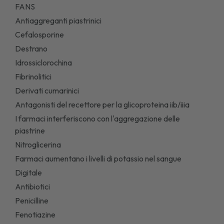
FANS
Antiaggreganti piastrinici
Cefalosporine
Destrano
Idrossiclorochina
Fibrinolitici
Derivati cumarinici
Antagonisti del recettore per la glicoproteina iib/iiia
I farmaci interferiscono con l'aggregazione delle
piastrine
Nitroglicerina
Farmaci aumentano i livelli di potassio nel sangue
Digitale
Antibiotici
Penicilline
Fenotiazine