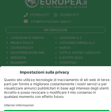
3331850577
3331850577
info@farmaciaeuropea.it
INFORMAZIONI
CONDIZIONI DI VENDITA
CATEGORIE A-Z
PRIVACY POLICY
CATEGORIE FARMACI A-Z
COOKIE POLICY
MARCHI
DECONTRIBUZIONE INPS
TUTTO IL NOSTRO CATALOGO
SPEDIZIONI
IL NOSTRO BLOG
PAGAMENTI
CONTATTACI
COUPON E OFFERTE
PATOLOGIE: CAUSE E RIMEDI
DIVENTIAMO AMICI!
Parafarmacia Europea Srl - Via Petraro 380- 80050 Santa Maria la Carità (NA) - P.IVA
10677001215