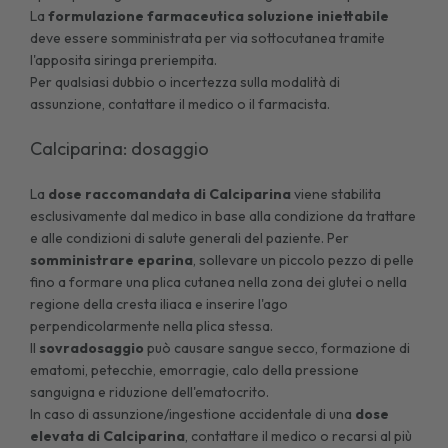
La
formulazione farmaceutica soluzione iniettabile
deve essere somministrata per via sottocutanea tramite
l'apposita siringa preriempita.
Per qualsiasi dubbio o incertezza sulla modalità di
assunzione, contattare il medico o il farmacista.
Calciparina: dosaggio
La
dose raccomandata di Calciparina
viene stabilita
esclusivamente dal medico in base alla condizione da trattare
e alle condizioni di salute generali del paziente. Per
somministrare eparina
, sollevare un piccolo pezzo di pelle
fino a formare una plica cutanea nella zona dei glutei o nella
regione della cresta iliaca e inserire l'ago
perpendicolarmente nella plica stessa.
Il
sovradosaggio
può causare sangue secco, formazione di
ematomi, petecchie, emorragie, calo della pressione
sanguigna e riduzione dell'ematocrito.
In caso di assunzione/ingestione accidentale di una
dose
elevata di Calciparina
, contattare il medico o recarsi al più