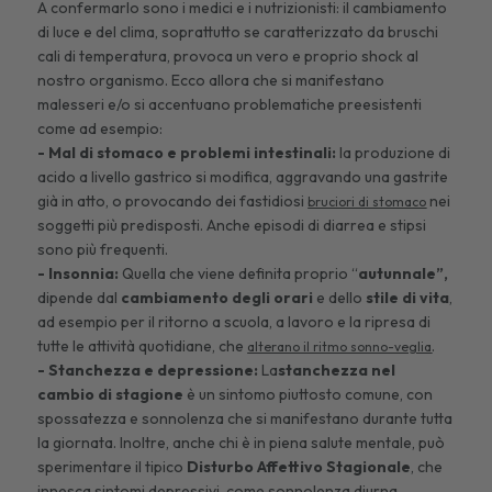
A confermarlo sono i medici e i nutrizionisti: il cambiamento
di luce e del clima, soprattutto se caratterizzato da bruschi
cali di temperatura, provoca un vero e proprio shock al
nostro organismo. Ecco allora che si manifestano
malesseri e/o si accentuano problematiche preesistenti
come ad esempio:
- Mal di stomaco e problemi intestinali:
la produzione di
acido a livello gastrico si modifica, aggravando una gastrite
già in atto, o provocando dei fastidiosi
nei
bruciori di stomaco
soggetti più predisposti. Anche episodi di diarrea e stipsi
sono più frequenti.
- Insonnia:
Quella che viene definita proprio “
autunnale”,
dipende dal
cambiamento degli orari
e dello
stile di vita
,
ad esempio per il ritorno a scuola, a lavoro e la ripresa di
tutte le attività quotidiane, che
.
alterano il ritmo sonno-veglia
- Stanchezza e depressione:
La
stanchezza nel
cambio di stagione
è un sintomo piuttosto comune, con
spossatezza e sonnolenza che si manifestano durante tutta
la giornata. Inoltre, anche chi è in piena salute mentale, può
sperimentare il tipico
Disturbo Affettivo Stagionale
, che
innesca sintomi depressivi, come sonnolenza diurna,