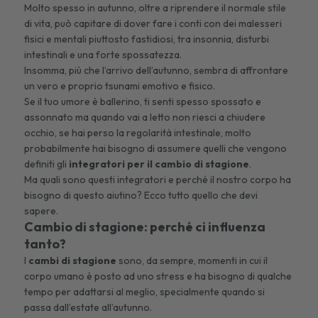
Molto spesso in autunno, oltre a riprendere il normale stile
di vita, può capitare di dover fare i conti con dei malesseri
fisici e mentali piuttosto fastidiosi, tra insonnia, disturbi
intestinali e una forte spossatezza.
Insomma, più che l’arrivo dell’autunno, sembra di affrontare
un vero e proprio tsunami emotivo e fisico.
Se il tuo umore è ballerino, ti senti spesso spossato e
assonnato ma quando vai a letto non riesci a chiudere
occhio, se hai perso la regolarità intestinale, molto
probabilmente hai bisogno di assumere quelli che vengono
definiti gli
integratori per il cambio di stagione
.
Ma quali sono questi integratori e perché il nostro corpo ha
bisogno di questo aiutino? Ecco tutto quello che devi
sapere.
Cambio di stagione: perché ci influenza
tanto?
I
cambi di stagione
sono, da sempre, momenti in cui il
corpo umano è posto ad uno stress e ha bisogno di qualche
tempo per adattarsi al meglio, specialmente quando si
passa dall’estate all’autunno.