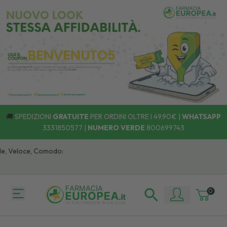
🚚
SPEDIZIONI
GRATUITE
PER ORDINI OLTRE I 49,90€ |
WHATSAPP
3331850577
|
NUMERO VERDE
800699743
 Veloce, Comodo:
0