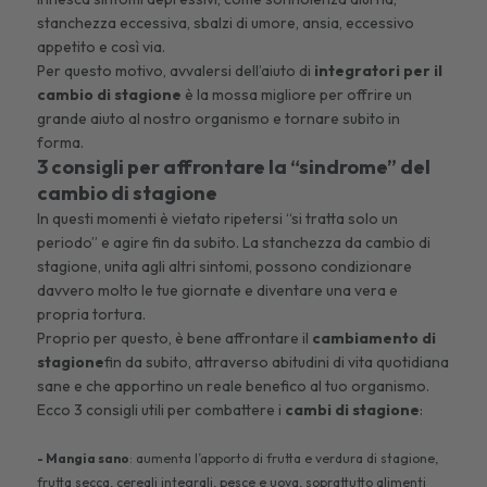
stanchezza eccessiva, sbalzi di umore, ansia, eccessivo
appetito e così via.
Per questo motivo, avvalersi dell’aiuto di
integratori per il
cambio di stagione
è la mossa migliore per offrire un
grande aiuto al nostro organismo e tornare subito in
forma.
3 consigli per affrontare la “sindrome” del
cambio di stagione
In questi momenti è vietato ripetersi “si tratta solo un
periodo” e agire fin da subito. La stanchezza da cambio di
stagione, unita agli altri sintomi, possono condizionare
davvero molto le tue giornate e diventare una vera e
propria tortura.
Proprio per questo, è bene affrontare il
cambiamento di
stagione
fin da subito, attraverso abitudini di vita quotidiana
sane e che apportino un reale benefico al tuo organismo.
Ecco 3 consigli utili per combattere i
cambi di stagione
:
- Mangia sano
: aumenta l’apporto di frutta e verdura di stagione,
frutta secca, cereali integrali, pesce e uova, soprattutto alimenti