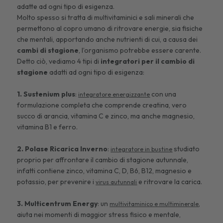
adatte ad ogni tipo di esigenza.
Molto spesso si tratta di multivitaminici e sali minerali che
permettono al copro umano di ritrovare energie, sia fisiche
che mentali, apportando anche nutrienti di cui, a causa dei
cambi di stagione
, l’organismo potrebbe essere carente.
Detto ciò, vediamo 4 tipi di
integratori per il cambio di
stagione
adatti ad ogni tipo di esigenza:
1. Sustenium plus
:
con una
integratore energizzante
formulazione completa che comprende creatina, vero
succo di arancia, vitamina C e zinco, ma anche magnesio,
vitamina B1 e ferro.
2. Polase Ricarica Inverno
:
studiato
integratore in bustine
proprio per affrontare il cambio di stagione autunnale,
infatti contiene zinco, vitamina C, D, B6, B12, magnesio e
potassio, per prevenire i
e ritrovare la carica.
virus autunnali
3.
Multicentrum Energy
: un
,
multivitaminico e multiminerale
aiuta nei momenti di maggior stress fisico e mentale,