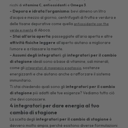
ricchi di
vitamina C
,
antiossidanti
e
Omega 3
.
- Depura e idrata l’organismo
: bevi almeno un litro
d’acqua e mezzo al giorno, centrifugati di frutta e verdura e
delle tisane depurative come quella
antiossidante con the
di Aboca.
verde e menta
- Stai all’aria aperta
: passeggiate all’aria aperta e altre
attività fisiche leggere
all’aperto aiutano a migliorare
l’umore e a rilassare la mente.
- Assumi degli integratori
: gli
integratori per il cambio
di stagione
ideali sono a base di vitamine, sali minerali,
come gli
, sostanze
integratori di magnesio e potassio
energizzanti e che aiutano anche a rafforzare il sistema
immunitario.
Ti stai chiedendo quali sono gli
integratori per il cambio
di stagione
più adatti alle tue esigenze? Vediamo tutto ciò
che devi conoscere.
4 integratori per dare energia al tuo
cambio di stagione
La scelta degli
integratori per il cambio di stagione
è
davvero molto ampia, perché esistono diverse formulazioni