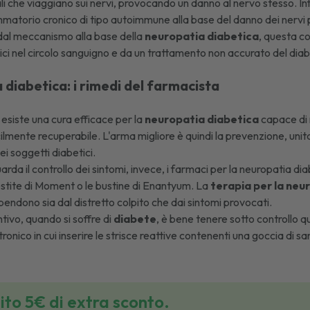
ali che viaggiano sui nervi, provocando un danno al nervo stesso. Inf
matorio cronico di tipo autoimmune alla base del danno dei nervi p
dal meccanismo alla base della
neuropatia diabetica
, questa c
cemici nel circolo sanguigno e da un trattamento non accurato del dia
diabetica: i rimedi del farmacista
esiste una cura efficace per la
neuropatia diabetica
capace di r
ilmente recuperabile. L'arma migliore è quindi la prevenzione, unita a
i soggetti diabetici.
arda il controllo dei sintomi, invece, i farmaci per la neuropatia di
stite di Moment
o le
bustine di Enantyum
. La
terapia per la neu
ipendono sia dal distretto colpito che dai sintomi provocati.
ivo, quando si soffre di
diabete
, è bene tenere sotto controllo qu
tronico in cui inserire le
strisce reattive
contenenti una goccia di s
bito 5€ di extra sconto.