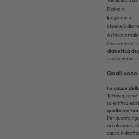
Tachicardia
a r
Diplopia
Ipoglicemia
Stipsi e/o diarr
Astenia e male
Ovviamente, i s
diabetica degl
risalire verso i
Quali sono
Le
cause dell
Tuttavia, non è
scientifica esi
quella metab
Per quanto rig
circolazione, ch
causa è diretta