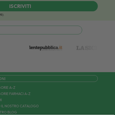
ISCRIVITI
PR).
ONI
ORIE A-Z
ORIE FARMACI A-Z
I
 IL NOSTRO CATALOGO
STRO BLOG