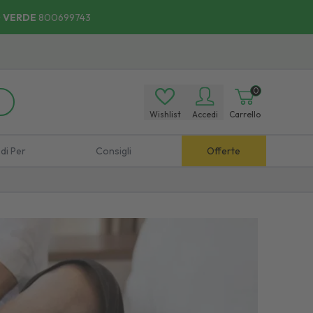
 VERDE
800699743
0
Wishlist
Accedi
Carrello
di Per
Consigli
Offerte