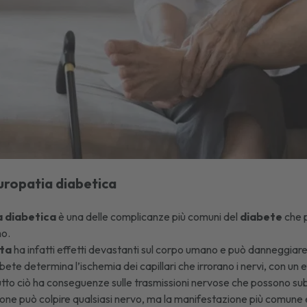
europatia diabetica
 diabetica
è una delle complicanze più comuni del
diabete
che p
mo.
lta
ha infatti effetti devastanti sul corpo umano e può danneggiare q
bete determina l’ischemia dei capillari che irrorano i nervi, con un
 Tutto ciò ha conseguenze sulle trasmissioni nervose che possono subi
one può colpire qualsiasi nervo, ma la manifestazione più comune 