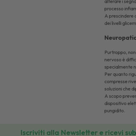
alterare i segn
processo infiam
A prescindere 
dei livelli gli
Neuropatia 
Purtroppo, non 
nervoso è diffic
specialmente ne
Per quanto rigu
compresse rive
soluzioni che d
A scopo prevent
dispositivo elet
pungidito
.
Iscriviti alla Newsletter e ricevi su