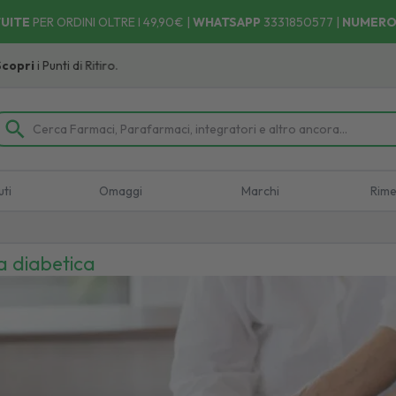
UITE
PER ORDINI OLTRE I 49,90€ |
WHATSAPP
3331850577
|
NUMERO
nti di Ritiro.
uti
Omaggi
Marchi
Rime
a diabetica