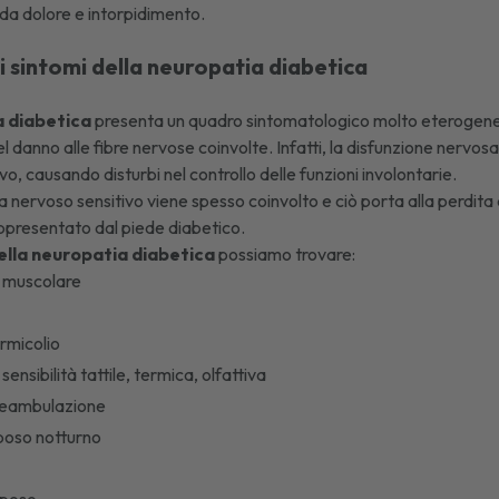
da dolore e intorpidimento.
i sintomi della neuropatia diabetica
 diabetica
presenta un quadro sintomatologico molto eterogeneo 
el danno alle fibre nervose coinvolte. Infatti, la disfunzione nervo
vo, causando disturbi nel controllo delle funzioni involontarie.
 nervoso sensitivo viene spesso coinvolto e ciò porta alla perdita de
ppresentato dal
piede diabetico
.
ella neuropatia diabetica
possiamo trovare:
a muscolare
rmicolio
sensibilità tattile, termica, olfattiva
 deambulazione
riposo notturno