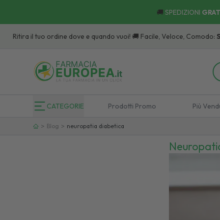
🚚
SPEDIZIONI
GRAT
 il tuo ordine dove e quando vuoi! 🚚 Facile, Veloce, Comodo:
Scopri
i Pu
CATEGORIE
Prodotti Promo
Più Vend
>
>
Blog
neuropatia diabetica
Neuropati