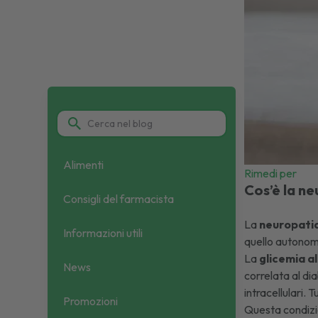
Alimenti
Rimedi per
Cos’è la n
Consigli del farmacista
La
neuropatia
Informazioni utili
quello autono
La
glicemia a
News
correlata al dia
intracellulari.
Promozioni
Questa condizi