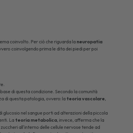
ema coinvolto. Per ciò che riguarda la
neuropatia
vvero coinvolgendo prima le dita dei piedi per poi
te
.
a base di questa condizione. Secondo la comunità
za di questa patologia, ovvero: la
teoria vascolare
,
i glucosio nel sangue porti ad alterazioni della piccola
enti. La
teoria metabolica
, invece, afferma che la
zuccheri all'interno delle cellule nervose tende ad