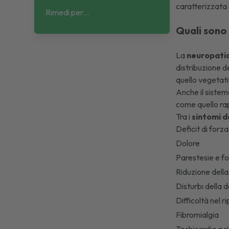
caratterizzata 
Rimedi per...
Quali sono 
La
neuropatia
distribuzione d
quello vegetati
Anche il sistema
come quello ra
Tra i
sintomi d
Deficit di forz
Dolore
Parestesie e fo
Riduzione della 
Disturbi della
Difficoltà nel 
Fibromialgia