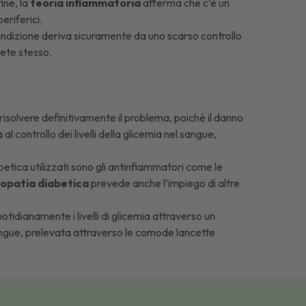
ine, la
teoria infiammatoria
afferma che c’è un
eriferici.
ondizione deriva sicuramente da uno scarso controllo
bete stesso.
isolvere definitivamente il problema, poiché il danno
l controllo dei livelli della glicemia nel sangue,
abetica utilizzati sono gli antinfiammatori come le
ropatia diabetica
prevede anche l’impiego di altre
otidianamente i livelli di glicemia attraverso un
angue, prelevata attraverso le comode
lancette