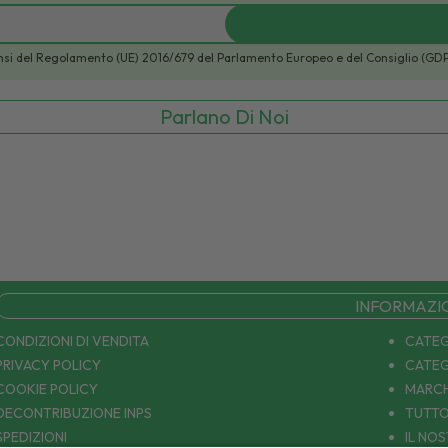
i sensi del Regolamento (UE) 2016/679 del Parlamento Europeo e del Consiglio (GD
Parlano Di Noi
INFORMAZI
CONDIZIONI DI VENDITA
CATEG
PRIVACY POLICY
CATEG
COOKIE POLICY
MARCH
DECONTRIBUZIONE INPS
TUTTO
SPEDIZIONI
IL NO