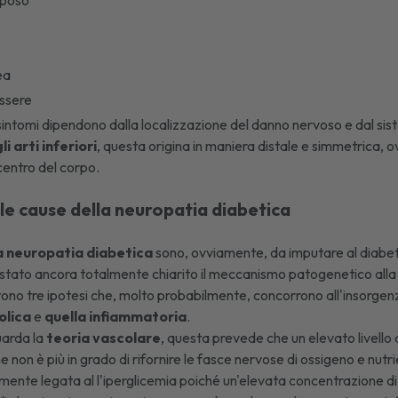
iposo
ea
ssere
intomi dipendono dalla localizzazione del danno nervoso e dal sist
i arti inferiori
, questa origina in maniera distale e simmetrica, o
l centro del corpo.
 le cause della neuropatia diabetica
a neuropatia diabetica
sono, ovviamente, da imputare al
diabe
 stato ancora totalmente chiarito il meccanismo patogenetico all
stono tre ipotesi che, molto probabilmente, concorrono all'insorgen
olica
e
quella infiammatoria
.
uarda la
teoria vascolare
, questa prevede che un elevato livello d
e non è più in grado di rifornire le fasce nervose di ossigeno e nutri
mente legata al l'iperglicemia poiché un'elevata concentrazione di 