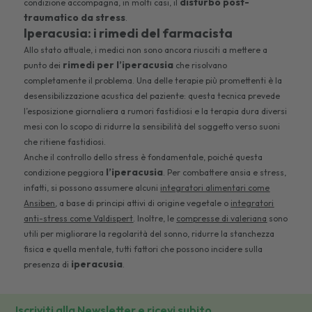
disturbo post-
condizione accompagna, in molti casi, il
traumatico da stress
.
Iperacusia: i rimedi del farmacista
Allo stato attuale, i medici non sono ancora riusciti a mettere a
rimedi per l’iperacusia
punto dei
che risolvano
completamente il problema. Una delle terapie più promettenti è la
desensibilizzazione acustica del paziente: questa tecnica prevede
l’esposizione giornaliera a rumori fastidiosi e la terapia dura diversi
mesi con lo scopo di ridurre la sensibilità del soggetto verso suoni
che ritiene fastidiosi.
Anche il controllo dello stress è fondamentale, poiché questa
l’iperacusia
condizione peggiora
. Per combattere ansia e stress,
infatti, si possono assumere alcuni
integratori alimentari come
Ansiben
, a base di principi attivi di origine vegetale o
integratori
anti-stress come Valdispert
. Inoltre, le
compresse di valeriana
sono
utili per migliorare la regolarità del sonno, ridurre la stanchezza
fisica e quella mentale, tutti fattori che possono incidere sulla
iperacusia
presenza di
.
Iscriviti alla Newsletter e ricevi subito