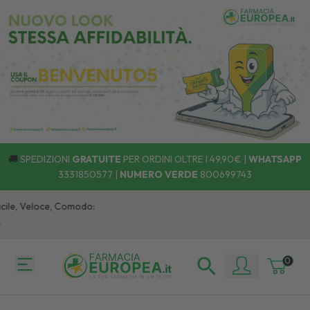
🚚
SPEDIZIONI
GRATUITE
PER ORDINI OLTRE I 49,90€ |
WHATSAPP
3331850577
|
NUMERO VERDE
800699743
ile, Veloce, Comodo:
0