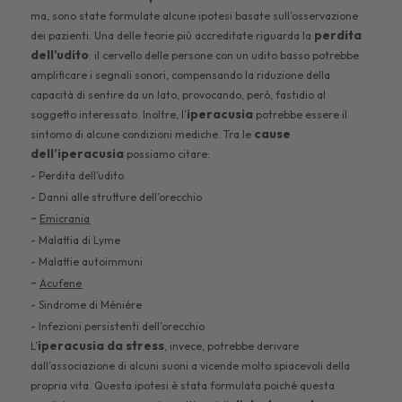
ma, sono state formulate alcune ipotesi basate sull’osservazione
perdita
dei pazienti. Una delle teorie più accreditate riguarda la
dell’udito
: il cervello delle persone con un udito basso potrebbe
amplificare i segnali sonori, compensando la riduzione della
capacità di sentire da un lato, provocando, però, fastidio al
iperacusia
soggetto interessato. Inoltre, l’
potrebbe essere il
cause
sintomo di alcune condizioni mediche. Tra le
dell’iperacusia
possiamo citare:
- Perdita dell’udito
- Danni alle strutture dell’orecchio
-
Emicrania
- Malattia di Lyme
- Malattie autoimmuni
-
Acufene
- Sindrome di Méniére
- Infezioni persistenti dell’orecchio
iperacusia da stress
L’
, invece, potrebbe derivare
dall’associazione di alcuni suoni a vicende molto spiacevoli della
propria vita. Questa ipotesi è stata formulata poiché questa