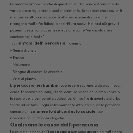
Le manifestazioni cliniche di questo disturbo sono estremamente
varie perché riguardano, sostanzialmente, le reazioni che i pazienti
mettono in atto come risposta alla percezione di suoni che
ritengono molto fastidiosi, o addirittura nocivi. Nei casi più gravi, i
pazienti descrivono questa sensazione come “un chiodo che si
conficca nella testa”.
sintomi dell’iperacusia
Tra i
troviamo:
-
Senso di ansia
-
Panico
-
Malumore
- Bisogno di coprirsi le orecchie
- Crisi di pianto
iperacusia nei bambini
L’
può essere scatenata da alcuni suoni
come: l’abbaiare dei cani, i fischi acuti, le sirene delle ambulanze o
lo squillo della campanella scolastica. Chi soffre di questo disturbo
tende ad evitare luoghi estremamente affollati e questo potrebbe
isolamento dal contesto sociale
causare un
, con
ripercussioni anche psicologiche.
Quali sono le cause dell’iperacusia
iperacusia
Le cause alla base dell’
non sono ancora del tutto note