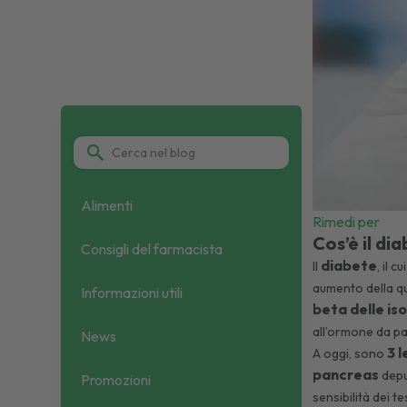
Alimenti
Rimedi per
Cos’è il di
Consigli del farmacista
diabete
Il
, il 
aumento della qu
Informazioni utili
beta delle is
all’ormone da pa
News
3 
A oggi, sono
pancreas
deput
Promozioni
sensibilità dei t