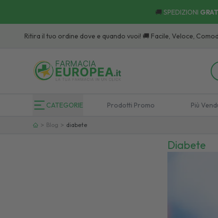
🚚
SPEDIZIONI
GRAT
itira il tuo ordine dove e quando vuoi! 🚚 Facile, Veloce, Comodo:
Scopr
CATEGORIE
Prodotti Promo
Più Vend
>
>
Blog
diabete
Diabete