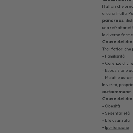
I fattori che pr
di cui si tratta. 
pancreas
, dis
una refrattariet
le diverse forme
Cause del dia
Tra i fattori ch
- Familiarità
-
Carenza di vit
- Esposizione ad
- Malattie autoi
In verità, propri
autoimmune
.
Cause del dia
- Obesità
- Sedentarietà
- Età avanzata
-
Ipertensione