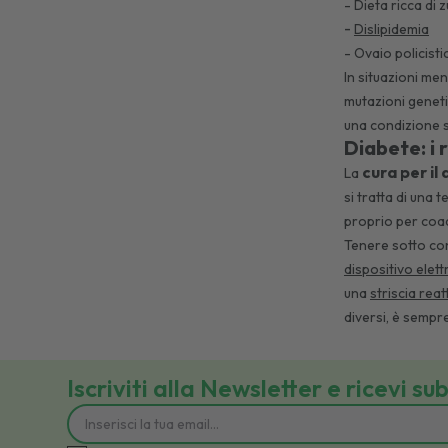
- Dieta ricca di 
-
Dislipidemia
- Ovaio policist
In situazioni me
mutazioni geneti
una condizione 
Diabete: i 
cura per il
La
si tratta di una 
proprio per coadi
Tenere sotto con
dispositivo elett
una
striscia reat
diversi, è sempr
Iscriviti alla Newsletter e ricevi su