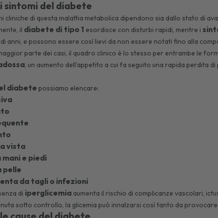
i sintomi del diabete
i cliniche di questa malattia metabolica dipendono sia dallo stato di avan
diabete di tipo 1
sint
ente, il
esordisce con disturbi rapidi, mentre i
di anni, e possono essere così lievi da non essere notati fino alla comp
 maggior parte dei casi, il quadro clinico è lo stesso per entrambe le for
radossa
, un aumento dell’appetito a cui fa seguito una rapida perdita 
.
el diabete
possiamo elencare:
siva
nto
requente
nto
la vista
a mani e piedi
a pelle
enta da tagli o infezioni
iperglicemia
senza di
aumenta il rischio di complicanze vascolari, ictu
enuta sotto controllo, la glicemia può innalzarsi così tanto da provocar
le cause del diabete