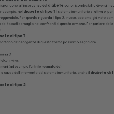
diabete
edispongono all’insorgenza del
sono riconducibili a diversi mec
diabete di tipo 1
Per esempio, nel
il sistema immunitario si attiva e, p
truggendole. Per quanto riguarda il tipo 2, invece, abbiamo già visto co
à dei tessuti bersaglio nei confronti di questo ormone. Per parlare delle
:
bete di tipo 1
e portano all’insorgenza di questa forma possiamo segnalare:
amina D
 alcuni virus
mmuni (ad esempio l’artrite reumatoide)
diabete di t
o a causa dell’intervento del sistema immunitario, anche il
bete di tipo 2