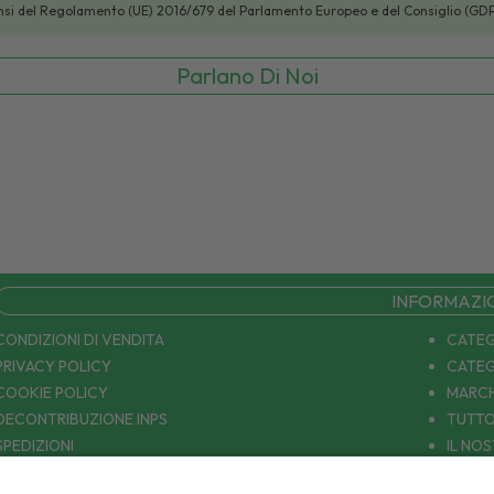
i sensi del Regolamento (UE) 2016/679 del Parlamento Europeo e del Consiglio (GD
Parlano Di Noi
INFORMAZI
CONDIZIONI DI VENDITA
CATEG
PRIVACY POLICY
CATEG
COOKIE POLICY
MARCH
DECONTRIBUZIONE INPS
TUTTO
SPEDIZIONI
IL NO
PAGAMENTI
CONTA