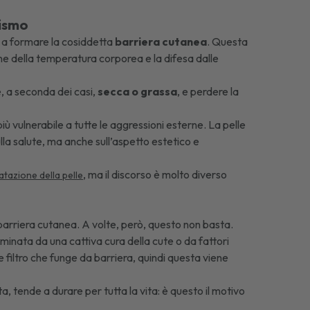
nismo
no a formare la cosiddetta
barriera cutanea
. Questa
one della temperatura corporea e la difesa dalle
, a seconda dei casi,
secca o grassa
, e perdere la
iù vulnerabile a tutte le aggressioni esterne. La pelle
ulla salute, ma anche sull’aspetto estetico e
, ma il discorso è molto diverso
atazione della pelle
arriera cutanea. A volte, però, questo non basta.
minata da una cattiva cura della cute o da fattori
ale filtro che funge da barriera, quindi questa viene
, tende a durare per tutta la vita: è questo il motivo