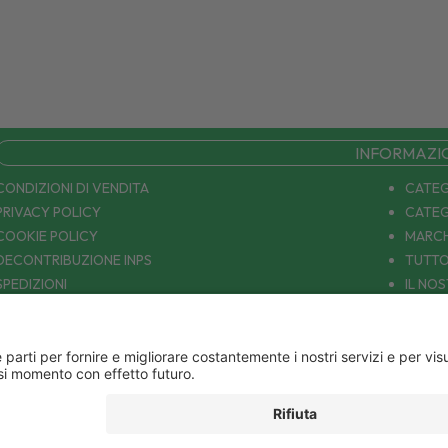
INFORMAZI
CONDIZIONI DI VENDITA
CATEG
PRIVACY POLICY
CATEG
COOKIE POLICY
MARCH
DECONTRIBUZIONE INPS
TUTTO
SPEDIZIONI
IL NO
PAGAMENTI
CONTA
COUPON E OFFERTE
PATOLOGIE: CAUSE E RIMEDI
DIVENTIAMO AMICI!
Parafarmacia Europea Srl - Via Petraro 380- 80050 Santa Maria la Carità (NA) - P.IVA
10677001215