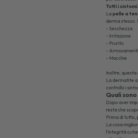
Tutti i sintom
La
pelle a te
derma stesso. I
- Secchezza
- Irritazione
- Prurito
- Arrossamenti
- Macchie
Inoltre, questa
La dermatite at
controllo i sint
Quali sono 
Dopo aver impa
resta che scoprir
Prima di tutto,
La cosa miglior
l’integrità cuta