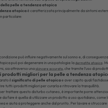
i della pelle a tendenza atopica
ndenza atopica
è caratterizzata principalmente da sintomi esterni
n particolare:
 condizione può influire negativamente sul sonno e, di conseguenza, s
opica può poi degenerare in una patologia: la
. M
dermatite atopica
omi, sia attraverso una
, che tramite l’uso di prodott
skincare accurata
i prodotti migliori per la pelle a tendenza atopic
rato il
significato di pelle atopica
e aver capito quali fastidi
e tutti i prodotti migliori per curarla e ritrovare la tranquillità.
 per trattare questo disturbo cutaneo, è importante porre attenzion
e da fare è quella di utilizzare un prodotto a uso quotidiano, come 
nea e aiuta a proteggere anche dal prurito. Per lavare e struccare il