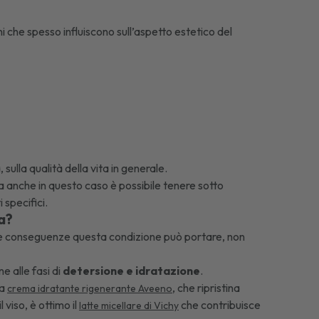
 che spesso influiscono sull’aspetto estetico del
ulla qualità della vita in generale.
a anche in questo caso è possibile tenere sotto
i specifici.
a?
ose conseguenze questa condizione può portare, non
e alle fasi di
detersione e idratazione
.
la
, che ripristina
crema idratante rigenerante Aveeno
 viso, è ottimo il
che contribuisce
latte micellare di Vichy