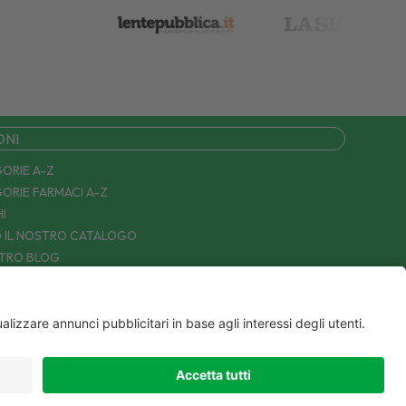
ONI
ORIE A-Z
ORIE FARMACI A-Z
I
 IL NOSTRO CATALOGO
STRO BLOG
TTACI