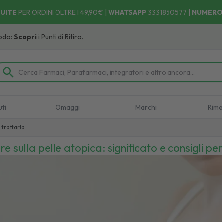
UITE
PER ORDINI OLTRE I 49,90€ |
WHATSAPP
3331850577
|
NUMERO
pri
i Punti di Ritiro.
uti
Omaggi
Marchi
Rime
 trattarla
 sulla pelle atopica: significato e consigli per