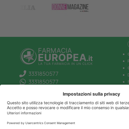
3331850577
3331850577
info@farmaciaeuropea.it