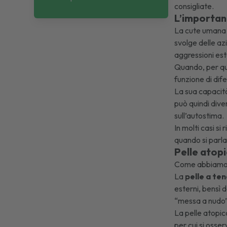
consigliate.
L’importanz
La cute umana è
svolge delle az
aggressioni es
Quando, per qua
funzione di dif
La sua capacità
può quindi diven
sull’autostima.
In molti casi si
quando si parla
Pelle atopi
Come abbiamo ac
La
pelle a te
esterni, bensì 
“messa a nudo”
La pelle atopic
per cui si osse