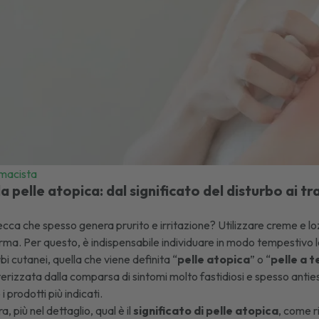
rmacista
la pelle atopica: dal significato del disturbo ai t
 secca che spesso genera prurito e irritazione? Utilizzare creme e l
erma. Per questo, è indispensabile individuare in modo tempestivo
urbi cutanei, quella che viene definita “
pelle atopica
” o “
pelle a 
terizzata dalla comparsa di sintomi molto fastidiosi e spesso antie
i prodotti più indicati.
, più nel dettaglio, qual è il
significato di pelle atopica
, come r