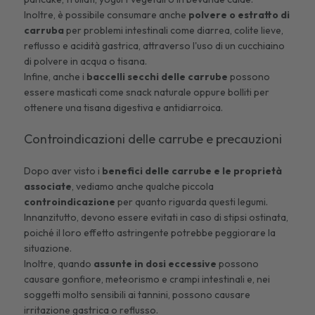
Inoltre, è possibile consumare anche
polvere o estratto di
carruba
per problemi intestinali come diarrea, colite lieve,
reflusso e acidità gastrica, attraverso l'uso di un cucchiaino
di polvere in acqua o tisana.
Infine, anche i
baccelli secchi delle carrube
possono
essere masticati come snack naturale oppure bolliti per
ottenere una tisana digestiva e antidiarroica.
Controindicazioni delle carrube e precauzioni
Dopo aver visto i
benefici delle carrube e le proprietà
associate
, vediamo anche qualche piccola
controindicazione
per quanto riguarda questi legumi.
Innanzitutto, devono essere evitati in caso di
stipsi ostinata
,
poiché il loro effetto astringente potrebbe peggiorare la
situazione.
Inoltre, quando
assunte in dosi eccessive
possono
causare gonfiore, meteorismo e crampi intestinali e, nei
soggetti molto sensibili ai tannini, possono causare
irritazione gastrica o reflusso.