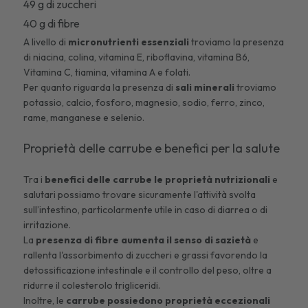
49 g di zuccheri
40 g di fibre
A livello di
micronutrienti essenziali
troviamo la presenza
di niacina, colina, vitamina E, riboflavina, vitamina B6,
Vitamina C, tiamina, vitamina A e folati.
Per quanto riguarda la presenza di
sali minerali
troviamo
potassio, calcio, fosforo, magnesio, sodio, ferro, zinco,
rame, manganese e selenio.
Proprietà delle carrube e benefici per la salute
Tra i
benefici delle carrube le proprietà nutrizionali
e
salutari possiamo trovare sicuramente l'attività svolta
sull’intestino, particolarmente utile in caso di
diarrea
o di
irritazione.
La
presenza di fibre aumenta il senso di sazietà
e
rallenta l'assorbimento di zuccheri e grassi favorendo la
detossificazione intestinale e il controllo del peso, oltre a
ridurre il colesterolo trigliceridi.
Inoltre, le
carrube possiedono proprietà eccezionali