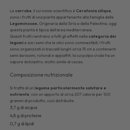
Le
carrube
, il cui nome scientifico è
Ceratonia siliqua
,
sono i frutti di una pianta appartenente alla famiglia delle
Leguminosae.
Originaria della Siria e della Palestina, oggi
questa pianta è tipica dell’area mediterranea.
Questi frutti rientrano a tutti gli effetti nella
categoria dei
legumi
e sia i semi che le silici sono commestibili. I frutti
sono organizzati in baccelli lunghi circa 15 cm e contenenti
semi durissimi, rotondi e appiattiti, la cui polpa cruda ha un
sapore dolciastro, molto simile al cacao.
Composizione nutrizionale
Si tratta di un
legume particolarmente salutare e
nutriente
, con un apporto di circa 207 calorie per 100
grammi di prodotto, così distribuite:
3,7 g di acqua
4,8 g di proteine
0,7 g di lipidi