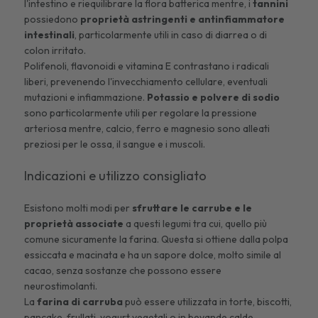
l'intestino e riequilibrare la flora batterica mentre, i
tannini
possiedono
proprietà astringenti e antinfiammatore
intestinali
, particolarmente utili in caso di diarrea o di
colon irritato.
Polifenoli, flavonoidi e vitamina E contrastano i radicali
liberi, prevenendo l'invecchiamento cellulare, eventuali
mutazioni e infiammazione.
Potassio e polvere di sodio
sono particolarmente utili per regolare la pressione
arteriosa mentre, calcio, ferro e magnesio sono alleati
preziosi per le ossa, il sangue e i muscoli.
Indicazioni e utilizzo consigliato
Esistono molti modi per
sfruttare le carrube e le
proprietà associate
a questi legumi tra cui, quello più
comune sicuramente la farina. Questa si ottiene dalla polpa
essiccata e macinata e ha un sapore dolce, molto simile al
cacao, senza sostanze che possono essere
neurostimolanti.
La
farina di carruba
può essere utilizzata in torte, biscotti,
pancake, frullati, yogurt vegetali o in bevande calde.