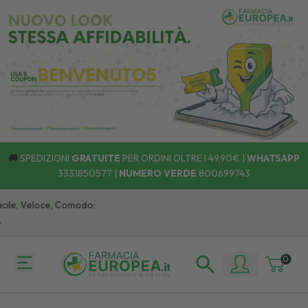
🚚
SPEDIZIONI
GRATUITE
PER ORDINI OLTRE I 49,90€ |
WHATSAPP
3331850577
|
NUMERO VERDE
800699743
le, Veloce, Comodo:
0