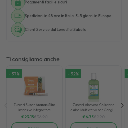
Pagamenti facili e sicuri
Spedizioni in 48 ore in Italia. 3-5 giorni in Europa
Client Service dal Lunedì al Sabato
Ti consigliamo anche
-
37
%
-
32
%
Zuccari Super Ananas Slim
Zuccari Aloevera Collutorio
Intensive Integratore
d'Aloe Multiattivo per Gengive
Drenante 25 Bustine
Sensibili 250 ml
€
23.15
€
36.90
€
6.73
€
9.90
AGGIUNGI
AGGIUNGI