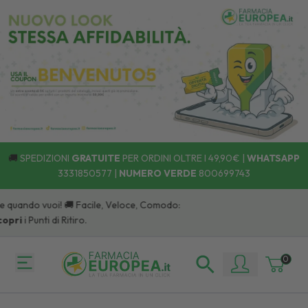
🚚
SPEDIZIONI
GRATUITE
PER ORDINI OLTRE I 49,90€ |
WHATSAPP
3331850577
|
NUMERO VERDE
800699743
 quando vuoi! 🚚 Facile, Veloce, Comodo:
ri
i Punti di Ritiro.
0