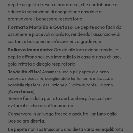
pepite un gusto fresco e aromatico, che contribuisce a
ridurre la sensazione di congestione nasale e a
promuovere il benessere respiratorio.
Formato Morbido e Gustoso
: Le pepite sono facili da
assumere e piacevoli al palato, rendendo l'assunzione di
sostanze balsamiche un'esperienza gradevole.
Sollievo Immediato
: Grazie alla loro azione rapida, le
pepite offrono sollievo immediato in caso di naso chiuso,
gola irritata o disagio respiratorio.
[
Modalità d'Uso
] Assumere una o più pepite al giorno
secondo necessità, sciogliendole lentamente in bocca. È
possibile ripetere l'assunzione più volte durante il giorno.
[
Avvertenze
]
Tenere fuori dalla portata dei bambini più piccoli per
evitare il rischio di soffocamento.
Conservare in un luogo fresco e asciutto, lontano dalla
luce solare diretta.
Le pepite non sostituiscono una dieta varia ed equilibrata