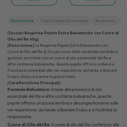
Descrizione
Costi & tempi di consegna
Recensioni
M
[
Zuccari Respirine Pepite Extra Balsamiche con Cuore di
Olio del Re 60g
]
[
Descrizione
] Le Respirine Pepite Extra Balsamiche con
Cuore di Olio del Re di Zuccari sono delle caramelle morbide e
gustose, arricchite con un cuore di olio essenziale del Re e
altre sostanze balsamiche. Queste pepite offrono sollievo e
freschezza immediati alle vie respiratorie, aiutando a liberare
il naso chiuso e a lenire la gola irritata.
[
Caratteristiche Principali
]
Formula Balsamica
: Grazie alla presenza di olio
essenziale del Re e altre sostanze balsamiche, queste
pepite offrono un'azione lenitiva e decongestionante sulle
vie respiratorie, aiutando a liberare il naso e a facilitare la
respirazione.
Cuore di Olio del Re
: Il cuore di olio del Re conferisce alle