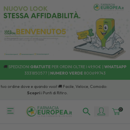
🚚
SPEDIZIONI
GRATUITE
PER ORDINI OLTRE I 49,90€ |
WHATSAPP
3331850577
|
NUMERO VERDE
800699743
tuo ordine dove e quando vuoi! 🚚 Facile, Veloce, Comodo:
Scopri
i Punti di Ritiro.
0