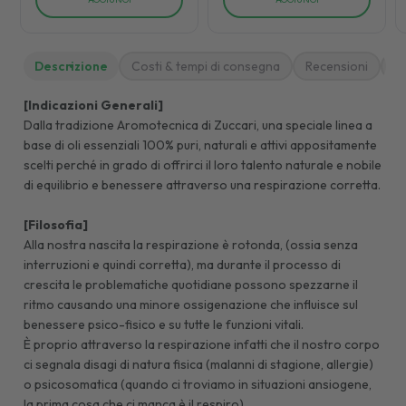
Descrizione
Costi & tempi di consegna
Recensioni
M
[Indicazioni Generali]
Dalla tradizione Aromotecnica di Zuccari, una speciale linea a
base di oli essenziali 100% puri, naturali e attivi appositamente
scelti perché in grado di offrirci il loro talento naturale e nobile
di equilibrio e benessere attraverso una respirazione corretta.
[Filosofia]
Alla nostra nascita la respirazione è rotonda, (ossia senza
interruzioni e quindi corretta), ma durante il processo di
crescita le problematiche quotidiane possono spezzarne il
ritmo causando una minore ossigenazione che influisce sul
benessere psico-fisico e su tutte le funzioni vitali.
È proprio attraverso la respirazione infatti che il nostro corpo
ci segnala disagi di natura fisica (malanni di stagione, allergie)
o psicosomatica (quando ci troviamo in situazioni ansiogene,
la prima cosa che ci manca è il respiro).