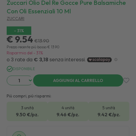
Zuccari Olio Del Re Gocce Pure Balsamiche
Con Oli Essenziali 10 Ml
ZUCCARI
-
31
%
€ 9.54
€
13.90
Prezzo recente più basso
€
13.90
Risparmio del
-
31
%
DISPONIBILE
AGGIUNGI AL CARRELLO
Più compri, più risparmi:
3 unità
4 unità
5 unità
9.50
€/pz.
9.46
€/pz.
9.42
€/pz.