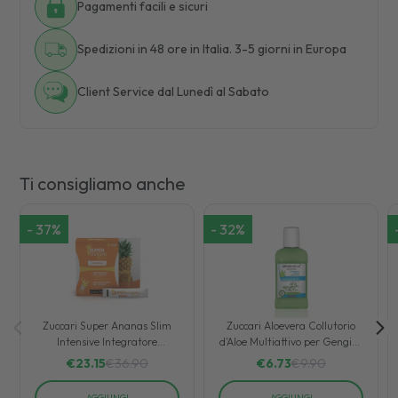
Pagamenti facili e sicuri
Spedizioni in 48 ore in Italia. 3-5 giorni in Europa
Client Service dal Lunedì al Sabato
Ti consigliamo anche
-
37
%
-
32
%
Zuccari Super Ananas Slim
Zuccari Aloevera Collutorio
Intensive Integratore
d'Aloe Multiattivo per Gengive
Drenante 25 Bustine
Sensibili 250 ml
€
23.15
€
36.90
€
6.73
€
9.90
AGGIUNGI
AGGIUNGI