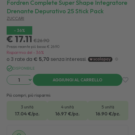
Fordren Complete Super Shape Integratore
Drenante Depurativo 25 Stick Pack
ZUCCARI
-
36
%
€ 17.11
€
26.90
Prezzo recente più basso
€
26.90
Risparmio del
-
36
%
DISPONIBILE
AGGIUNGI AL CARRELLO
Più compri, più risparmi:
3 unità
4 unità
5 unità
17.04
€/pz.
16.97
€/pz.
16.90
€/pz.