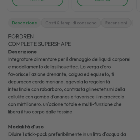
Descrizione
Costi & tempi di consegna
Recensioni
M
FORDREN
COMPLETE SUPERSHAPE
Descrizione
Integratore alimentare per il drenaggio dei liquidi corporei
e modellamento dellasilhouettec. La verga d'oro
favorisce l'azione drenante, caigua ed equiseto, ti
depuracon cardo mariano, agevola la regolarità
intestinale con rabarbaro, contrasta gliinestetismi della
cellulite con gambo d'ananas e favorisce il microcircolo
con mirtillonero. un'azione totale e multi-funzione che
libera il tuo corpo dalle tossine.
Modalità d'uso
Diluire 1 stick-pack preferibilmente in un litro d'acqua da