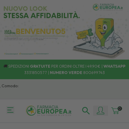
🚚
SPEDIZIONI
GRATUITE
PER ORDINI OLTRE I 49,90€ |
WHATSAPP
3331850577
|
NUMERO VERDE
800699743
 Comodo:
0