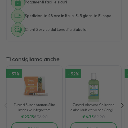
Pagamenti facili e sicuri
Spedizioni in 48 ore in Italia. 3-5 giorni in Europa
Client Service dal Lunedì al Sabato
Ti consigliamo anche
-
37
%
-
32
%
Zuccari Super Ananas Slim
Zuccari Aloevera Collutorio
Intensive Integratore
d'Aloe Multiattivo per Gengive
Drenante 25 Bustine
Sensibili 250 ml
€
23.15
€
36.90
€
6.73
€
9.90
AGGIUNGI
AGGIUNGI