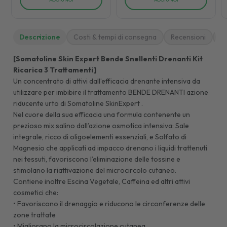
Descrizione
Costi & tempi di consegna
Recensioni
M
[Somatoline Skin Expert Bende Snellenti Drenanti Kit
Ricarica 3 Trattamenti]
Un concentrato di attivi dall’efficacia drenante intensiva da
utilizzare per imbibire il trattamento BENDE DRENANTI azione
riducente urto di Somatoline SkinExpert .
Nel cuore della sua efficacia una formula contenente un
prezioso mix salino dall’azione osmotica intensiva: Sale
integrale, ricco di oligoelementi essenziali, e Solfato di
Magnesio che applicati ad impacco drenano i liquidi trattenuti
nei tessuti, favoriscono l’eliminazione delle tossine e
stimolano la riattivazione del microcircolo cutaneo.
Contiene inoltre Escina Vegetale, Caffeina ed altri attivi
cosmetici che:
• Favoriscono il drenaggio e riducono le circonferenze delle
zone trattate
• Migliorano la microcircolazione cutanea