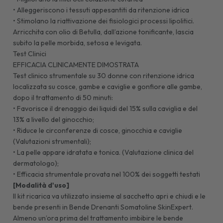
• Alleggeriscono i tessuti appesantiti da ritenzione idrica
• Stimolano la riattivazione dei fisiologici processi lipolitici.
Arricchita con olio di Betulla, dall’azione tonificante, lascia
subito la pelle morbida, setosa e levigata.
Test Clinici
EFFICACIA CLINICAMENTE DIMOSTRATA
Test clinico strumentale su 30 donne con ritenzione idrica
localizzata su cosce, gambe e caviglie e gonfiore alle gambe,
dopo il trattamento di 50 minuti:
• Favorisce il drenaggio dei liquidi del 15% sulla caviglia e del
13% a livello del ginocchio;
• Riduce le circonferenze di cosce, ginocchia e caviglie
(Valutazioni strumentali);
• La pelle appare idratata e tonica. (Valutazione clinica del
dermatologo);
• Efficacia strumentale provata nel 100% dei soggetti testati
[Modalità d'uso]
Il kit ricarica va utilizzato insieme al sacchetto apri e chiudi e le
bende presenti in Bende Drenanti Somatoline SkinExpert.
Almeno un’ora prima del trattamento imbibire le bende