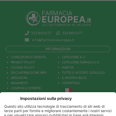
3331850577
3331850577
info@farmaciaeuropea.it
INFORMAZIONI
CONDIZIONI DI VENDITA
CATEGORIE A-Z
PRIVACY POLICY
CATEGORIE FARMACI A-Z
COOKIE POLICY
MARCHI
DECONTRIBUZIONE INPS
TUTTO IL NOSTRO CATALOGO
SPEDIZIONI
IL NOSTRO BLOG
PAGAMENTI
CONTATTACI
COUPON E OFFERTE
PATOLOGIE: CAUSE E RIMEDI
DIVENTIAMO AMICI!