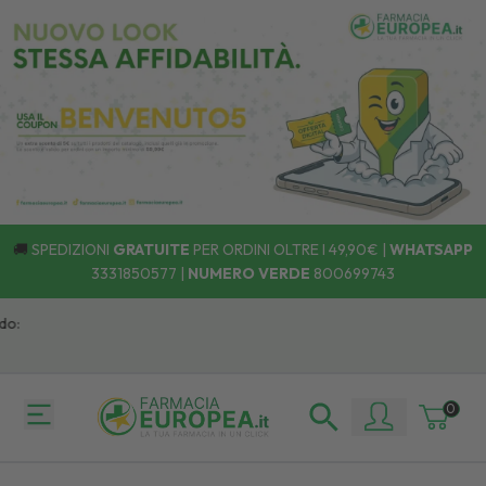
🚚
SPEDIZIONI
GRATUITE
PER ORDINI OLTRE I 49,90€ |
WHATSAPP
3331850577
|
NUMERO VERDE
800699743
:
0