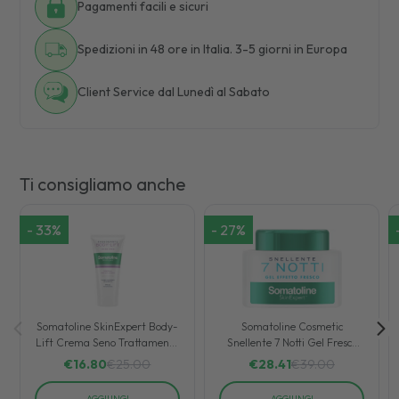
Pagamenti facili e sicuri
Spedizioni in 48 ore in Italia. 3-5 giorni in Europa
Client Service dal Lunedì al Sabato
Ti consigliamo anche
-
33
%
-
27
%
Somatoline SkinExpert Body-
Somatoline Cosmetic
Lift Crema Seno Trattamento
Snellente 7 Notti Gel Fresco
seno Tonificante 75 ml
250 ml
€
16.80
€
25.00
€
28.41
€
39.00
AGGIUNGI
AGGIUNGI