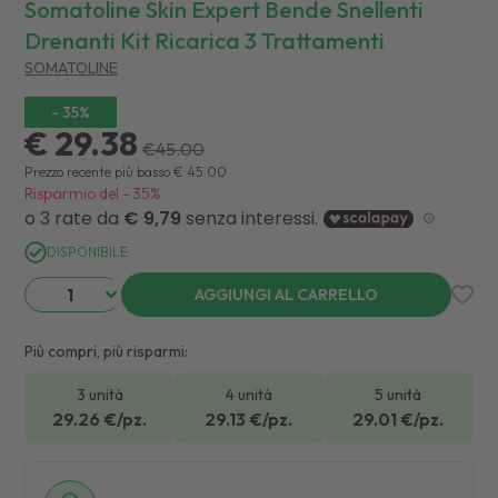
Somatoline Skin Expert Bende Snellenti
Drenanti Kit Ricarica 3 Trattamenti
SOMATOLINE
-
35
%
€ 29.38
€
45.00
Prezzo recente più basso
€
45.00
Risparmio del
-
35
%
DISPONIBILE
AGGIUNGI AL CARRELLO
Più compri, più risparmi:
3 unità
4 unità
5 unità
29.26
€/pz.
29.13
€/pz.
29.01
€/pz.