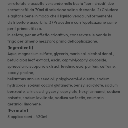
arrotolate e asciutte versando nella busta “apri-chiudi” due
sachet refill da 70ml di soluzione salina drenante. 2) Chiudere
e agitare bene in modo che il liquido venga uniformemente
distribuito e assorbito. 3) Procedere con l’applicazione come
per il primo utilizzo.
In estate, per un effetto crioattivo, conservare le bende in
frigo per almeno mezz’ora prima dell’applicazione.
[Ingredienti]
Aqua, magnesium sulfate, glycerin, maris sal, alcohol denat.,
betula alba leaf extract, escin, caprylyl/capryl glucoside,
sphacelaria scoparia extract, levulinic acid, parfum, caffeine,
cocoyl proline,
helianthus annuus seed oil, polyglyceryl-6 oleate, sodium
hydroxide, sodium cocoyl glutamate, benzyl salicylate, sodium
benzoate, citric acid, glyceryl caprylate, hexyl cinnamal, sodium
anisate, sodium levulinate, sodium surfactin, coumarin,
geraniol, limonene.
[Formato]
3 applicazioni - 420ml