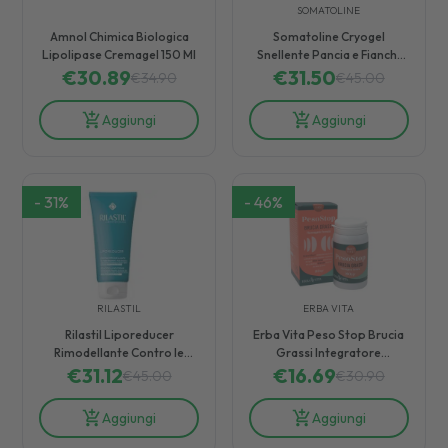
SOMATOLINE
Amnol Chimica Biologica
Somatoline Cryogel
Lipolipase Cremagel 150 Ml
Snellente Pancia e Fianchi
€
30.89
€
31.50
250 ml
€
34.90
€
45.00
Aggiungi
Aggiungi
-
31
%
-
46
%
RILASTIL
ERBA VITA
Rilastil Liporeducer
Erba Vita Peso Stop Brucia
Rimodellante Contro le
Grassi Integratore
Adiposità Localizzate 200
€
31.12
Alimentare 80 Compresse
€
16.69
€
45.00
€
30.90
ml
Aggiungi
Aggiungi