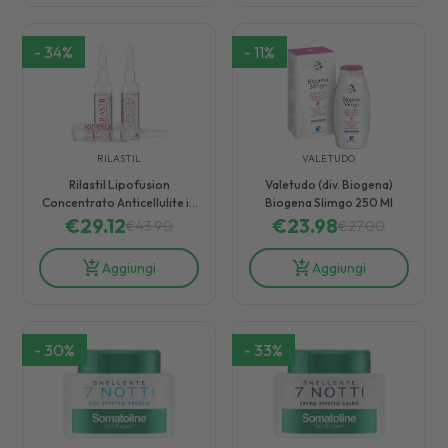
-
34
%
-
11
%
RILASTIL
VALETUDO
Rilastil Lipofusion
Valetudo (div. Biogena)
Concentrato Anticellulite in
Biogena Slimgo 250 Ml
€
Fiale 10 da 7,5 ml
29.12
€
23.98
€
43.90
€
27.00
Aggiungi
Aggiungi
-
30
%
-
33
%