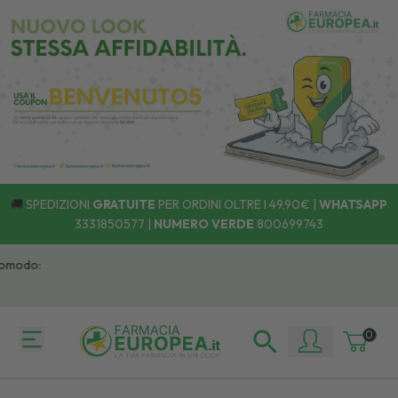
🚚
SPEDIZIONI
GRATUITE
PER ORDINI OLTRE I 49,90€ |
WHATSAPP
3331850577
|
NUMERO VERDE
800699743
odo:
0