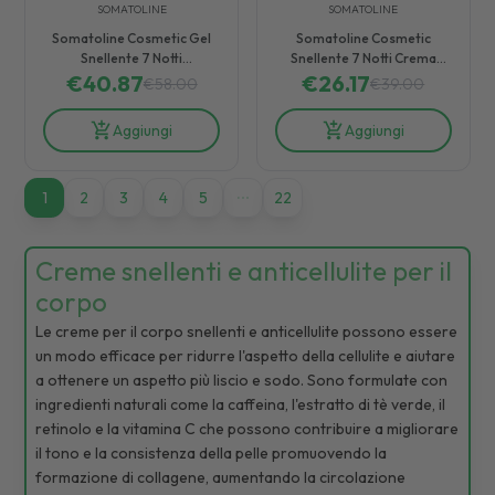
SOMATOLINE
SOMATOLINE
Somatoline Cosmetic Gel
Somatoline Cosmetic
Snellente 7 Notti
Snellente 7 Notti Crema
Ultraintensivo- Effetto
€
40.87
Corpo Effetto Caldo 250 ml
€
26.17
€
58.00
€
39.00
Fresco 400 ml
Aggiungi
Aggiungi
1
1
2
3
4
5
22
Creme snellenti e anticellulite per il
corpo
Le creme per il corpo snellenti e anticellulite possono essere
un modo efficace per ridurre l'aspetto della cellulite e aiutare
a ottenere un aspetto più liscio e sodo. Sono formulate con
ingredienti naturali come la caffeina, l'estratto di tè verde, il
retinolo e la vitamina C che possono contribuire a migliorare
il tono e la consistenza della pelle promuovendo la
formazione di collagene, aumentando la circolazione