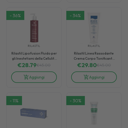
-
36
%
-
34
%
RILASTIL
RILASTIL
Rilastil Lipofusion Fluido per
Rilastil Linea Rassodante
gli Inestetismi della Cellulite
Crema Corpo Tonificante
€
28.79
250 ml
Anti-Rilassamento 200 ml
€
29.80
€
45.00
€
45.00
Aggiungi
Aggiungi
-
11
%
-
30
%