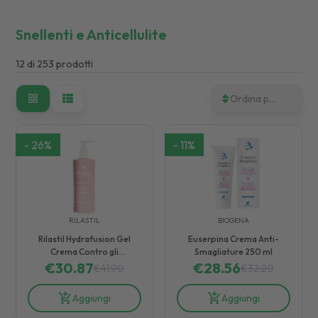
Snellenti e Anticellulite
12
di
253
prodotti
Ordina per
-
26
%
-
11
%
RILASTIL
BIOGENA
Rilastil Hydrafusion Gel
Euserpina Crema Anti-
Crema Contro gli
Smagliature 250 ml
Inestetismi della Cellulite
€
30.87
€
28.56
€
41.90
€
32.20
400 ml
Aggiungi
Aggiungi