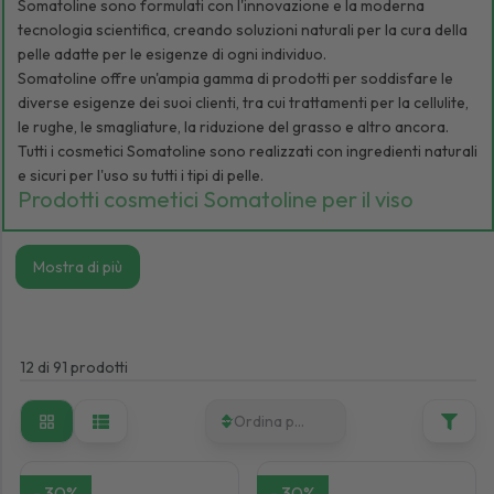
Somatoline sono formulati con l'innovazione e la moderna
tecnologia scientifica, creando soluzioni naturali per la cura della
pelle adatte per le esigenze di ogni individuo.
Somatoline offre un'ampia gamma di prodotti per soddisfare le
diverse esigenze dei suoi clienti, tra cui trattamenti per la cellulite,
le rughe, le smagliature, la riduzione del grasso e altro ancora.
Tutti i cosmetici Somatoline sono realizzati con ingredienti naturali
e sicuri per l'uso su tutti i tipi di pelle.
Prodotti cosmetici Somatoline per il viso
Somatoline Cosmetic offre un'ampia gamma di prodotti per
migliorare l'aspetto e la salute della pelle. Dalle creme, gel, sieri e
Mostra di più
filler per il viso ai trattamenti antirughe, Somatoline ha tutto ciò
che serve per apparire al meglio.
I loro prodotti sono formulati con ingredienti naturali che
forniscono idratazione e nutrimento profondi e promuovono una
12
di
91
prodotti
pelle più sana, tonica e luminosa. La linea Somatoline per il viso
aiuta a ridurre le rughe, a minimizzare i pori dilatati, a bilanciare la
produzione di sebo, a uniformare il colorito della carnagione e a
Ordina per
ripristinare l'elasticità.
Prodotti cosmetici Somatoline per il corpo
-
30
%
-
30
%