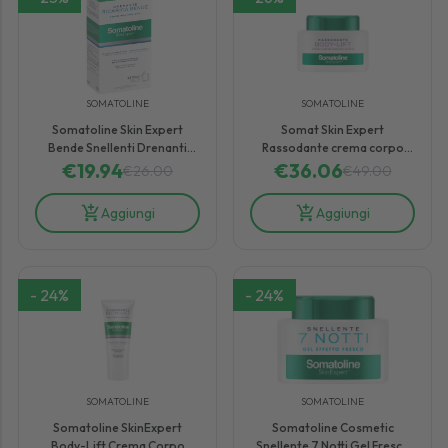
SOMATOLINE
SOMATOLINE
Somatoline Skin Expert
Somat Skin Expert
Bende Snellenti Drenanti
Rassodante crema corpo
€
19.94
Starter Kit
€
36.06
ridensificante
€
26.00
€
49.00
Aggiungi
Aggiungi
-
24
%
-
24
%
SOMATOLINE
SOMATOLINE
Somatoline SkinExpert
Somatoline Cosmetic
Body-Lift Crema Corpo
Snellente 7 Notti Gel Fresco