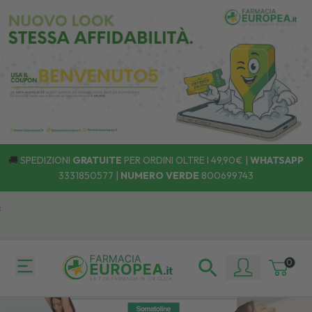
🚚
SPEDIZIONI
GRATUITE
PER ORDINI OLTRE I 49,90€ |
WHATSAPP
3331850577
|
NUMERO VERDE
800699743
Ritira il tuo ordine dove e quando vuoi! 🚚 Facile
Scopri
i Punti di Ritiro.
0