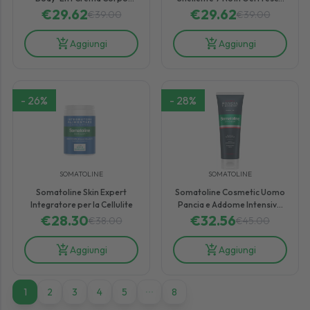
Elasticizzante Trattamento
€
29.62
€
29.62
250 ml
€
39.00
€
39.00
Corpo Rassodante 200 ml
Aggiungi
Aggiungi
-
26
%
-
28
%
SOMATOLINE
SOMATOLINE
Somatoline Skin Expert
Somatoline Cosmetic Uomo
Integratore per la Cellulite
Pancia e Addome Intensivo
€
28.30
€
32.56
250ml
€
38.00
€
45.00
Aggiungi
Aggiungi
1
1
2
3
4
5
8