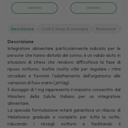
AGGIUNGI
AGGIUNGI
Descrizione
Costi & tempi di consegna
Recensioni
M
Descrizione
Integratore alimentare particolarmente indicato per le
persone che hanno disturbi del sonno; è un valido aiuto in
situazioni di stress che rendono difficoltosa la fase di
riposo notturno. Inoltre risulta utile per regolare i ritmi
circadiani e favorire l'adattamento dell'organismo alle
variazioni di fuso orario (jet lag).
Il dosaggio di 1 mg rappresenta il massimo consentito dal
Ministero della Salute Italiano per un integratore
alimentare.
La speciale formulazione retard garantisce un rilascio di
Melatonina graduale e completo per tutta la notte,
riducendo i risvegli notturni e facilitando il