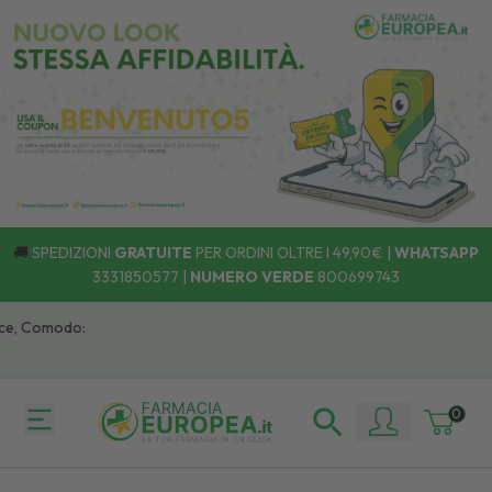
🚚
SPEDIZIONI
GRATUITE
PER ORDINI OLTRE I 49,90€ |
WHATSAPP
3331850577
|
NUMERO VERDE
800699743
e, Comodo:
0