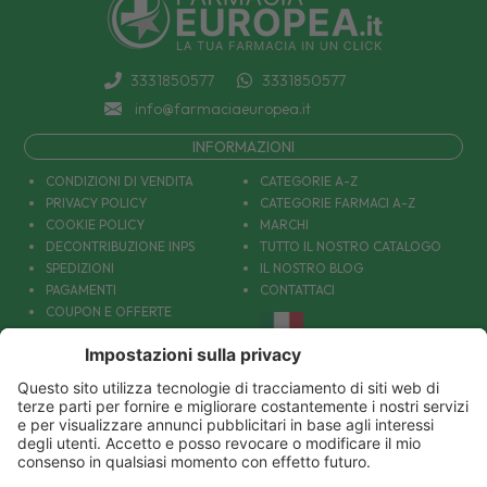
3331850577
3331850577
info@farmaciaeuropea.it
INFORMAZIONI
CONDIZIONI DI VENDITA
CATEGORIE A-Z
PRIVACY POLICY
CATEGORIE FARMACI A-Z
COOKIE POLICY
MARCHI
DECONTRIBUZIONE INPS
TUTTO IL NOSTRO CATALOGO
SPEDIZIONI
IL NOSTRO BLOG
PAGAMENTI
CONTATTACI
COUPON E OFFERTE
PATOLOGIE: CAUSE E RIMEDI
DIVENTIAMO AMICI!
Parafarmacia Europea Srl - Via Petraro 380- 80050 Santa Maria la Carità (NA) - P.IVA
10677001215