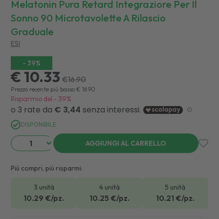
Melatonin Pura Retard Integraziore Per Il
Sonno 90 Microtavolette A Rilascio
Graduale
ESI
-
39
%
€ 10.33
€
16.90
Prezzo recente più basso
€
16.90
Risparmio del
-
39
%
DISPONIBILE
AGGIUNGI AL CARRELLO
Più compri, più risparmi:
3 unità
4 unità
5 unità
10.29
€/pz.
10.25
€/pz.
10.21
€/pz.