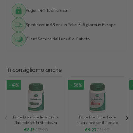
Pagamenti facili e sicuri
Spedizioni in 48 ore in Italia. 3-5 giorni in Europa
Client Service dal Lunedì al Sabato
Ti consigliamo anche
-
41
%
-
38
%
Esi Le Dieci Erbe Integratore
Esi Le Dieci Erbe+Forte
Naturale per la Stitichezza
Integratore per il Transito
100 Tavolette
Intestinale 100 Ovalette
€
8.15
€
13.90
€
9.27
€
14.90