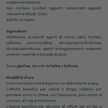
riaddormentamento.
Non contiene zuccheri aggiunti, conservanti aggiunti,
coloranti artificiali, OGM.
Adatto ai vegani.
Ingredienti
Melatonina; eccipienti: agenti di carica: calcio fosfato,
cellulosa microcristallina, idrossipropilmetilcellulosa,
idrossipropilcellulosa; agenti antiagglomeranti: magnesio
stearato vegetale e biossido di silicio.
Senza
glutine
, derivati del
latte
e
lattosio
.
Modalità d'uso
1 microtavoletta retard al giorno con abbondante acqua.
L'effetto benefico per ridurre il tempo richiesto per
prendere sonno si ottiene con l'assunzione, poco prima di
coricarsi, di 1 mg di melatonina.
L'azione benefica per alleviare gli effetti del jet lag si