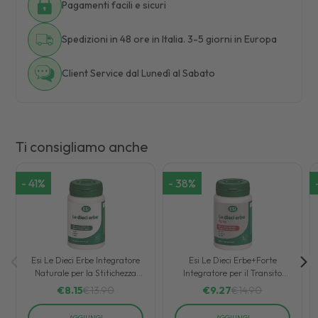
Pagamenti facili e sicuri
Spedizioni in 48 ore in Italia. 3-5 giorni in Europa
Client Service dal Lunedì al Sabato
Ti consigliamo anche
-
41
%
-
38
%
Esi Le Dieci Erbe Integratore
Esi Le Dieci Erbe+Forte
Naturale per la Stitichezza
Integratore per il Transito
100 Tavolette
Intestinale 100 Ovalette
€
8.15
€
13.90
€
9.27
€
14.90
AGGIUNGI
AGGIUNGI