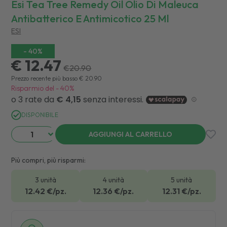
Esi Tea Tree Remedy Oil Olio Di Maleuca
Antibatterico E Antimicotico 25 Ml
ESI
-
40
%
€ 12.47
€
20.90
Prezzo recente più basso
€
20.90
Risparmio del
-
40
%
DISPONIBILE
AGGIUNGI AL CARRELLO
Più compri, più risparmi:
3 unità
4 unità
5 unità
12.42
€/pz.
12.36
€/pz.
12.31
€/pz.