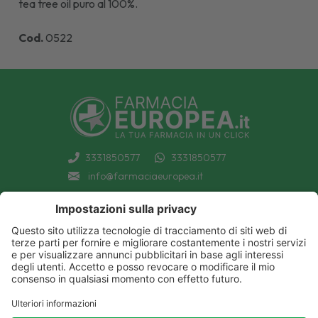
tea tree oil puro al 100%.
Cod.
0522
3331850577
3331850577
info@farmaciaeuropea.it
INFORMAZIONI
CONDIZIONI DI VENDITA
CATEGORIE A-Z
PRIVACY POLICY
CATEGORIE FARMACI A-Z
COOKIE POLICY
MARCHI
DECONTRIBUZIONE INPS
TUTTO IL NOSTRO CATALOGO
SPEDIZIONI
IL NOSTRO BLOG
PAGAMENTI
CONTATTACI
COUPON E OFFERTE