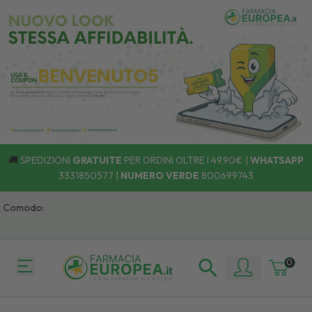
🚚
SPEDIZIONI
GRATUITE
PER ORDINI OLTRE I 49,90€ |
WHATSAPP
3331850577
|
NUMERO VERDE
800699743
, Comodo:
0