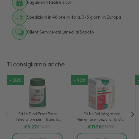
Pagamenti facili e sicuri
Spedizioni in 48 ore in Italia. 3-5 giorni in Europa
Client Service dal Lunedì al Sabato
Ti consigliamo anche
-
38
%
-
42
%
Esi Le Dieci Erbe+Forte
Esi No Dol Integratore
Integratore per il Transito
Alimentare Funzionalità Ossa
Intestinale 100 Ovalette
e Articolazioni 60 Capsule
€
9.27
€
14.90
€
11.58
€
19.90
AGGIUNGI
AGGIUNGI