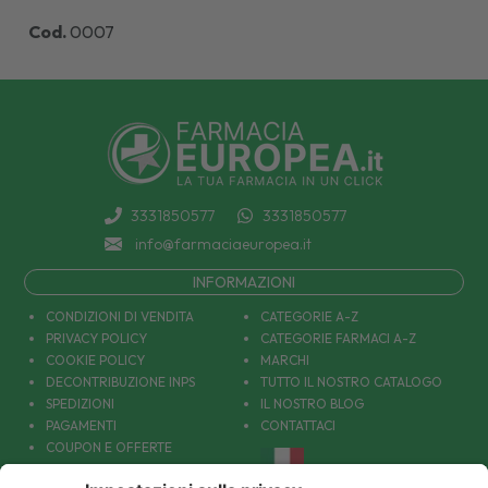
Cod.
0007
3331850577
3331850577
info@farmaciaeuropea.it
INFORMAZIONI
CONDIZIONI DI VENDITA
CATEGORIE A-Z
PRIVACY POLICY
CATEGORIE FARMACI A-Z
COOKIE POLICY
MARCHI
DECONTRIBUZIONE INPS
TUTTO IL NOSTRO CATALOGO
SPEDIZIONI
IL NOSTRO BLOG
PAGAMENTI
CONTATTACI
COUPON E OFFERTE
PATOLOGIE: CAUSE E RIMEDI