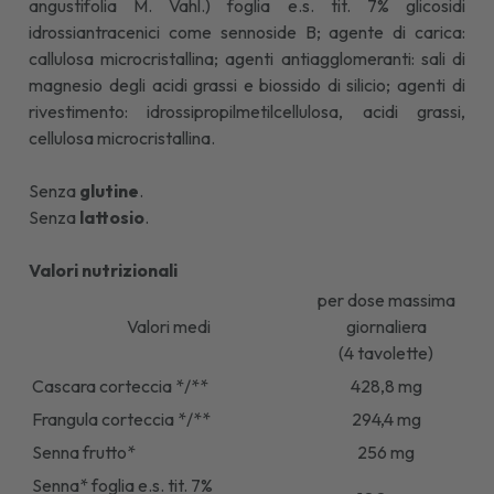
angustifolia M. Vahl.) foglia e.s. tit. 7% glicosidi
idrossiantracenici come sennoside B; agente di carica:
callulosa microcristallina; agenti antiagglomeranti: sali di
magnesio degli acidi grassi e biossido di silicio; agenti di
rivestimento: idrossipropilmetilcellulosa, acidi grassi,
cellulosa microcristallina.
Senza
glutine
.
Senza
lattosio
.
Valori nutrizionali
per dose massima
Valori medi
giornaliera
(4 tavolette)
Cascara corteccia */**
428,8 mg
Frangula corteccia */**
294,4 mg
Senna frutto*
256 mg
Senna* foglia e.s. tit. 7%