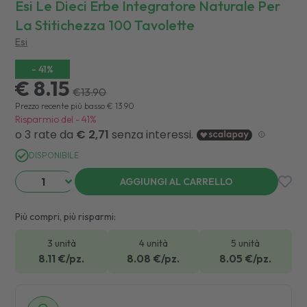
Esi Le Dieci Erbe Integratore Naturale Per
La Stitichezza 100 Tavolette
Esi
-
41
%
€ 8.15
€
13.90
Prezzo recente più basso
€
13.90
Risparmio del
-
41
%
DISPONIBILE
AGGIUNGI AL CARRELLO
Più compri, più risparmi:
3 unità
4 unità
5 unità
8.11
€/pz.
8.08
€/pz.
8.05
€/pz.