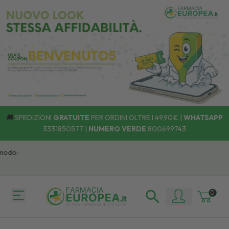
🚚
SPEDIZIONI
GRATUITE
PER ORDINI OLTRE I 49,90€ |
WHATSAPP
3331850577
|
NUMERO VERDE
800699743
do:
0