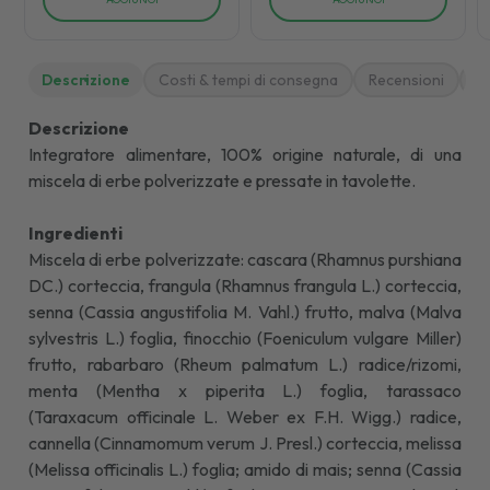
Descrizione
Costi & tempi di consegna
Recensioni
M
Descrizione
Integratore alimentare, 100% origine naturale, di una
miscela di erbe polverizzate e pressate in tavolette.
Ingredienti
Miscela di erbe polverizzate: cascara (Rhamnus purshiana
DC.) corteccia, frangula (Rhamnus frangula L.) corteccia,
senna (Cassia angustifolia M. Vahl.) frutto, malva (Malva
sylvestris L.) foglia, finocchio (Foeniculum vulgare Miller)
frutto, rabarbaro (Rheum palmatum L.) radice/rizomi,
menta (Mentha x piperita L.) foglia, tarassaco
(Taraxacum officinale L. Weber ex F.H. Wigg.) radice,
cannella (Cinnamomum verum J. Presl.) corteccia, melissa
(Melissa officinalis L.) foglia; amido di mais; senna (Cassia