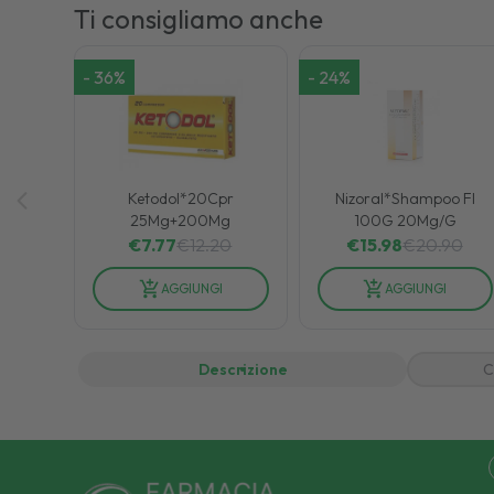
Ti consigliamo anche
-
36
%
-
24
%
Ketodol*20Cpr
Nizoral*Shampoo Fl
25Mg+200Mg
100G 20Mg/G
€
7.77
€
12.20
€
15.98
€
20.90
AGGIUNGI
AGGIUNGI
Descrizione
C