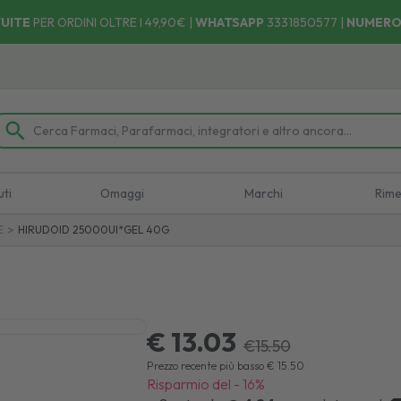
UITE
PER ORDINI OLTRE I 49,90€ |
WHATSAPP
3331850577
|
NUMERO
Ritira il tuo ordine dove e quando vuoi! 🚚 Facile, Veloce
uti
Omaggi
Marchi
Rime
>
E
HIRUDOID 25000UI*GEL 40G
€ 13.03
€
15.50
Prezzo recente più basso
€
15.50
Risparmio del
-
16
%