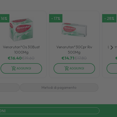
16
%
-
17
%
-
28
%
Venoruton*Os 30Bust
Venoruton*30Cpr Riv
Lisom
1000Mg
500Mg
€
16.40
€
19.60
€
14.71
€
17.80
AGGIUNGI
AGGIUNGI
Metodi di pagamento
ONI