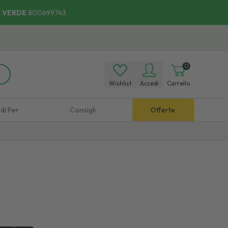
 VERDE
800699743
, Comodo:
Scopri
i Punti di Ritiro.
0
Wishlist
Accedi
Carrello
di Per
Consigli
Offerte