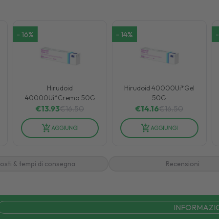
-
16
%
-
14
%
-
Hirudoid
Hirudoid 40000Ui*Gel
40000Ui*Crema 50G
50G
€
13.93
€
16.50
€
14.16
€
16.50
AGGIUNGI
AGGIUNGI
osti & tempi di consegna
Recensioni
INFORMAZI