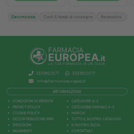
Descrizione
Costi & tempi di consegna
Recensioni
M
3331850577
3331850577
info@farmaciaeuropea.it
INFORMAZIONI
CONDIZIONI DI VENDITA
CATEGORIE A-Z
PRIVACY POLICY
CATEGORIE FARMACI A-Z
COOKIE POLICY
MARCHI
DECONTRIBUZIONE INPS
TUTTO IL NOSTRO CATALOGO
SPEDIZIONI
IL NOSTRO BLOG
PAGAMENTI
CONTATTACI