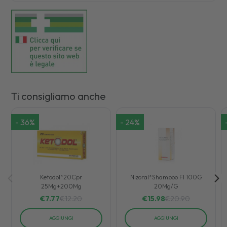
Ti consigliamo anche
-
36
%
-
24
%
Ketodol*20Cpr
Nizoral*Shampoo Fl 100G
25Mg+200Mg
20Mg/G
€
7.77
€
12.20
€
15.98
€
20.90
AGGIUNGI
AGGIUNGI