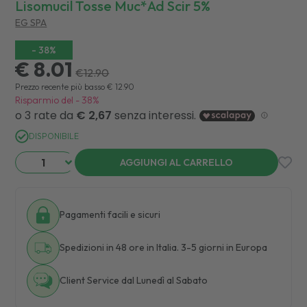
Lisomucil Tosse Muc*ad Scir 5%
EG SPA
-
38
%
€ 8.01
€
12.90
Prezzo recente più basso
€
12.90
Risparmio del
-
38
%
DISPONIBILE
AGGIUNGI AL CARRELLO
Pagamenti facili e sicuri
Spedizioni in 48 ore in Italia. 3-5 giorni in Europa
Client Service dal Lunedì al Sabato