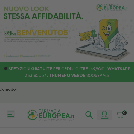
🚚
SPEDIZIONI
GRATUITE
PER ORDINI OLTRE I 49,90€ |
WHATSAPP
3331850577
|
NUMERO VERDE
800699743
 Comodo:
0