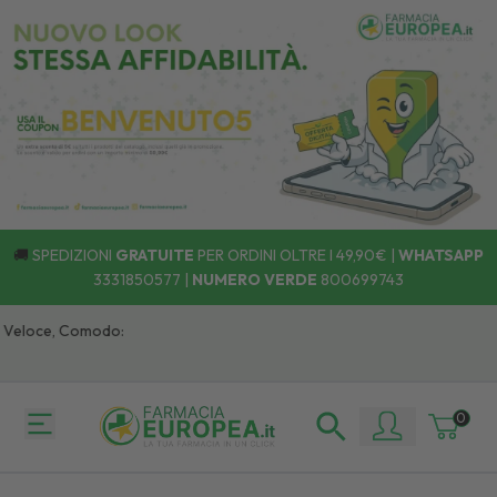
🚚
SPEDIZIONI
GRATUITE
PER ORDINI OLTRE I 49,90€ |
WHATSAPP
3331850577
|
NUMERO VERDE
800699743
, Veloce, Comodo:
0