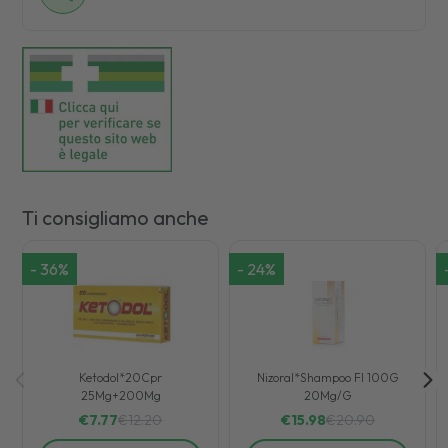
Ti consigliamo anche
-
36
%
-
24
%
Ketodol*20Cpr
Nizoral*Shampoo Fl 100G
25Mg+200Mg
20Mg/G
€
7.77
€
12.20
€
15.98
€
20.90