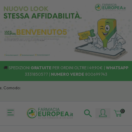
🚚
SPEDIZIONI
GRATUITE
PER ORDINI OLTRE I 49,90€ |
WHATSAPP
3331850577
|
NUMERO VERDE
800699743
 Comodo:
0