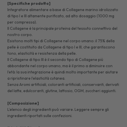
[Specifiche prodotto]
Integratore alimentare a base di Collagene marino idrolizzato
di tipo I e III altamente purificato, ad alto dosaggio (1000 mg
per compressa).
Il Collagene è la principale proteina del tessuto connettivo del
nostro corpo.
Esistono molti tipi di Collagene nel corpo umano: il 75% della
pelle è costituito da Collagene di tipo I e III, che garantiscono
tono, elasticità e resistenza della pelle.
Il Collagene di tipo III è il secondo tipo di Collagene più
abbondante nel corpo umano, ma è il primo a diminuire con
l‘età: la sua integrazione è quindi molto importante per aiutare
a ripristinare l’elasticità cutanea.
Senza Aromi artificiali, coloranti artificiali, conservanti, derivati
del latte, edulcoranti, glutine, lattosio, OGM, zuccheri aggiunti.
[Composizione]
L’elenco degli ingredienti può variare. Leggere sempre gli
ingredienti riportati sulle confezioni.