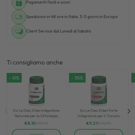
Pagamenti facili e sicuri
Spedizioni in 48 ore in Italia. 3-5 giorni in Europa
Client Service dal Lunedì al Sabato
Ti consigliamo anche
-
41
%
-
38
%
Esi Le Dieci Erbe Integratore
Esi Le Dieci Erbe+Forte
Naturale per la Stitichezza
Integratore per il Transito
100 Tavolette
Intestinale 100 Ovalette
€
8.15
€
13.90
€
9.27
€
14.90
AGGIUNGI
AGGIUNGI