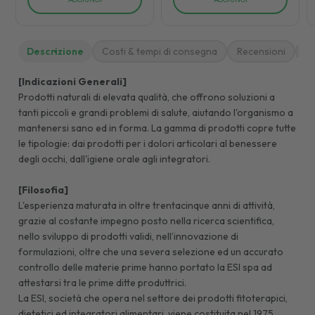
Descrizione
Costi & tempi di consegna
Recensioni
M
[Indicazioni Generali]
Prodotti naturali di elevata qualità, che offrono soluzioni a
tanti piccoli e grandi problemi di salute, aiutando l'organismo a
mantenersi sano ed in forma. La gamma di prodotti copre tutte
le tipologie: dai prodotti per i dolori articolari al benessere
degli occhi, dall'igiene orale agli integratori.
[Filosofia]
L'esperienza maturata in oltre trentacinque anni di attività,
grazie al costante impegno posto nella ricerca scientifica,
nello sviluppo di prodotti validi, nell’innovazione di
formulazioni, oltre che una severa selezione ed un accurato
controllo delle materie prime hanno portato la ESI spa ad
attestarsi tra le prime ditte produttrici.
La ESI, società che opera nel settore dei prodotti fitoterapici,
dietetici ed integratori alimentari, viene costituita nel 1975,