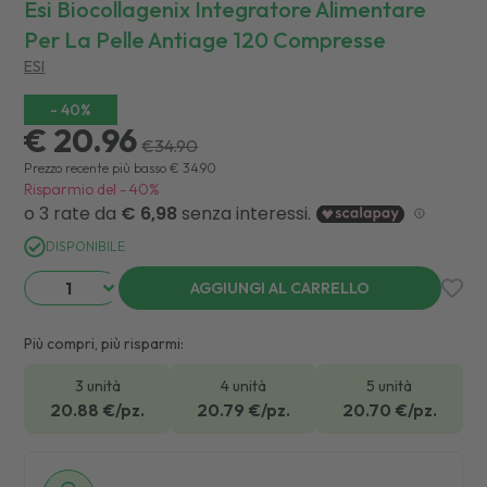
Esi Biocollagenix Integratore Alimentare
Per La Pelle Antiage 120 Compresse
ESI
-
40
%
€ 20.96
€
34.90
Prezzo recente più basso
€
34.90
Risparmio del
-
40
%
DISPONIBILE
AGGIUNGI AL CARRELLO
Più compri, più risparmi:
3 unità
4 unità
5 unità
20.88
€/pz.
20.79
€/pz.
20.70
€/pz.